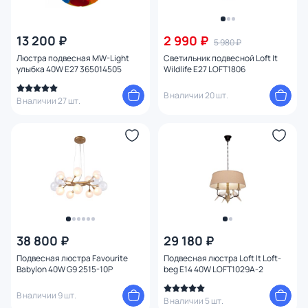
От
До
13 200 ₽
2 990 ₽
5 980 ₽
Бренд
Люстра подвесная MW-Light
Светильник подвесной Loft It
улыбка 40W E27 365014505
Wildlife E27 LOFT1806
Цвет
В наличии 20 шт.
В наличии 27 шт.
Стиль
Страна
Материал арматуры
Материал плафона
38 800 ₽
29 180 ₽
Материал
Подвесная люстра Favourite
Подвесная люстра Loft It Loft-
Babylon 40W G9 2515-10P
beg E14 40W LOFT1029A-2
Цвет арматуры
В наличии 9 шт.
В наличии 5 шт.