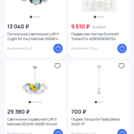
13 040 ₽
9 510 ₽
13 600 ₽
Потолочный светильник Loft It
Подвесная люстра Eurosvet
(Light for You) Matisse 10008/4C
Tomas E14 4690389090752
Mult
В наличии 9 шт.
В наличии 10 шт.
29 380 ₽
700 ₽
Светильник подвесной Loft It
Подвес Favourite Taddy Bears
Matisse G9 25W 10008/10 mult
2450-1P
В наличии 4 шт.
В наличии 1 шт.