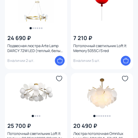
24 690 ₽
7 210 ₽
Подвесная люстра Arte Lamp
Потолочный светильник Loft It
DARCY 72W LED (теплый, белый,
Memory 5055C/S red
холодный) A2187LM-1GO
В наличии 2 шт.
В наличии 5 шт.
25 700 ₽
20 490 ₽
Потолочный светильник Loft It
Люстра потолочная Omnilux