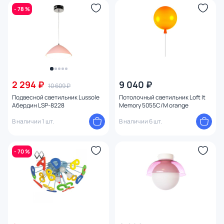
- 78 %
2 294 ₽
9 040 ₽
10 609 ₽
Подвесной светильник Lussole
Потолочный светильник Loft It
Абердин LSP-8228
Memory 5055C/M orange
В наличии 1 шт.
В наличии 6 шт.
- 70 %