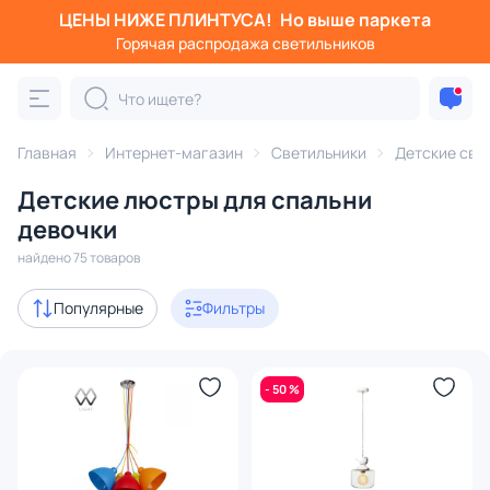
ЦЕНЫ НИЖЕ ПЛИНТУСА!
Но выше паркета
Фильтры
Горячая распродажа светильников
Категория:
Детские светильники
Главная
Интернет-магазин
Светильники
Детские све
ек
для мальчиков
подвесные
потолочные
светод
Детские люстры для спальни
Акции
7
девочки
найдено 75 товаров
с 3D-моделями
28
Популярные
Фильтры
Дизайнерский свет
27
В наличии
63
- 50 %
Цена