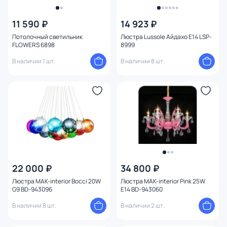
11 590 ₽
14 923 ₽
Потолочный светильник
Люстра Lussole Айдахо E14 LSP-
FLOWERS 6898
8999
В наличии 1 шт.
В наличии 8 шт.
22 000 ₽
34 800 ₽
Люстра MAK-interior Bocci 20W
Люстра MAK-interior Pink 25W
G9 BD-943096
E14 BD-943060
В наличии 8 шт.
В наличии 2 шт.