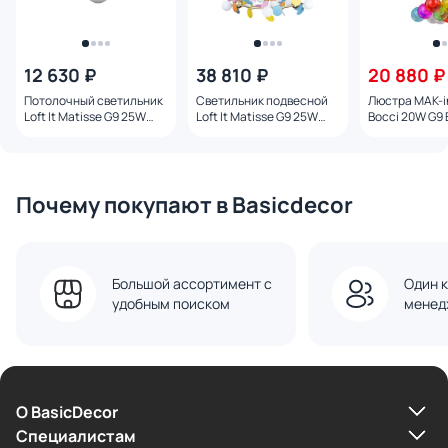
12 630 ₽
38 810 ₽
20 880 ₽
Потолочный светильник
Светильник подвесной
Люстра MAK-in
Loft It Matisse G9 25W
Loft It Matisse G9 25W
Bocci 20W G9
10008/4C White
10008/1050 mult
Почему покупают в Basicdecor
Большой ассортимент с
Один к
удобным поиском
менед
О BasicDecor
Cпециалистам