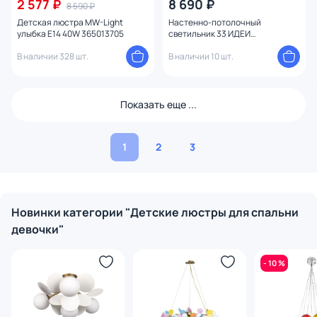
2 577 ₽
8 690 ₽
8 590 ₽
Детская люстра MW-Light
Настенно-потолочный
улыбка E14 40W 365013705
светильник 33 ИДЕИ
WLL029.000.034.099
В наличии 328 шт.
В наличии 10 шт.
Показать еще ...
1
2
3
Новинки категории "Детские люстры для спальни
девочки"
- 10 %