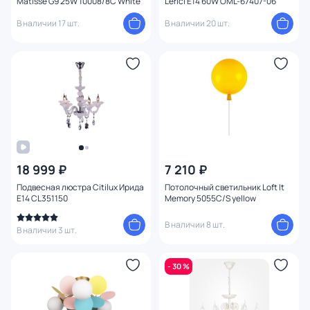
Matisse G9 25W 10008/8C White
Lerici E14 60W OML-67407-06
В наличии 17 шт.
В наличии 20 шт.
18 999 ₽
7 210 ₽
Подвесная люстра Citilux Ирида
Потолочный светильник Loft It
E14 CL351150
Memory 5055C/S yellow
В наличии 8 шт.
В наличии 3 шт.
- 30 %