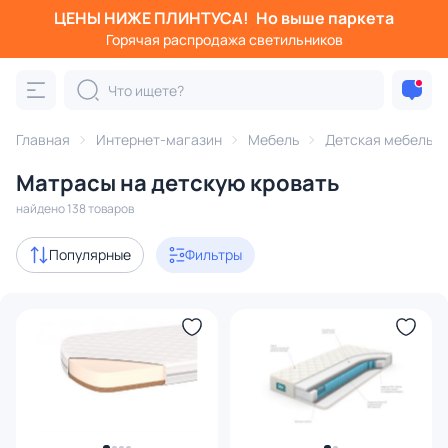
ЦЕНЫ НИЖЕ ПЛИНТУСА!
Но выше паркета
Фильтры
Горячая распродажа светильников
Категория:
Детская мебель
Главная
Интернет-магазин
Мебель
Детская мебель
мплектующие
кровати
матрасы
кроватки
комплек
Матрасы на детскую кровать
В наличии
11
найдено 138 товаров
Доставка
Популярные
Фильтры
Цена
От
До
Бренд