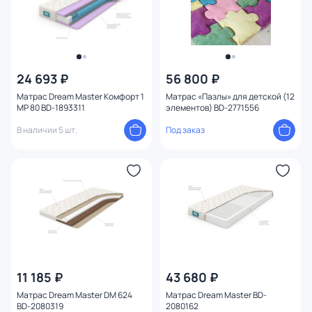
24 693 ₽
56 800 ₽
Матрас Dream Master Комфорт 1
Матрас «Пазлы» для детской (12
MP 80 BD-1893311
элементов) BD-2771556
В наличии 5 шт.
Под заказ
11 185 ₽
43 680 ₽
Матрас Dream Master DM 624
Матрас Dream Master BD-
BD-2080319
2080162