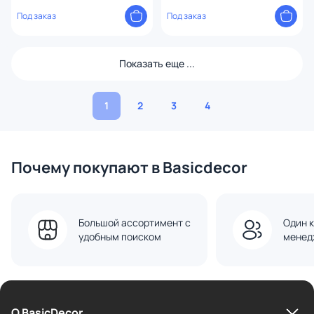
Под заказ
Под заказ
Показать еще ...
1
2
3
4
Почему покупают в Basicdecor
Большой ассортимент с
Один к
удобным поиском
менед
О BasicDecor