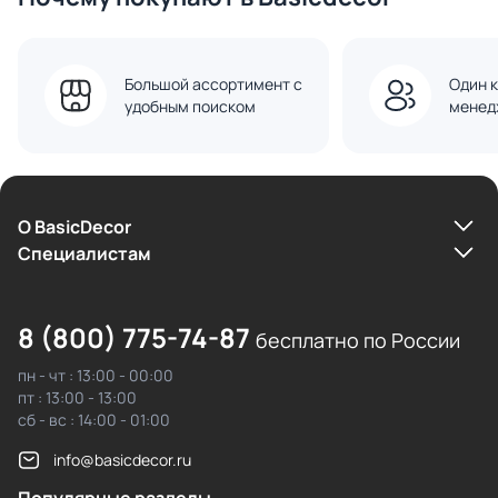
Большой ассортимент с
Один к
удобным поиском
менед
О BasicDecor
Cпециалистам
8 (800) 775-74-87
бесплатно по России
пн - чт : 13:00 - 00:00
пт : 13:00 - 13:00
сб - вс : 14:00 - 01:00
info@basicdecor.ru