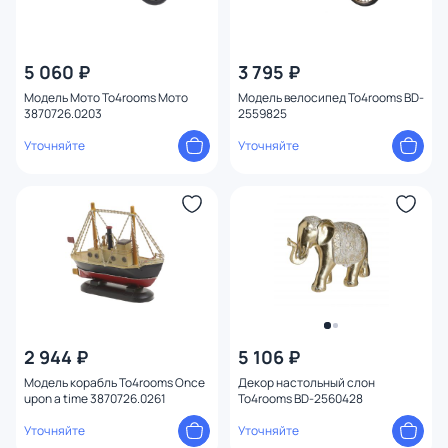
5 060 ₽
3 795 ₽
Модель Мото To4rooms Мото
Модель велосипед To4rooms BD-
3870726.0203
2559825
Уточняйте
Уточняйте
2 944 ₽
5 106 ₽
Модель корабль To4rooms Once
Декор настольный слон
upon a time 3870726.0261
To4rooms BD-2560428
Уточняйте
Уточняйте