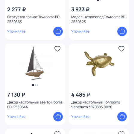
2 277 ₽
3 933 ₽
Статуэтка гранат To4rooms BD-
Модель велосипед To4rooms BD-
2559863
2559823
Уточняйте
Уточняйте
7 130 ₽
4 485 ₽
Декор настольный sea To4rooms
Декор настольный To4rooms
BD-2559644
Черепаха 3870883.0020
Уточняйте
Уточняйте