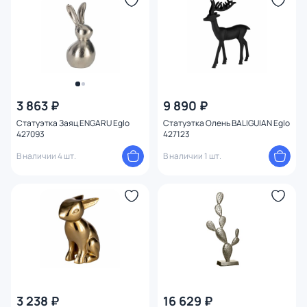
Тема
3 863 ₽
9 890 ₽
Статуэтка Заяц ENGARU Eglo
Статуэтка Олень BALIGUIAN Eglo
427093
427123
В наличии 4 шт.
В наличии 1 шт.
3 238 ₽
16 629 ₽