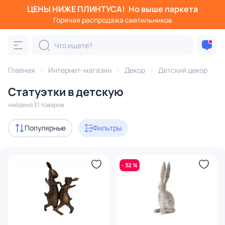
ЦЕНЫ НИЖЕ ПЛИНТУСА!
Но выше паркета
Фильтры
Горячая распродажа светильников
Категория:
Детский декор
Главная
Интернет-магазин
Декор
Детский декор
астенный декор
подушки
ковры
статуэтки и фигурки
Статуэтки в детскую
Акции
1
найдено 31 товаров
В наличии
16
Популярные
Фильтры
Цена
- 32 %
От
До
Бренд