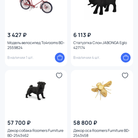
3 427 ₽
6 113 ₽
Модель велосипед To4rooms BD-
Статуэтка Слон JABONGA Eglo
2559824
427174
В наличии 1 шт.
В наличии 4 шт.
57 700 ₽
58 800 ₽
Декор собака Roomers Furniture
Декор оса Roomers Furniture BD-
BD-2543462
2543458