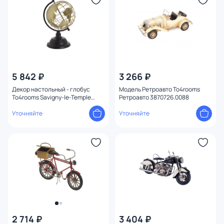
5 842 ₽
3 266 ₽
Декор настольный - глобус
Модель Ретроавто To4rooms
To4rooms Savigny-le-Temple
Ретроавто 3870726.0088
3870874.0057
Уточняйте
Уточняйте
2 714 ₽
3 404 ₽