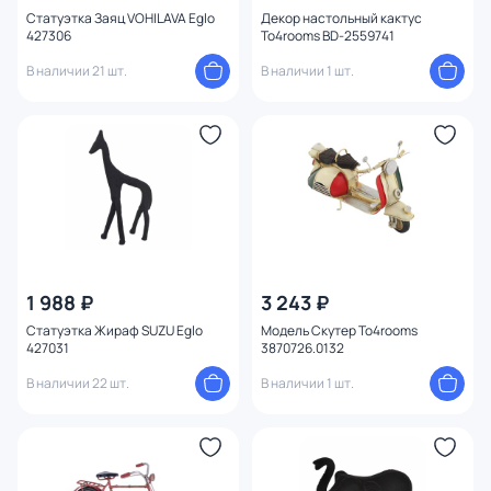
Статуэтка Заяц VOHILAVA Eglo
Декор настольный кактус
427306
To4rooms BD-2559741
В наличии 21 шт.
В наличии 1 шт.
1 988 ₽
3 243 ₽
Статуэтка Жираф SUZU Eglo
Модель Скутер To4rooms
427031
3870726.0132
В наличии 22 шт.
В наличии 1 шт.