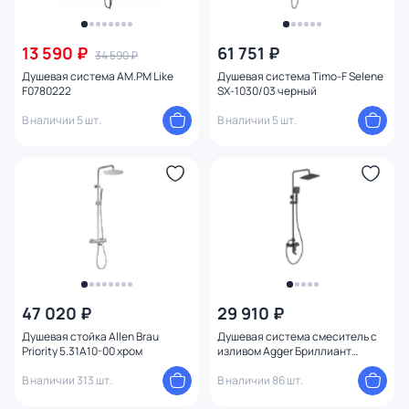
13 590 ₽
61 751 ₽
34 590 ₽
Душевая система AM.PM Like
Душевая система Timo-F Selene
F0780222
SX-1030/03 черный
В наличии 5 шт.
В наличии 5 шт.
47 020 ₽
29 910 ₽
Душевая стойка Allen Brau
Душевая система смеситель с
Priority 5.31A10-00 хром
изливом Agger Бриллиант
A0394444 черный
В наличии 313 шт.
В наличии 86 шт.