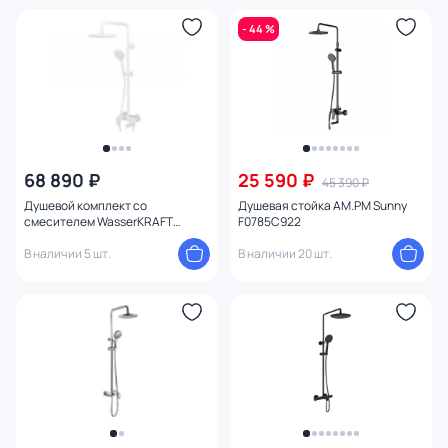
- 44 %
68 890 ₽
25 590 ₽
45 390 ₽
Душевой комплект со
Душевая стойка AM.PM Sunny
смесителем WasserKRAFT
F0785C922
A18501
В наличии 5 шт.
В наличии 20 шт.