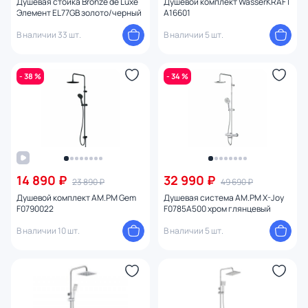
Душевая стойка Bronze de Luxe
Душевой комплект WasserKRAFT
Элемент EL77GB золото/черный
A16601
В наличии 33 шт.
В наличии 5 шт.
- 38 %
- 34 %
14 890 ₽
32 990 ₽
23 890 ₽
49 690 ₽
Душевой комплект AM.PM Gem
Душевая система AM.PM X-Joy
F0790022
F0785A500 хром глянцевый
В наличии 10 шт.
В наличии 5 шт.