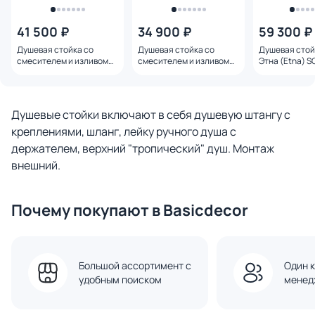
41 500 ₽
34 900 ₽
59 300 ₽
Душевая стойка со
Душевая стойка со
Душевая стой
смесителем и изливом
смесителем и изливом
Этна (Etna) S
BelBagno BOHEME-
BelBagno BOHEME-
термостатом,
VSCM-BORO золото
VSCM-CRM хром глянец
брашированн
браш
Душевые стойки включают в себя душевую штангу с
креплениями, шланг, лейку ручного душа с
держателем, верхний "тропический" душ. Монтаж
внешний.
Почему покупают в Basicdecor
Большой ассортимент с
Один к
удобным поиском
менед