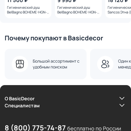
11 500 ₽
9 990 ₽
18 120 ₽
Гигиенический душ
Гигиенический душ
Гигиенически
BelBagno BOHEME-HGN-
BelBagno BOHEME-HGN-
Sancos Этна (
BORO золото браш
CRM
SC9033BB
брашированн
Почему покупают в Basicdecor
Большой ассортимент с
Один к
удобным поиском
менед
О BasicDecor
Cпециалистам
8 (800) 775-74-87
бесплатно по России