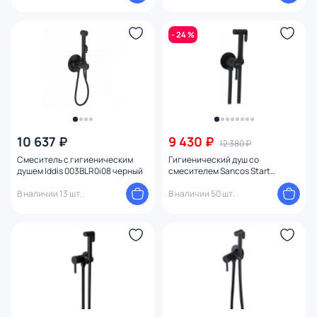
- 24 %
10 637 ₽
9 430 ₽
12 380 ₽
Смеситель с гигиеническим
Гигиенический душ со
душем Iddis 003BLR0i08 черный
смесителем Sancos Start
SC1001MB, черный матовый
В наличии 13 шт.
В наличии 50 шт.