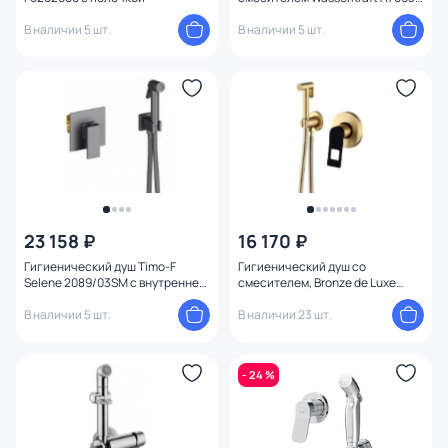
черный
В наличии 5 шт.
В наличии 5 шт.
23 158 ₽
16 170 ₽
Гигиенический душ Timo-F
Гигиенический душ со
Selene 2089/03SM с внутренней
смесителем, Bronze de Luxe
частью черный
Элемент EL28GB золото/черный
В наличии 5 шт.
В наличии 23 шт.
- 24 %