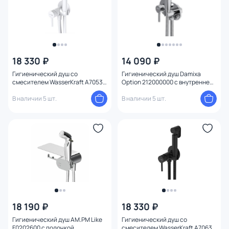
18 330 ₽
14 090 ₽
Гигиенический душ со
Гигиенический душ Damixa
смесителем WasserKraft A70538
Option 212000000 с внутренней
белый
частью
В наличии 5 шт.
В наличии 5 шт.
18 190 ₽
18 330 ₽
Гигиенический душ AM.PM Like
Гигиенический душ со
F0202600 с полочкой
смесителем WasserKraft A70638