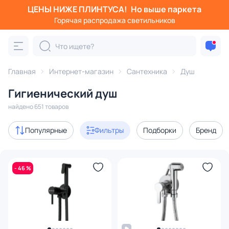
ЦЕНЫ НИЖЕ ПЛИНТУСА!
Но выше паркета
Фильтры
Горячая распродажа светильников
Категория:
Душ
Главная
Интернет-магазин
Сантехника
Душ
гигиенический душ
душевые стойки
душевые компле
Гигиенический душ
Акции
81
найдено 651 товаров
с 3D-моделями
10
Популярные
Фильтры
Подборки
Бренд
В наличии
467
- 46 %
Доставка
Цена