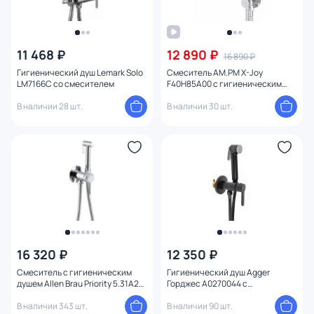
11 468 ₽
12 890 ₽
16 890 ₽
Гигиенический душ Lemark Solo
Смеситель AM.PM X-Joy
LM7166C со смесителем
F40H85A00 с гигиеническим
душем
В наличии 28 шт.
В наличии 30 шт.
16 320 ₽
12 350 ₽
Смеситель с гигиеническим
Гигиенический душ Agger
душем Allen Brau Priority 5.31A29-
Горджес A0270044 с
00
встраиваемым смесителем
В наличии 343 шт.
В наличии 90 шт.