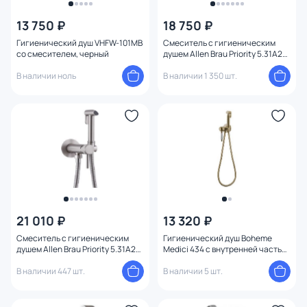
13 750 ₽
18 750 ₽
Гигиенический душ VHFW-101MB
Смеситель с гигиеническим
со смесителем, черный
душем Allen Brau Priority 5.31A29-
31 черный матовый
В наличии ноль
В наличии 1 350 шт.
21 010 ₽
13 320 ₽
Смеситель с гигиеническим
Гигиенический душ Boheme
душем Allen Brau Priority 5.31A29-
Medici 434 с внутренней частью
BN никель браш
бронза
В наличии 447 шт.
В наличии 5 шт.