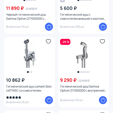
От
До
11 890 ₽
5 600 ₽
21 890 ₽
Черный гигиенический душ
Гигиенический душ с
Damixa Option 217000000 с
смесителем внешнего монтажа
Бренд
внутренней частью
Paini Aosta 92CR304KM хром
В наличии 30 шт.
В наличии 100 шт.
Цвет
- 26 %
Тип монтажа
Стиль
Страна
10 862 ₽
9 290 ₽
12 590 ₽
Материал
Гигиенический душ Lemark Solo
Гигиенический душ Damixa
LM7165C со смесителем
Option 211000000 с внутренней
частью
Управление
В наличии 30 шт.
В наличии 26 шт.
Форма