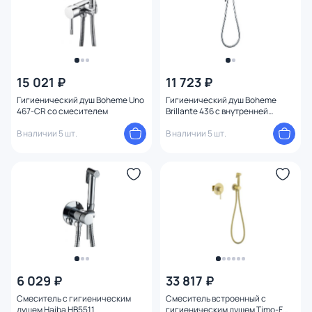
15 021 ₽
11 723 ₽
Гигиенический душ Boheme Uno
Гигиенический душ Boheme
467-CR со смесителем
Brillante 436 с внутренней
частью хром
В наличии 5 шт.
В наличии 5 шт.
6 029 ₽
33 817 ₽
Смеситель с гигиеническим
Смеситель встроенный с
душем Haiba HB5511
гигиеническим душем Timo-F