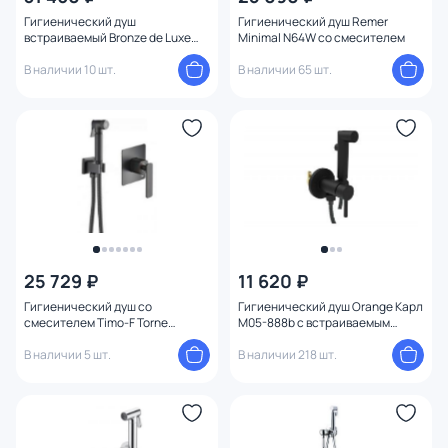
Гигиенический душ
Гигиенический душ Remer
встраиваемый Bronze de Luxe
Minimal N64W со смесителем
1760 Лофт 3253SB со
смесителем, черный матовый
В наличии 10 шт.
В наличии 65 шт.
25 729 ₽
11 620 ₽
Гигиенический душ со
Гигиенический душ Orange Карл
смесителем Timo-F Torne
M05-888b с встраиваемым
4389/03SM с внутренней частью
смесителем
В наличии 5 шт.
В наличии 218 шт.