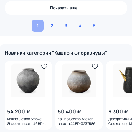
Показать еще ...
1
2
3
4
5
Новинки категории "Кашпо и флорариумы"
54 200 ₽
50 400 ₽
9 300 ₽
Кашпо Cosmo Smoke
Кашпо Cosmo Wicker
Декоративны
Shadow высота 46 BD-
высота 44 BD-3237586
Cosmo Long M
3237589
высота 31 BD