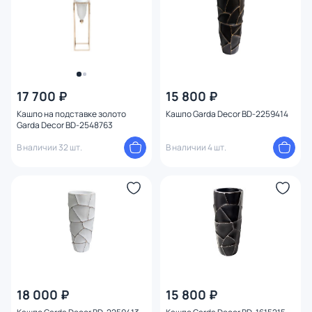
Тип товара
Количество предметов в наборе
Длина (см)
17 700 ₽
15 800 ₽
Кашпо на подставке золото
Кашпо Garda Decor BD-2259414
Глубина (см)
Garda Decor BD-2548763
В наличии 32 шт.
В наличии 4 шт.
Установка
Тип опоры
Ширина (см)
Высота (см)
18 000 ₽
15 800 ₽
Диаметр (см)