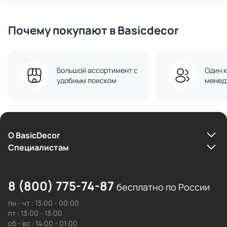
Почему покупают в Basicdecor
Большой ассортимент с
Один к
удобным поиском
менед
О BasicDecor
Cпециалистам
8 (800) 775-74-87
бесплатно по России
пн - чт : 13:00 - 00:00
пт : 13:00 - 13:00
сб - вс : 14:00 - 01:00