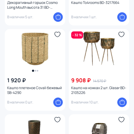
Декоративный горшок Cosmo
Кашпо To4rooms BD-3217664
Long Mouth высота 31 BD-
3234181
В наличии 5 шт.
В наличии 1 шт.
- 32 %
1 920 ₽
9 908 ₽
14 570 ₽
Кашпо плетеное Covali бежевый
Кашпо на ножках 2 шт. Glasar BD-
SB-4290
2105226
В наличии 0 шт.
В наличии 10 шт.