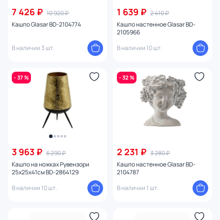
7 426 ₽
1 639 ₽
10 920 ₽
2 410 ₽
Кашпо Glasar BD-2104774
Кашпо настенное Glasar BD-
2105966
В наличии 3 шт.
В наличии 10 шт.
- 37 %
- 32 %
3 963 ₽
2 231 ₽
6 290 ₽
3 280 ₽
Кашпо на ножках Рувензори
Кашпо настенное Glasar BD-
25x25x41см BD-2864129
2104787
В наличии 10 шт.
В наличии 1 шт.