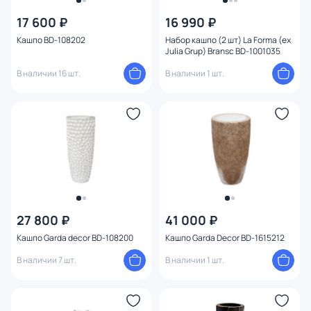
Бренд
17 600 ₽
16 990 ₽
Кашпо BD-108202
Набор кашпо (2 шт) La Forma (ex
Julia Grup) Bransc BD-1001035
Цвет
В наличии 16 шт.
В наличии 1 шт.
Стиль
Страна
Материал
Тип помещения
27 800 ₽
41 000 ₽
Назначение
Кашпо Garda decor BD-108200
Кашпо Garda Decor BD-1615212
В наличии 7 шт.
В наличии 1 шт.
Форма
Оформление