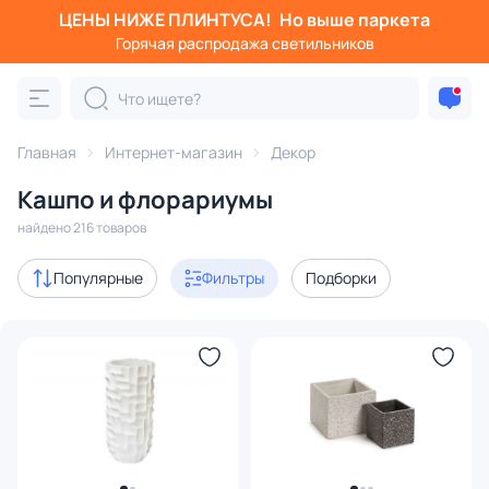
ЦЕНЫ НИЖЕ ПЛИНТУСА!
Но выше паркета
Фильтры
Горячая распродажа светильников
Категория:
Кашпо и флорариумы
Главная
Интернет-магазин
Декор
кашпо
флорариумы
горшки
уличные
наполь
Кашпо и флорариумы
Акции
44
найдено 216 товаров
В наличии
111
Популярные
Фильтры
Подборки
Доставка
Цена
От
До