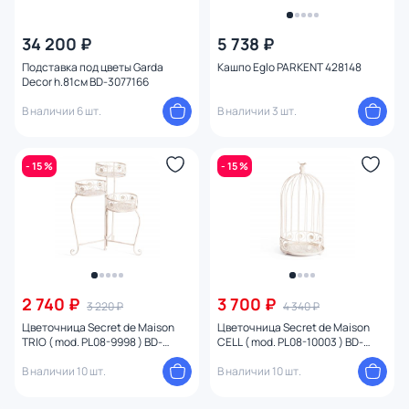
34 200 ₽
5 738 ₽
Подставка под цветы Garda
Кашпо Eglo PARKENT 428148
Decor h.81см BD-3077166
В наличии 6 шт.
В наличии 3 шт.
- 15 %
- 15 %
2 740 ₽
3 700 ₽
3 220 ₽
4 340 ₽
Цветочница Secret de Maison
Цветочница Secret de Maison
TRIO ( mod. PL08-9998 ) BD-
CELL ( mod. PL08-10003 ) BD-
3001459
3001457
В наличии 10 шт.
В наличии 10 шт.