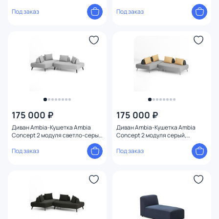
коричневый, желтый BD-
BD-3069542
3069543
Под заказ
Под заказ
175 000 ₽
175 000 ₽
Диван Ambia-Кушетка Ambia
Диван Ambia-Кушетка Ambia
Concept 2 модуля светло-серый
Concept 2 модуля серый,
BD-3069541
коричневый, желтый BD-
Под заказ
3069540
Под заказ