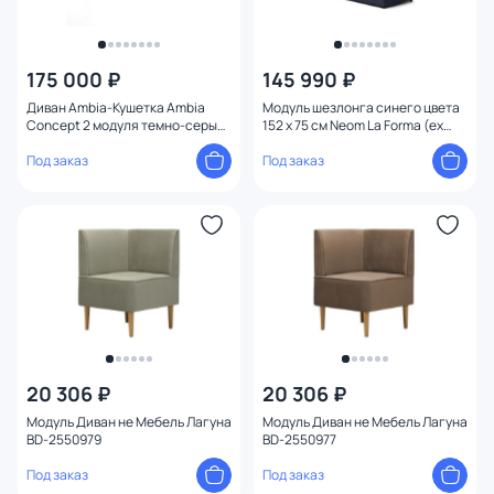
175 000 ₽
145 990 ₽
Диван Ambia-Кушетка Ambia
Модуль шезлонга синего цвета
Concept 2 модуля темно-серый
152 x 75 см Neom La Forma (ex
BD-3069539
Julia Grup) BD-2607699
Под заказ
Под заказ
20 306 ₽
20 306 ₽
Модуль Диван не Мебель Лагуна
Модуль Диван не Мебель Лагуна
BD-2550979
BD-2550977
Под заказ
Под заказ