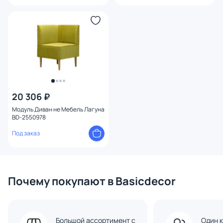
20 306 ₽
Модуль Диван не Мебель Лагуна
BD-2550978
Под заказ
Почему покупают в Basicdecor
Большой ассортимент с
Один к