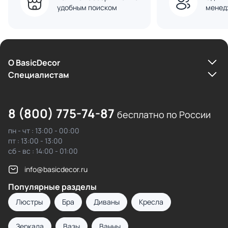
удобным поиском
менед
О BasicDecor
Cпециалистам
8 (800) 775-74-87
бесплатно по России
пн - чт : 13:00 - 00:00
пт : 13:00 - 13:00
сб - вс : 14:00 - 01:00
info@basicdecor.ru
Популярные разделы
Люстры
Бра
Диваны
Кресла
Зеркала
Вазы
Ванны