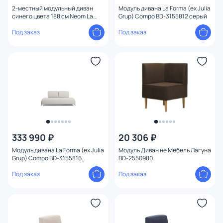
2-местный модульный диван
Модуль дивана La Forma (ex Julia
синего цвета 188 см Neom La
Grup) Compo BD-3155812 серый
Forma (ex Julia Grup) BD-2607707
Под заказ
Под заказ
333 990 ₽
20 306 ₽
Модуль дивана La Forma (ex Julia
Модуль Диван не Мебель Лагуна
Grup) Compo BD-3155816
BD-2550980
бежевый
Под заказ
Под заказ