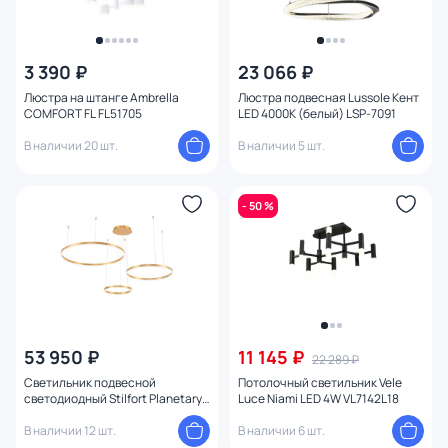
3 390 ₽
23 066 ₽
Люстра на штанге Ambrella
Люстра подвесная Lussole Кент
COMFORT FL FL51705
LED 4000К (белый) LSP-7091
В наличии 20 шт.
В наличии 5 шт.
- 50 %
53 950 ₽
11 145 ₽
22 289 ₽
Светильник подвесной
Потолочный светильник Vele
светодиодный Stilfort Planetary /
Luce Niami LED 4W VL7142L18
Планетари 110W LED 2800-6500К
(теплый, белый, холодный)
В наличии 12 шт.
В наличии 6 шт.
4005/05/03P+CB