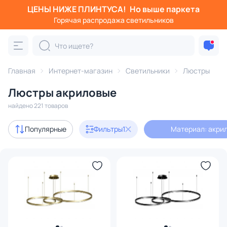
ЦЕНЫ НИЖЕ ПЛИНТУСА!
Но выше паркета
Фильтры
Горячая распродажа светильников
Материал: акрил
Категория:
Люстры
Главная
Интернет-магазин
Светильники
Люстры
Люстры акриловые
подвесные
потолочные
светодиодные
на штанге
найдено 221 товаров
Акции
31
Популярные
Фильтры
1
Материал: акри
с 3D-моделями
76
Дизайнерский свет
51
В наличии
163
Доставка