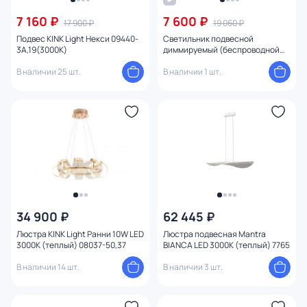
7 160 ₽
7 600 ₽
17 900 ₽
19 060 ₽
Подвес KINK Light Некси 09440-
Светильник подвесной
3A,19(3000K)
диммируемый (беспроводной
пульт ДУ в комплекте) NovoTech
В наличии 25 шт.
ITER LED 3000-6000К (теплый,
В наличии 1 шт.
белый, холодный) 358960
34 900 ₽
62 445 ₽
Люстра KINK Light Ранни 10W LED
Люстра подвесная Mantra
3000К (теплый) 08037-50,37
BIANCA LED 3000К (теплый) 7765
В наличии 14 шт.
В наличии 3 шт.