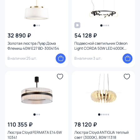
Вид рассеивателя
Форма плафона
32 890 ₽
54 128 ₽
Количество плафонов
Золотая люстра Лувр Дома
Подвесной светильник Odeon
Флемиш 40W E27 BD-3004154
Light CORDA 50W LED 4000К
Оформление
(белый) 4391/55L
В наличии 25 шт.
В наличии 3 шт.
Функции
Комплектация
Поверхность
Способ крепления
110 355 ₽
78 120 ₽
Степень пыле-влагозащиты
Люстра Cloyd FERMATA E14 6W
Люстра Cloyd ANTIGUA теплый
10341
свет (3000K), 80W 11318