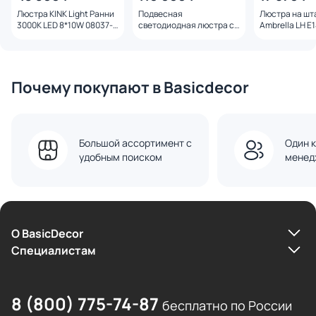
Люстра KINK Light Ранни
Подвесная
Люстра на шт
3000K LED 8*10W 08037-
светодиодная люстра с
Ambrella LH E
70,36 латунь
пультом управления и
LH55201
декором из акрила
Bogate's Queen 3300-
4200-6500K 91102 LED
Почему покупают в Basicdecor
Большой ассортимент с
Один к
удобным поиском
менед
О BasicDecor
Cпециалистам
8 (800) 775-74-87
бесплатно по России