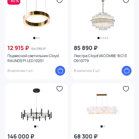
- 80 %
Материал
1
Цвет арматуры
Цвет плафона
12 915 ₽
85 890 ₽
64 785 ₽
Размер
Подвесной светильник Cloyd
Люстра Cloyd VACOMBE-B C13
RAUNDS P1 LED 10251
G9 10779
Высота (мм)
В наличии 1 шт.
В наличии 2 шт.
Ширина (мм)
Длина (мм)
Диаметр (мм)
Глубина (мм)
146 000 ₽
68 300 ₽