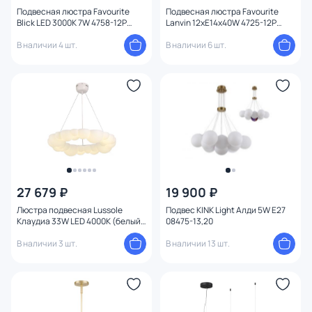
Количество ламп
Подвесная люстра Favourite
Подвесная люстра Favourite
Blick LED 3000K 7W 4758-12P
Lanvin 12xE14x40W 4725-12P
черная
латунь
В наличии 4 шт.
В наличии 6 шт.
Вид лампы
Цоколь
Цвет свечения
Тип помещения
Управление
27 679 ₽
19 900 ₽
Люстра подвесная Lussole
Подвес KINK Light Алди 5W E27
Назначение
Клаудиа 33W LED 4000К (белый)
08475-13,20
LSP-7078
В наличии 3 шт.
В наличии 13 шт.
Форма
Количество колец