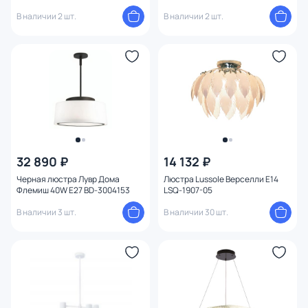
Конструкция
В наличии 2 шт.
В наличии 2 шт.
Мощность ламп
32 890 ₽
14 132 ₽
Черная люстра Лувр Дома
Люстра Lussole Верселли E14
Флемиш 40W E27 BD-3004153
LSQ-1907-05
В наличии 3 шт.
В наличии 30 шт.