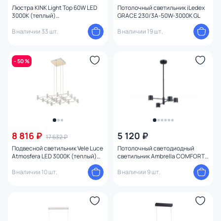
Люстра KINK Light Тор 60W LED
Потолочный светильник iLedex
3000К (теплый)
GRACE 230/3A-50W-3000K GL
08219,36A(3000K)
В наличии 33 шт.
В наличии 19 шт.
- 50 %
8 816 ₽
5 120 ₽
17 632 ₽
Подвесной светильник Vele Luce
Потолочный светодиодный
Аtmosfera LED 3000К (теплый)
светильник Ambrella COMFORT
VL7161P32
FL FL51707
В наличии 10 шт.
В наличии 9 шт.