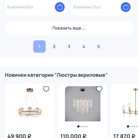
4322-9P
4320-10P
В наличии 9 шт.
В наличии 13 шт.
Показать еще ...
1
2
3
4
5
Новинки категории "Люстры акриловые"
49 900 ₽
110 000 ₽
17 870 ₽