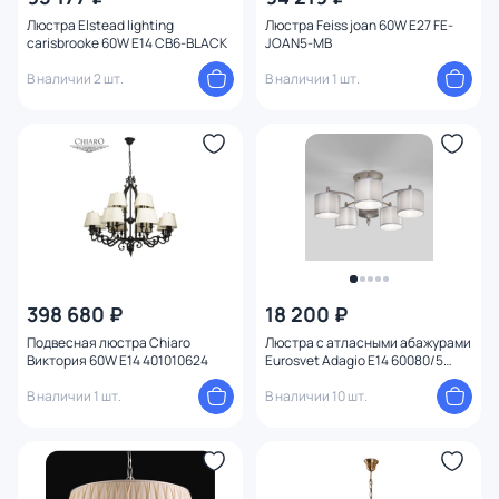
Цвет свечения
Люстра Elstead lighting
Люстра Feiss joan 60W E27 FE-
carisbrooke 60W E14 CB6-BLACK
JOAN5-MB
Тип помещения
В наличии 2 шт.
В наличии 1 шт.
Назначение
Форма
Вид рассеивателя
Форма плафона
398 680 ₽
18 200 ₽
Подвесная люстра Chiaro
Люстра с атласными абажурами
Количество плафонов
Виктория 60W E14 401010624
Eurosvet Adagio E14 60080/5
сатин-никель
В наличии 1 шт.
В наличии 10 шт.
Оформление
Функции