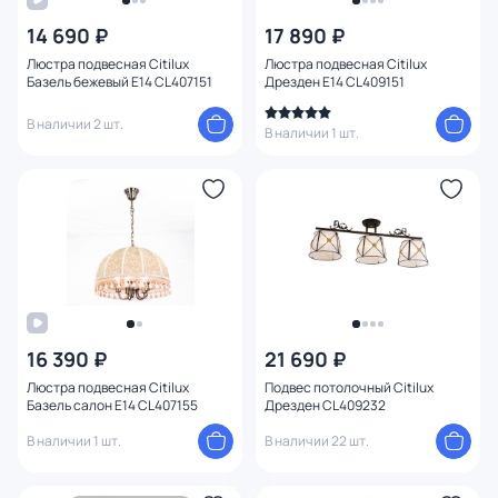
14 690 ₽
17 890 ₽
Цена
Люстра подвесная Citilux
Люстра подвесная Citilux
Базель бежевый E14 CL407151
Дрезден E14 CL409151
От
До
В наличии 2 шт.
В наличии 1 шт.
Бренд
Цвет
Стиль
1
Страна
16 390 ₽
21 690 ₽
Люстра подвесная Citilux
Подвес потолочный Citilux
Материал плафона
Базель салон E14 CL407155
Дрезден CL409232
В наличии 1 шт.
В наличии 22 шт.
Материал