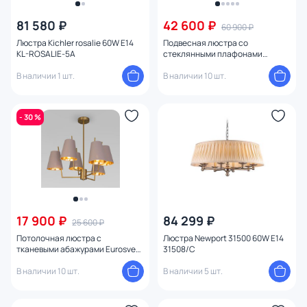
81 580 ₽
42 600 ₽
60 900 ₽
Люстра Kichler rosalie 60W E14
Подвесная люстра со
KL-ROSALIE-5A
стеклянными плафонами
Eurosvet Claire E14 60171
В наличии 1 шт.
В наличии 10 шт.
- 30 %
17 900 ₽
84 299 ₽
25 600 ₽
Потолочная люстра с
Люстра Newport 31500 60W E14
тканевыми абажурами Eurosvet
31508/C
Topanga E14 40W 4690389211775
В наличии 10 шт.
В наличии 5 шт.