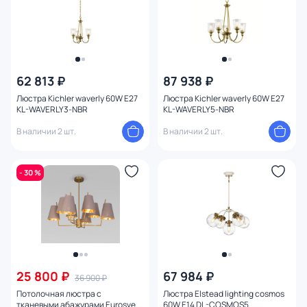
62 813 ₽
87 938 ₽
Люстра Kichler waverly 60W E27
Люстра Kichler waverly 60W E27
KL-WAVERLY3-NBR
KL-WAVERLY5-NBR
В наличии 2 шт.
В наличии 2 шт.
- 30 %
25 800 ₽
67 984 ₽
36 900 ₽
Потолочная люстра с
Люстра Elstead lighting cosmos
тканевыми абажурами Eurosvet
60W E14 DL-COSMOS5