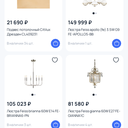
21 690 ₽
149 999 ₽
Подвес потолочный Citilux
Люстра Feiss apollo (fe) 3.5W G9
Дрезден CL409231
FE-APOLLO5-BB
В наличии 34 шт.
В наличии 1 шт.
105 023 ₽
81 580 ₽
Люстра Feiss brianna 60W E14 FE-
Люстра Feiss gianna 60W E27 FE-
BRIANNA6-PN
GIANNA1C
В наличии 3 шт.
В наличии 4 шт.