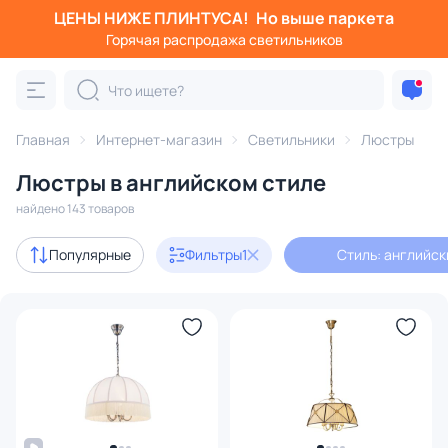
ЦЕНЫ НИЖЕ ПЛИНТУСА!
Но выше паркета
Фильтры
Горячая распродажа светильников
Стиль: английский
Категория:
Люстры
Главная
Интернет-магазин
Светильники
Люстры
Люстры в английском стиле
подвесные
потолочные
светодиодные
на штанге
найдено 143 товаров
Акции
3
Популярные
Фильтры
1
Стиль: английск
с 3D-моделями
3
Дизайнерский свет
5
В наличии
35
Доставка