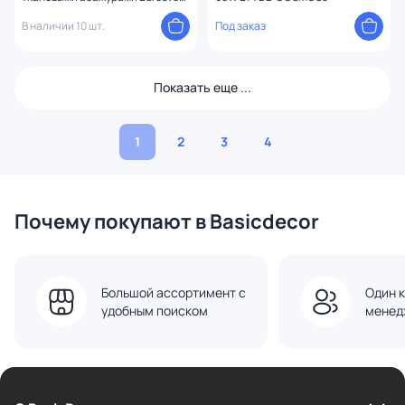
Topanga E14 40W 4690389211782
В наличии 10 шт.
Под заказ
Показать еще ...
1
2
3
4
Почему покупают в Basicdecor
Большой ассортимент с
Один к
удобным поиском
менед