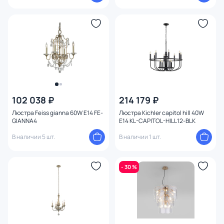
102 038 ₽
214 179 ₽
Люстра Feiss gianna 60W E14 FE-
Люстра Kichler capitol hill 40W
GIANNA4
E14 KL-CAPITOL-HILL12-BLK
В наличии 5 шт.
В наличии 1 шт.
- 30 %