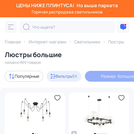
ЦЕНЫ НИЖЕ ПЛИНТУСА!
Но выше паркета
Фильтры
Горячая распродажа светильников
Размер: большой
Категория:
Люстры
Главная
Интернет-магазин
Светильники
Люстры
Люстры большие
подвесные
потолочные
светодиодные
на штанге
найдено 869 товаров
Акции
152
Популярные
Фильтры
1
Размер: большо
с 3D-моделями
136
Дизайнерский свет
143
В наличии
586
Доставка