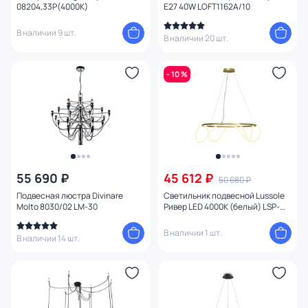
08204,33P(4000K)
E27 40W LOFT1162A/10
Тема
В наличии 9 шт.
В наличии 20 шт.
Конструкция
- 10 %
Мощность ламп
Умный дом
55 690 ₽
45 612 ₽
50 680 ₽
Подвесная люстра Divinare
Светильник подвесной Lussole
Molto 8030/02 LM-30
Ривер LED 4000К (белый) LSP-
8367
В наличии 1 шт.
В наличии 14 шт.