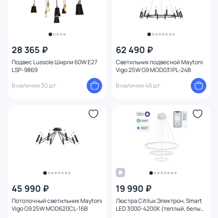
28 365 ₽
62 490 ₽
Подвес Lussole Ширли 60W E27
Светильник подвесной Maytoni
LSP-9869
Vigo 25W G9 MOD031PL-24B
В наличии 30 шт.
В наличии 46 шт.
45 990 ₽
19 990 ₽
Потолочный светильник Maytoni
Люстра Citilux Электрон, Smart
Vigo G9 25W MOD620CL-16B
LED 3000-4200К (теплый, белый)
CL710A104S