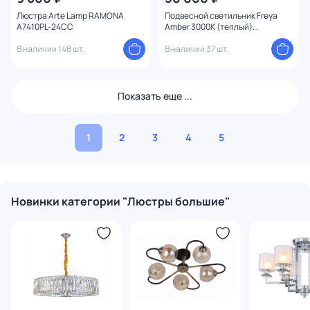
Люстра Arte Lamp RAMONA
Подвесной светильник Freya
A7410PL-24CC
Amber 3000К (теплый)
FR5099PL-L45CH
В наличии 148 шт.
В наличии 37 шт.
Показать еще ...
1
2
3
4
5
Новинки категории "Люстры большие"