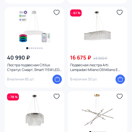
- 61 %
40 990 ₽
16 675 ₽
43 300 ₽
Люстра подвесная Citilux
Подвесная люстра Arti
Стратус Смарт, Smart 115W LED
Lampadari Milano G9 Milano E
3000-5500К (теплый, белый,
1.5.70X25.501 N
холодный) CL732A800GS
В наличии 85 шт.
В наличии 30 шт.
- 78 %