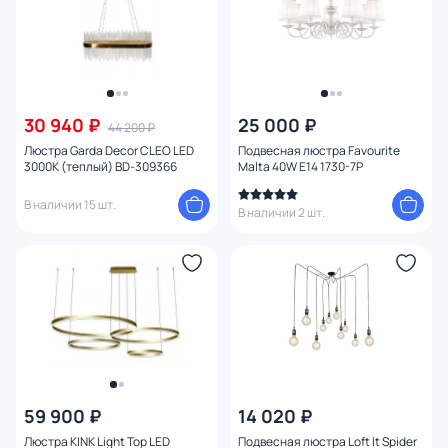
Вид рассеивателя
Форма плафона
Количество плафонов
30 940 ₽
25 000 ₽
44 200 ₽
Люстра Garda Decor CLEO LED
Подвесная люстра Favourite
3000К (теплый) BD-309366
Malta 40W E14 1730-7P
Оформление
В наличии 15 шт.
В наличии 2 шт.
Функции
Комплектация
Поверхность
Способ крепления
59 900 ₽
14 020 ₽
Степень пыле-влагозащиты
Люстра KINK Light Тор LED
Подвесная люстра Loft It Spider