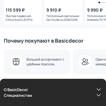
115 599 ₽
9 910 ₽
9 990 ₽
Люстра подвесная
Потолочный светильник
Потолочная 
Citilux Aria EL321P10
De City Вита 220013205
Ambrella TR T
Почему покупают в Basicdecor
Большой ассортимент с
Один к
удобным поиском
менед
О BasicDecor
Cпециалистам