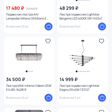
17 480 ₽
48 299 ₽
79 940 ₽
Подвесная люстра Arti
Люстра подвесная Lightstar
Lampadari Milano G9 Milano E
Bergamo LED 4000К 5W 745247
1.5.D50.501 N
В наличии 20 шт.
В наличии 9 шт.
34 500 ₽
14 999 ₽
Люстра MAK-interior Odeon 25W
Люстра подвесная Lightstar
E14 BD-942819
Ragno G9 40W 733127
В наличии 24 шт.
В наличии 2 шт.