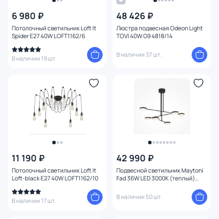
6 980 ₽
48 426 ₽
Цена
Потолочный светильник Loft It
Люстра подвесная Odeon Light
Spider E27 40W LOFT1162/6
TOVI 40W G9 4818/14
От
До
В наличии 37 шт.
В наличии 19 шт.
Бренд
Цвет
Стиль
Страна
11 190 ₽
42 990 ₽
Потолочный светильник Loft It
Подвесной светильник Maytoni
Материал арматуры
Loft-black E27 40W LOFT1162/10
Fad 36W LED 3000К (теплый)
MOD070PL-L38B3K
В наличии 50 шт.
В наличии 17 шт.
Материал плафона