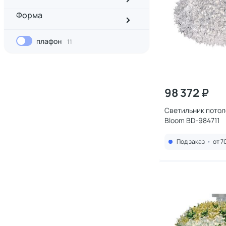
Форма
плафон
11
98 372 ₽
Светильник потоло
Bloom BD-984711
Под заказ
•
от 7