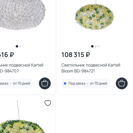
616 ₽
108 315 ₽
ник подвесной Kartell
Светильник подвесной Kartell
BD-984707
Bloom BD-984721
заказ
•
от 70 дней
Под заказ
•
от 70 дней