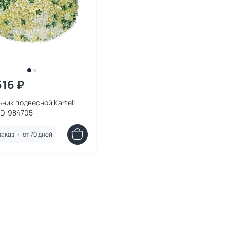
616 ₽
ник подвесной Kartell
BD-984705
заказ
•
от 70 дней