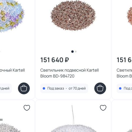
151 640 ₽
151 
чный Kartell
Светильник подвесной Kartell
Светиль
Bloom BD-984720
Bloom 
0 дней
Под заказ
•
от 70 дней
Под 