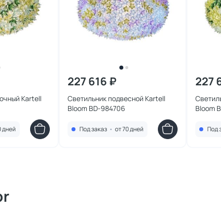
227 616 ₽
227 
чный Kartell
Светильник подвесной Kartell
Светиль
Bloom BD-984706
Bloom 
0 дней
Под заказ
•
от 70 дней
Под 
or