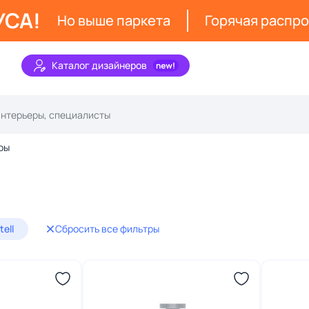
УСА!
Но выше паркета
Горячая распр
Каталог дизайнеров
ры
tell
Сбросить все фильтры