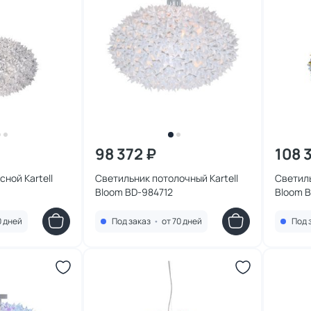
98 372 ₽
108 
ной Kartell
Светильник потолочный Kartell
Светиль
Bloom BD-984712
Bloom 
0 дней
Под заказ
•
от 70 дней
Под 