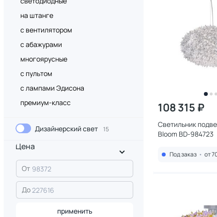
светодиодные
на штанге
с вентилятором
с абажурами
многоярусные
с пультом
с лампами Эдисона
премиум-класс
108 315 ₽
Светильник подвес
Дизайнерский свет
15
Bloom BD-984723
Цена
Под заказ
•
от 7
От
До
применить