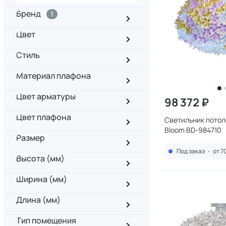
Бренд
1
Цвет
Стиль
Материал плафона
Цвет арматуры
98 372 ₽
Цвет плафона
Светильник потоло
Bloom BD-984710
Размер
Под заказ
•
от 7
Высота (мм)
Ширина (мм)
Длина (мм)
Тип помещения