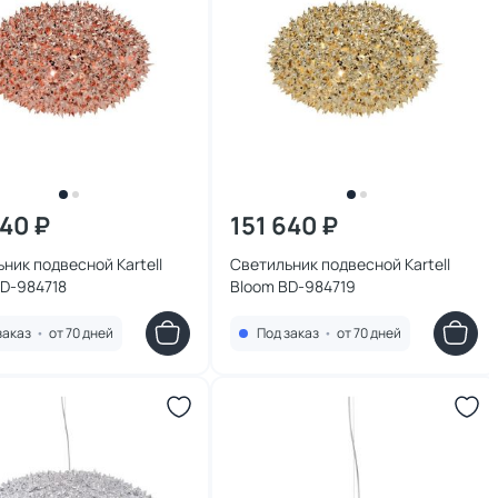
640 ₽
151 640 ₽
ник подвесной Kartell
Светильник подвесной Kartell
BD-984718
Bloom BD-984719
заказ
•
от 70 дней
Под заказ
•
от 70 дней