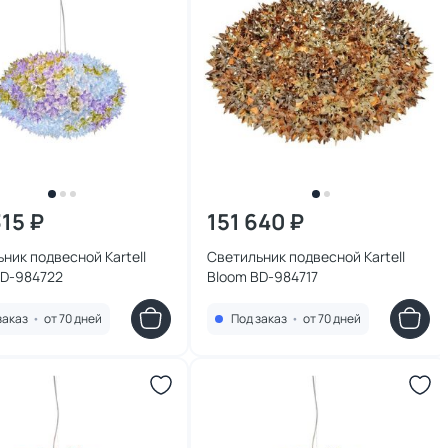
315 ₽
151 640 ₽
ник подвесной Kartell
Светильник подвесной Kartell
BD-984722
Bloom BD-984717
заказ
•
от 70 дней
Под заказ
•
от 70 дней