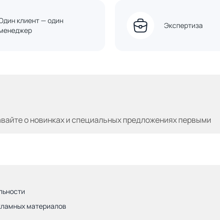
Один клиент — один
Экспертиза
менеджер
авайте
о новинках и специальных предложениях первыми
льности
кламных материалов