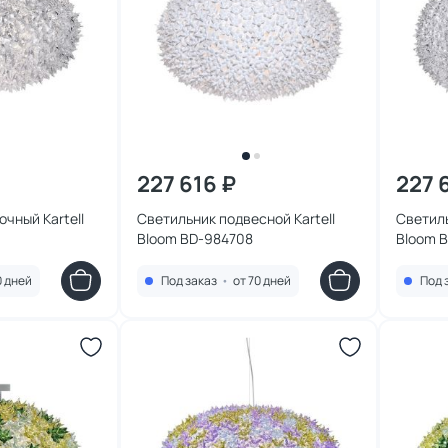
227 616 ₽
227 
чный Kartell
Светильник подвесной Kartell
Светиль
Bloom BD-984708
Bloom 
0 дней
Под заказ
•
от 70 дней
Под 