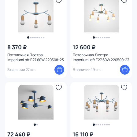
Ширина (мм)
Длина (мм)
Диаметр (мм)
8 370 ₽
12 600 ₽
Количество ламп
Потолочная Люстра
Потолочная Люстра
ImperiumLoft E27 60W 220508-23
ImperiumLoft E27 60W 220509-23
Вид лампы
В наличии 27 шт.
В наличии 19 шт.
Цоколь
Тип помещения
Назначение
Вид рассеивателя
72 440 ₽
16 110 ₽