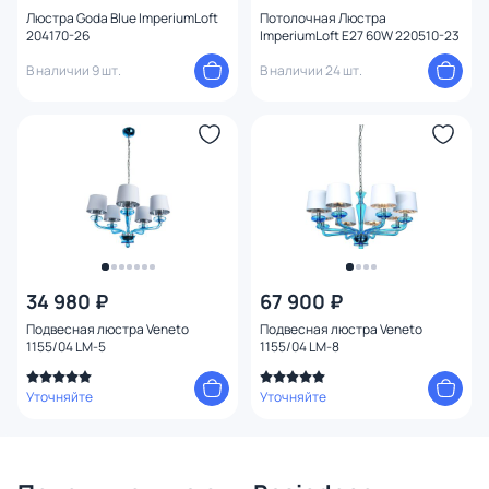
Количество плафонов
Люстра Goda Blue ImperiumLoft
Потолочная Люстра
204170-26
ImperiumLoft E27 60W 220510-23
В наличии 9 шт.
В наличии 24 шт.
Способ крепления
Конструкция
34 980 ₽
67 900 ₽
Подвесная люстра Veneto
Подвесная люстра Veneto
1155/04 LM-5
1155/04 LM-8
Уточняйте
Уточняйте