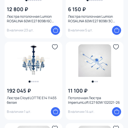
Бренд
12 800 ₽
6 150 ₽
Люстра потолочная Lumion
Люстра потолочная Lumion
Цвет
ROSALINA 60W E27 8098/6C
ROSALINA 60W E27 8098/3C
MODERNI
MODERNI
В наличии 23 шт.
В наличии 5 шт.
Стиль
Страна
Материал плафона
Материал
Цвет арматуры
192 045 ₽
11 100 ₽
1
Люстра Cloyd LOTTIE E14 11455
Потолочная Люстра
белая
ImperiumLoft E27 60W 102021-26
Цвет плафона
В наличии 1 шт.
В наличии 14 шт.
Высота (мм)