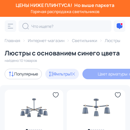
ЦЕНЫ НИЖЕ ПЛИНТУСА!
Но выше паркета
Фильтры
Горячая распродажа светильников
Цвет арматуры: синий
Категория:
Люстры
Главная
Интернет-магазин
Светильники
Люстры
Люстры с основанием синего цвета
подвесные
потолочные
светодиодные
на штанге
найдено 10 товаров
Дизайнерский свет
5
Популярные
Фильтры
1
Цвет арматуры: 
В наличии
8
Цена
От
До