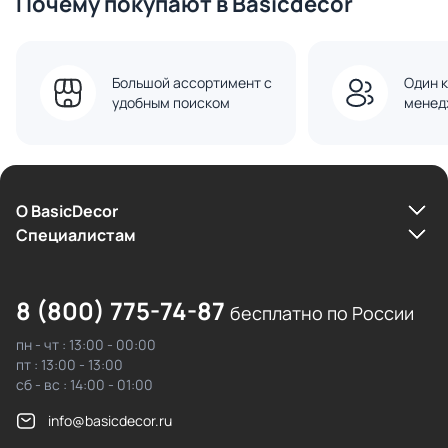
Почему покупают в Basicdecor
Большой ассортимент с
Один к
удобным поиском
менед
О BasicDecor
Cпециалистам
8 (800) 775-74-87
бесплатно по России
пн - чт : 13:00 - 00:00
пт : 13:00 - 13:00
сб - вс : 14:00 - 01:00
info@basicdecor.ru