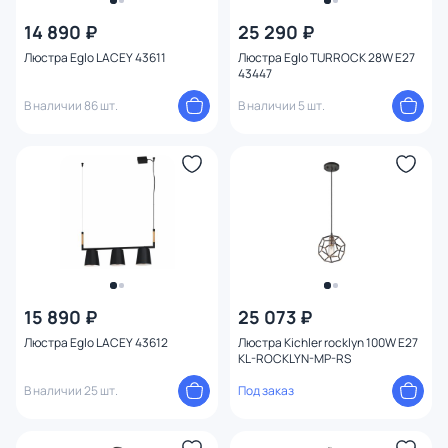
14 890 ₽
25 290 ₽
Люстра Eglo LACEY 43611
Люстра Eglo TURROCK 28W E27
Бренд
43447
В наличии 86 шт.
В наличии 5 шт.
Цвет
1
Стиль
Страна
Материал плафона
Материал
15 890 ₽
25 073 ₽
Люстра Eglo LACEY 43612
Люстра Kichler rocklyn 100W E27
KL-ROCKLYN-MP-RS
Высота (мм)
В наличии 25 шт.
Под заказ
Ширина (мм)