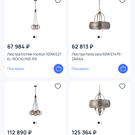
Длина (мм)
Количество ламп
Вид лампы
67 984 ₽
62 813 ₽
Цоколь
Люстра Kichler rocklyn 100W E27
Люстра Feiss zara 60W E14 FE-
KL-ROCKLYN3-RS
ZARA4
плафон
1
Под заказ
Под заказ
Конструкция
Мощность ламп
112 890 ₽
125 364 ₽