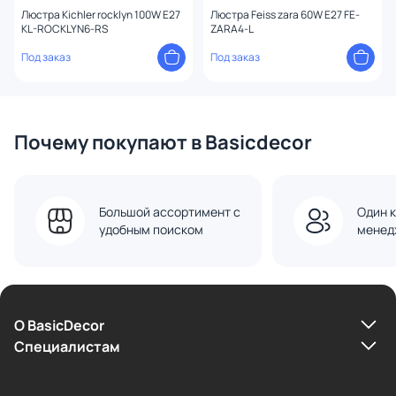
Люстра Kichler rocklyn 100W E27
Люстра Feiss zara 60W E27 FE-
KL-ROCKLYN6-RS
ZARA4-L
Под заказ
Под заказ
Почему покупают в Basicdecor
Большой ассортимент с
Один к
удобным поиском
менед
О BasicDecor
Cпециалистам