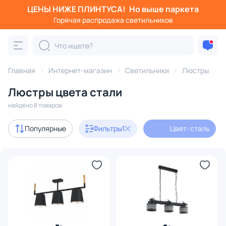
ЦЕНЫ НИЖЕ ПЛИНТУСА!
Но выше паркета
Фильтры
Горячая распродажа светильников
Цвет: сталь
Категория:
Люстры
Главная
Интернет-магазин
Светильники
Люстры
Люстры цвета стали
подвесные
потолочные
светодиодные
на штанге
найдено 8 товаров
Дизайнерский свет
6
Популярные
Фильтры
1
Цвет: сталь
В наличии
3
Доставка
Цена
От
До