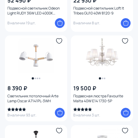
52 490 ₽
22 930 ₽
Конструкция
Подвесной светильник Odeon
Подвесной светильник Loft It
Light RUDY 36W LED 4000К
Tribes GU10 40W 8120-9
(белый) 3890/85L
Мощность ламп
В наличии 19 шт.
В наличии 8 шт.
8 390 ₽
19 500 ₽
Светильник потолочный Arte
Подвесная люстра Favourite
Lamp Oscar A7141PL-3WH
Malta 40W E14 1730-5P
В наличии 93 шт.
В наличии 3 шт.