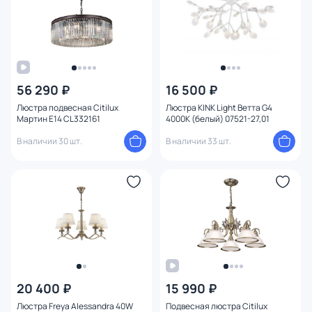
56 290 ₽
16 500 ₽
Люстра подвесная Citilux
Люстра KINK Light Ветта G4
Мартин E14 CL332161
4000К (белый) 07521-27,01
В наличии 30 шт.
В наличии 33 шт.
20 400 ₽
15 990 ₽
Люстра Freya Alessandra 40W
Подвесная люстра Citilux