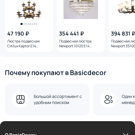
47 190 ₽
354 441 ₽
394 831 
Люстра подвесная
Подвесная люстра
Подвесная л
Citilux Kaptor E14
Newport 10120 E14
Newport 35100
CL423193
10129+17/C gold
35112+6/C
Почему покупают в Basicdecor
Большой ассортимент с
Один к
удобным поиском
менед