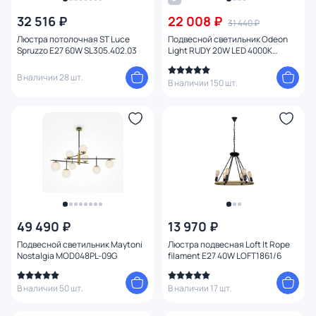
Количество ламп
32 516 ₽
22 008 ₽
31 440 ₽
Люстра потолочная ST Luce
Подвесной светильник Odeon
Вид лампы
Spruzzo E27 60W SL305.402.03
Light RUDY 20W LED 4000К
(белый) 3890/48L
В наличии 28 шт.
Цоколь
В наличии 150 шт.
Цвет свечения
Тип помещения
Управление
Назначение
49 490 ₽
13 970 ₽
1
Подвесной светильник Maytoni
Люстра подвесная Loft It Rope
Nostalgia MOD048PL-09G
filament E27 40W LOFT1861/6
Форма
В наличии 50 шт.
В наличии 17 шт.
Количество колец