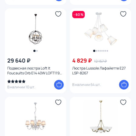
- 60 %
29 640 ₽
4 829 ₽
12 157 ₽
Подвесная люстра Loft It
Люстра Lussole Лафайетте E27
Foucaults Orb E14 40W LOFT1192-
LSP-8267
6
В наличии 64 шт.
В наличии 10 шт.