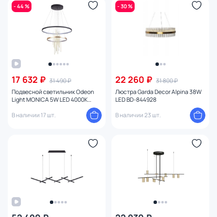
- 44 %
- 30 %
Вид рассеивателя
Форма плафона
Количество плафонов
17 632 ₽
22 260 ₽
31 490 ₽
31 800 ₽
Оформление
Подвесной светильник Odeon
Люстра Garda Decor Alpina 38W
Light MONICA 5W LED 4000К
LED BD-844928
Комплектация
(белый) 3901/63L
В наличии 17 шт.
В наличии 23 шт.
Поверхность
Способ крепления
Степень пыле-влагозащиты
Тема