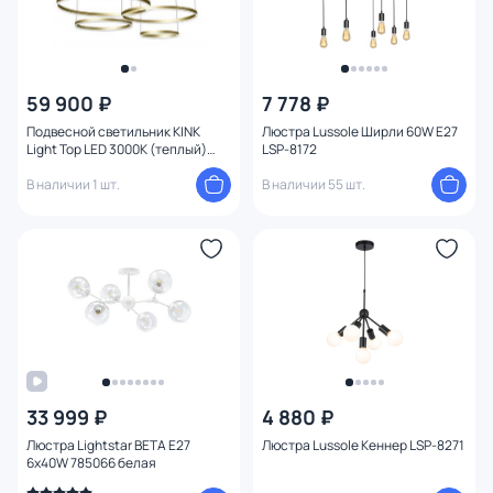
59 900 ₽
7 778 ₽
Подвесной светильник KINK
Люстра Lussole Ширли 60W E27
Light Тор LED 3000К (теплый)
LSP-8172
08204,33P(3000K)
В наличии 1 шт.
В наличии 55 шт.
33 999 ₽
4 880 ₽
Люстра Lightstar BETA E27
Люстра Lussole Кеннер LSP-8271
6x40W 785066 белая