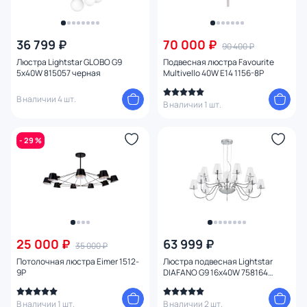
36 799 ₽
70 000 ₽
90 400 ₽
Люстра Lightstar GLOBO G9
Подвесная люстра Favourite
5х40W 815057 черная
Multivello 40W E14 1156-8P
В наличии 4 шт.
В наличии 1 шт.
- 29 %
25 000 ₽
63 999 ₽
35 000 ₽
Потолочная люстра Eimer 1512-
Люстра подвесная Lightstar
9P
DIAFANO G9 16х40W 758164
хром/прозрачная
В наличии 1 шт.
В наличии 2 шт.