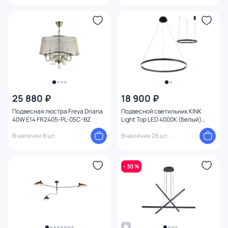
Материал
Цвет арматуры
Цвет плафона
Размер
25 880 ₽
18 900 ₽
Высота (мм)
Подвесная люстра Freya Driana
Подвесной светильник KINK
40W E14 FR2405-PL-05C-BZ
Light Тор LED 4000К (белый)
08214,19A(4000K)
Ширина (мм)
В наличии 8 шт.
В наличии 26 шт.
Длина (мм)
- 30 %
Диаметр (мм)
Глубина (мм)