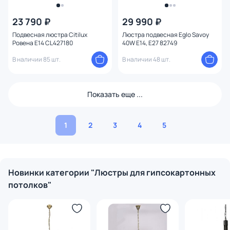
23 790 ₽
29 990 ₽
Подвесная люстра Citilux
Люстра подвесная Eglo Savoy
Ровена E14 CL427180
40W E14, E27 82749
В наличии 85 шт.
В наличии 48 шт.
Показать еще ...
1
2
3
4
5
Новинки категории "Люстры для гипсокартонных
потолков"