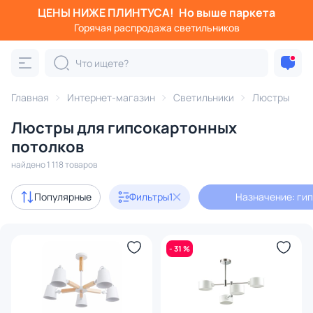
ЦЕНЫ НИЖЕ ПЛИНТУСА!
Но выше паркета
Фильтры
Горячая распродажа светильников
Назначение: гипсокартонный потолок
Категория:
Люстры
Главная
Интернет-магазин
Светильники
Люстры
Люстры для гипсокартонных
подвесные
потолочные
светодиодные
на штанге
потолков
найдено 1 118 товаров
Акции
146
Популярные
Фильтры
1
Назначение: ги
с 3D-моделями
284
Дизайнерский свет
245
- 31 %
В наличии
567
Доставка