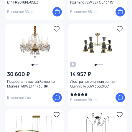
E14 FR2016PL-05BZ
Идальго 72W E27 CL434151
В наличии 50 шт.
В наличии 85 шт.
30 600 ₽
14 957 ₽
Подвесная люстра Favourite
Люстра потолочная Lumion
Monreal 40W E14 1735-8P
Quinn E14 60W 3662/6C
В наличии 7 шт.
В наличии 98 шт.