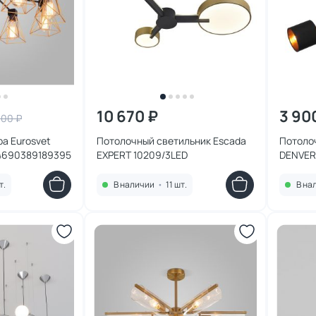
10 670 ₽
3 90
600 ₽
а Eurosvet
Потолочный светильник Escada
Потоло
 4690389189395
EXPERT 10209/3LED
DENVER 
т.
В наличии
•
11 шт.
В на