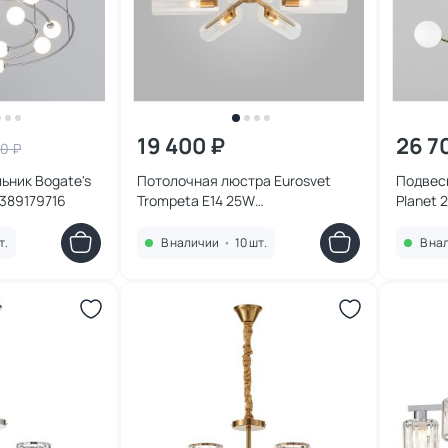
19 400 ₽
26 7
0 ₽
ьник Bogate's
Потолочная люстра Eurosvet
Подвесн
389179716
Trompeta E14 25W
Planet 
4690389189739
т.
В наличии
•
10 шт.
В на