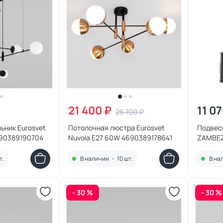
21 400 ₽
11 07
26 700 ₽
ьник Eurosvet
Потолочная люстра Eurosvet
Подвес
690389190704
Nuvola E27 60W 4690389178641
ZAMBEZE
т.
В наличии
•
10 шт.
В на
- 30 %
- 30 %