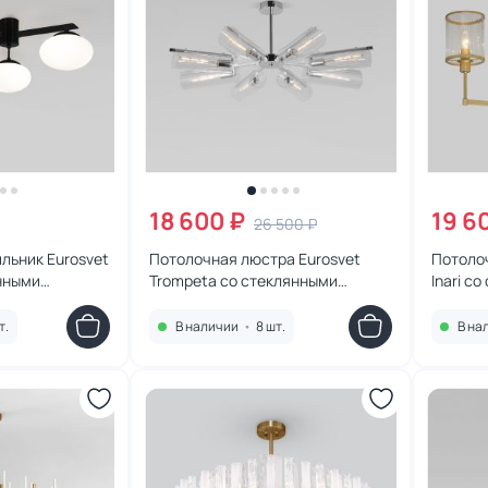
18 600 ₽
19 6
26 500 ₽
льник Eurosvet
Потолочная люстра Eurosvet
Потоло
янными
Trompeta со стеклянными
Inari с
/3 черный
плафонами 70144/8 хром
60144/6
т.
В наличии
•
8 шт.
В на