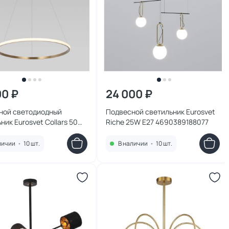
00 ₽
24 000 ₽
ной светодиодный
Подвесной светильник Eurosvet
ник Eurosvet Collars 50W
Riche 25W E27 4690389188077
0, 4200, 3300К (теплый,
холодный)
личии
•
10 шт.
В наличии
•
10 шт.
9196362