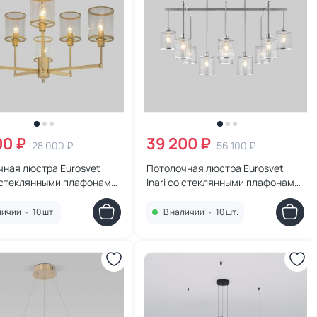
00 ₽
39 200 ₽
28 000 ₽
56 100 ₽
чная люстра Eurosvet
Потолочная люстра Eurosvet
о стеклянными плафонами
Inari со стеклянными плафонами
 золото
60144/10 хром
личии
•
10 шт.
В наличии
•
10 шт.