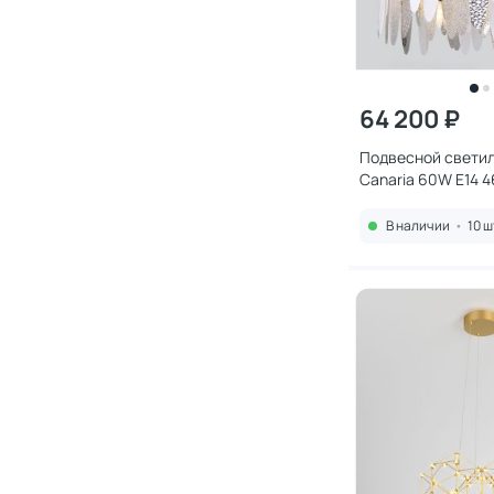
64 200 ₽
Подвесной светил
Canaria 60W E14 
В наличии
•
10 ш