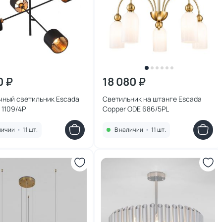
0 ₽
18 080 ₽
чный светильник Escada
Светильник на штанге Escada
1109/4P
Copper ODE 686/5PL
личии
•
11 шт.
В наличии
•
11 шт.