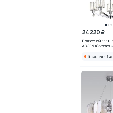
24 220 ₽
Подвесной светил
ADORN (Chrome) 6
В наличии
•
1 шт