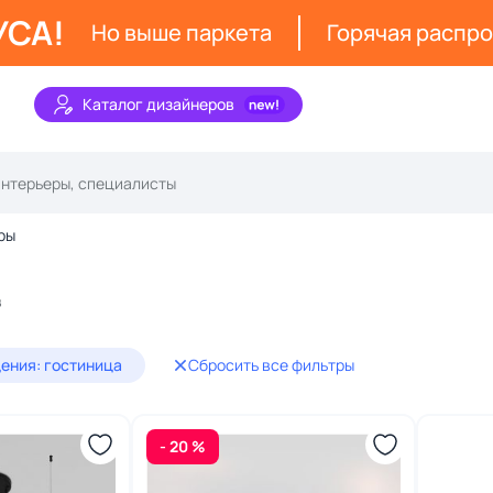
УСА!
Но выше паркета
Горячая распр
Каталог дизайнеров
ры
в
ения: гостиница
Сбросить все фильтры
- 20 %