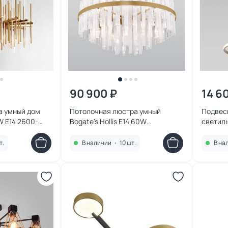
90 900 ₽
14 6
а умный дом
Потолочная люстра умный
Подвес
0W E14 2600-
Bogate's Hollis E14 60W
светиль
690389178351
4690389185021
LED 650
белый, 
т.
В наличии
•
10 шт.
В на
469038