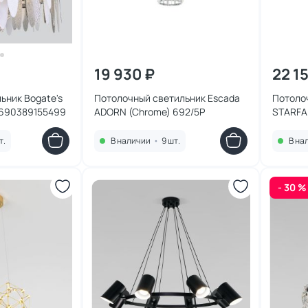
19 930 ₽
22 1
ьник Bogate's
Потолочный светильник Escada
Потоло
4690389155499
ADORN (Chrome) 692/5P
STARFAL
т.
В наличии
•
9 шт.
В на
- 30 %