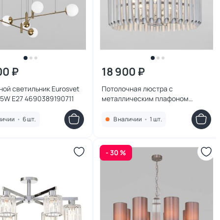
00 ₽
18 900 ₽
ой светильник Eurosvet
Потолочная люстра с
25W E27 4690389190711
металлическим плафоном
Bogate's Castellie E14 2600-
2900К (теплый) 60W
личии
•
6 шт.
В наличии
•
1 шт.
4690389181788
- 30 %