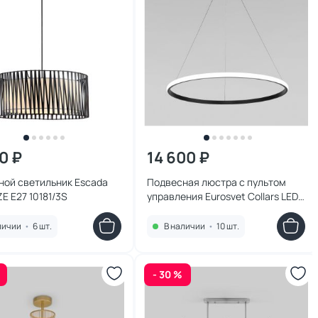
0 ₽
14 600 ₽
ной светильник Escada
Подвесная люстра с пультом
 E27 10181/3S
управления Eurosvet Collars LED
3300-4200-6500К (теплый,
белый, холодный)
личии
•
6 шт.
В наличии
•
10 шт.
4690389185816
- 30 %