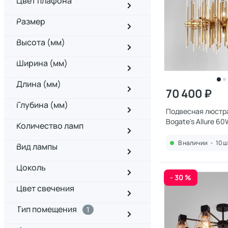
Цвет плафона
Размер
Высота (мм)
Ширина (мм)
Длина (мм)
70 400 ₽
Глубина (мм)
Подвесная люстр
Bogate's Allure 6
Количество ламп
2900К (теплый) 4
В наличии
•
10 ш
Вид лампы
Цоколь
- 30 %
Цвет свечения
Тип помещения
1