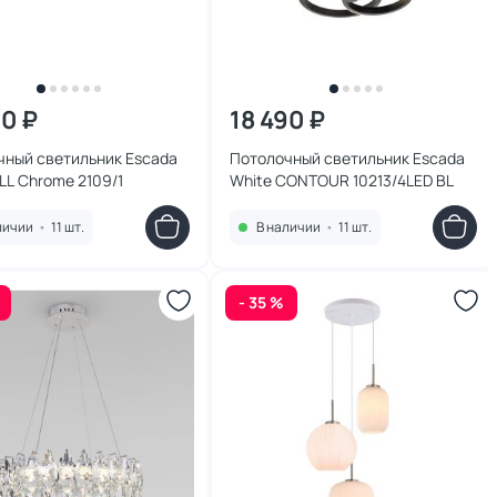
50 ₽
18 490 ₽
чный светильник Escada
Потолочный светильник Escada
L Chrome 2109/1
White CONTOUR 10213/4LED BL
личии
•
11 шт.
В наличии
•
11 шт.
- 35 %