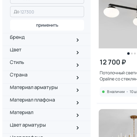
До
применить
Бренд
Цвет
12 700 ₽
Стиль
Потолочный свети
Страна
Opaline со стекл
плафонами 70220
Материал арматуры
В наличии
•
10 ш
Материал плафона
Материал
Цвет арматуры