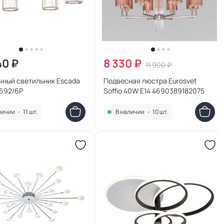
40 ₽
8 330 ₽
11 900 ₽
чный светильник Escada
Подвесная люстра Eurosvet
692/6P
Soffio 40W E14 4690389182075
личии
•
11 шт.
В наличии
•
10 шт.