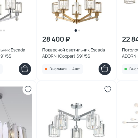
28 400 ₽
22 8
ьник Escada
Подвесной светильник Escada
Потоло
91/5S
ADORN (Copper) 691/5S
ADORN 
.
В наличии
•
4 шт.
В на