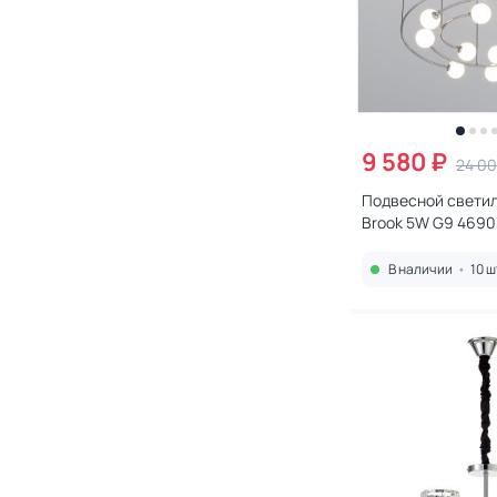
9 580 ₽
24 00
Подвесной светил
Brook 5W G9 4690
В наличии
•
10 ш