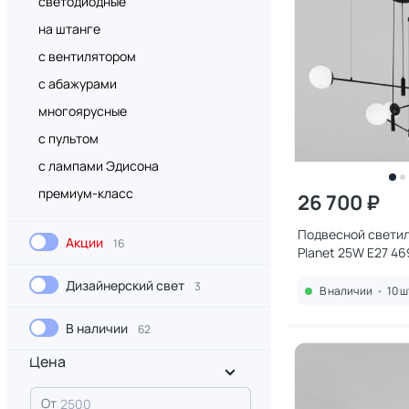
светодиодные
на штанге
с вентилятором
с абажурами
многоярусные
с пультом
с лампами Эдисона
премиум-класс
26 700 ₽
Подвесной светил
Акции
16
Planet 25W E27 4
Дизайнерский свет
3
В наличии
•
10 ш
В наличии
62
Цена
От