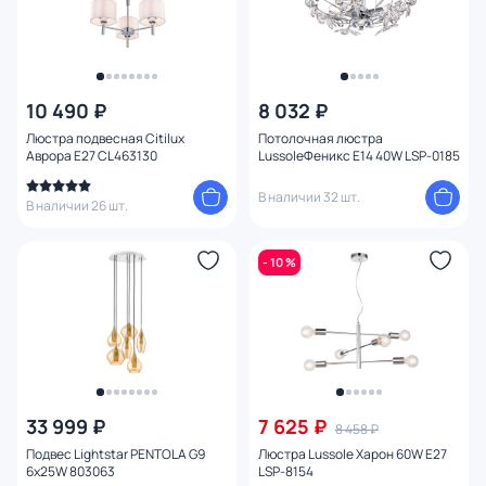
10 490 ₽
8 032 ₽
Люстра подвесная Citilux
Потолочная люстра
Аврора E27 CL463130
LussoleФеникс E14 40W LSP-0185
В наличии 32 шт.
В наличии 26 шт.
- 10 %
33 999 ₽
7 625 ₽
8 458 ₽
Подвес Lightstar PENTOLA G9
Люстра Lussole Харон 60W E27
6х25W 803063
LSP-8154