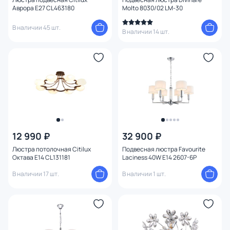
Аврора E27 CL463180
Molto 8030/02 LM-30
Степень пыле-влагозащиты
В наличии 45 шт.
В наличии 14 шт.
Тема
Конструкция
Мощность ламп
Умный дом
12 990 ₽
32 900 ₽
Люстра потолочная Citilux
Подвесная люстра Favourite
Октава E14 CL131181
Laciness 40W E14 2607-6P
В наличии 17 шт.
В наличии 1 шт.