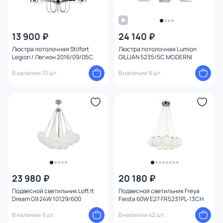
13 900 ₽
24 140 ₽
Люстра потолочная Stilfort
Люстра потолочная Lumion
Legion / Легион 2016/09/05C
GILLIAN 5235/5C MODERNI
В наличии 10 шт.
В наличии 9 шт.
23 980 ₽
20 180 ₽
Подвесной светильник Loft It
Подвесной светильник Freya
Dream G9 24W 10129/600
Fiesta 60W E27 FR5231PL-13CH
В наличии 9 шт.
В наличии 42 шт.