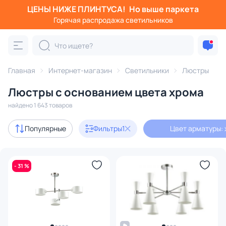
ЦЕНЫ НИЖЕ ПЛИНТУСА!
Но выше паркета
Фильтры
Горячая распродажа светильников
Цвет арматуры: хром
Категория:
Люстры
Главная
Интернет-магазин
Светильники
Люстры
Люстры с основанием цвета хрома
подвесные
потолочные
светодиодные
на штанге
найдено 1 643 товаров
Акции
228
Популярные
Фильтры
1
Цвет арматуры:
с 3D-моделями
241
- 31 %
Дизайнерский свет
102
В наличии
1128
Доставка