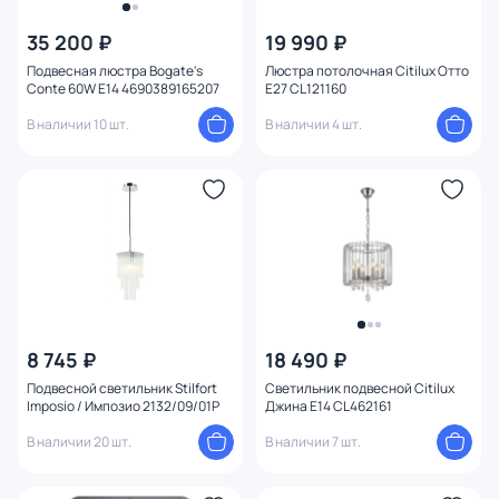
35 200 ₽
19 990 ₽
Подвесная люстра Bogate's
Люстра потолочная Citilux Отто
Conte 60W E14 4690389165207
E27 CL121160
В наличии 10 шт.
В наличии 4 шт.
8 745 ₽
18 490 ₽
Подвесной светильник Stilfort
Светильник подвесной Citilux
Imposio / Импозио 2132/09/01P
Джина E14 CL462161
В наличии 20 шт.
В наличии 7 шт.