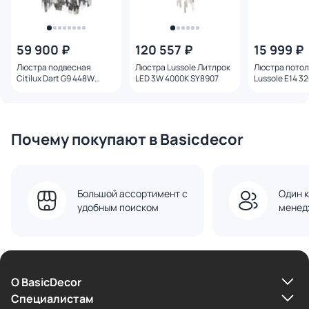
59 900 ₽
120 557 ₽
15 999 ₽
Люстра подвесная
Люстра Lussole Литлрок
Люстра пото
Citilux Dart G9 448W
LED 3W 4000K SY8907
Lussole E14 3
CL231251 хром
5034
Почему покупают в Basicdecor
Большой ассортимент с
Один к
удобным поиском
менед
О BasicDecor
Cпециалистам