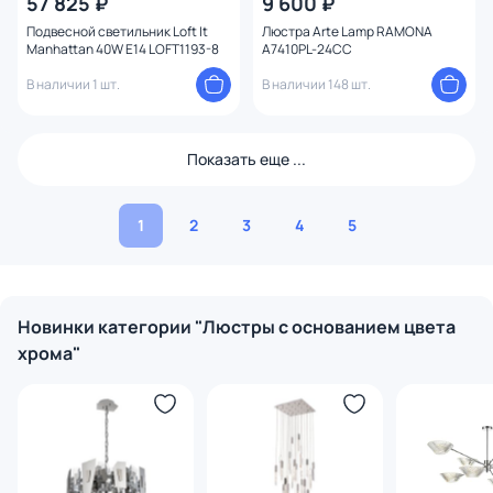
57 825 ₽
9 600 ₽
Подвесной светильник Loft It
Люстра Arte Lamp RAMONA
Manhattan 40W E14 LOFT1193-8
A7410PL-24CC
В наличии 1 шт.
В наличии 148 шт.
Показать еще ...
1
2
3
4
5
Новинки категории "Люстры с основанием цвета
хрома"