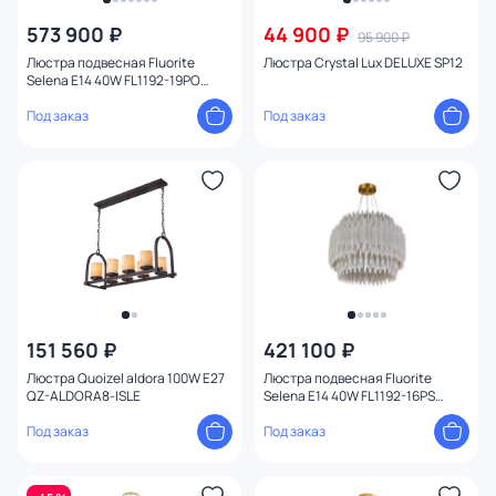
573 900 ₽
44 900 ₽
95 900 ₽
Люстра подвесная Fluorite
Люстра Crystal Lux DELUXE SP12
Selena E14 40W FL1192-19PO
латунь
Под заказ
Под заказ
151 560 ₽
421 100 ₽
Люстра Quoizel aldora 100W E27
Люстра подвесная Fluorite
QZ-ALDORA8-ISLE
Selena E14 40W FL1192-16PS
латунь
Под заказ
Под заказ