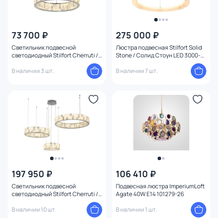
73 700 ₽
275 000 ₽
Светильник подвесной
Люстра подвесная Stilfort Solid
светодиодный Stilfort Cherruti /
Stone / Солид Стоун LED 3000-
Черрути 60W LED 2800-6500К
6000K 80W 4038/05/08P
(теплый, белый, холодный)
В наличии 3 шт.
В наличии 7 шт.
4015/09/06P
197 950 ₽
106 410 ₽
Светильник подвесной
Подвесная люстра ImperiumLoft
светодиодный Stilfort Cherruti /
Agate 40W E14 101279-26
Черрути 150W LED 2800-6500К
(теплый, белый, холодный)
В наличии 10 шт.
В наличии 1 шт.
4015/09/03P