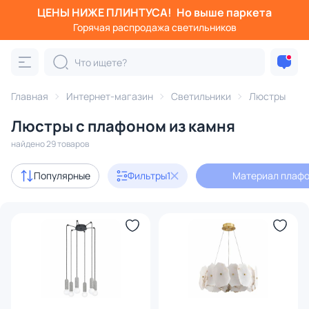
ЦЕНЫ НИЖЕ ПЛИНТУСА!
Но выше паркета
Фильтры
Горячая распродажа светильников
Материал плафона: камень
Категория:
Люстры
Главная
Интернет-магазин
Светильники
Люстры
Люстры с плафоном из камня
подвесные
потолочные
светодиодные
на штанге
найдено 29 товаров
Акции
2
Популярные
Фильтры
1
Материал плафо
с 3D-моделями
3
Дизайнерский свет
1
В наличии
20
Доставка