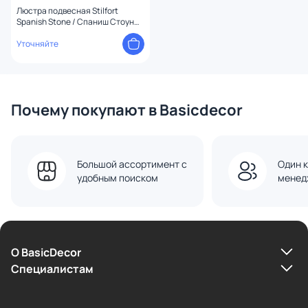
Люстра подвесная Stilfort
Spanish Stone / Спаниш Стоун
G9 12W 2197/05/12P
Уточняйте
Почему покупают в Basicdecor
Большой ассортимент с
Один к
удобным поиском
менед
О BasicDecor
Cпециалистам