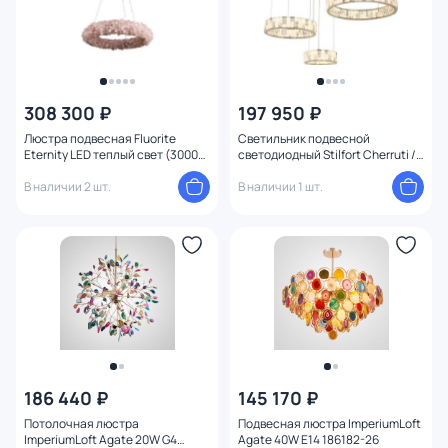
Мощность ламп
308 300 ₽
197 950 ₽
Люстра подвесная Fluorite
Светильник подвесной
Eternity LED теплый свет (3000K)
светодиодный Stilfort Cherruti /
FL1155-5P латунь
Черрути 150W LED 2800-6500К
В наличии 2 шт.
(теплый, белый, холодный)
В наличии 1 шт.
4015/03/03P
186 440 ₽
145 170 ₽
Потолочная люстра
Подвесная люстра ImperiumLoft
ImperiumLoft Agate 20W G4
Agate 40W E14 186182-26