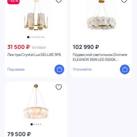
- 45 %
31 500 ₽
102 990 ₽
57 700 ₽
Люстра Crystal Lux DELUXE SP6
Подвесной светильник Divinare
ELEANOR 36W LED 3000К
(теплый) 1713/17 SP-120
Под заказ
Уточняйте
79 500 ₽