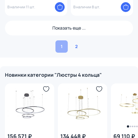
(теплый, белый, холодный)
V000033L
В наличии 11 шт.
В наличии 8 шт.
Показать еще ...
1
2
Новинки категории "Люстры 4 кольца"
156 571 ₽
134 448 ₽
69 110 ₽