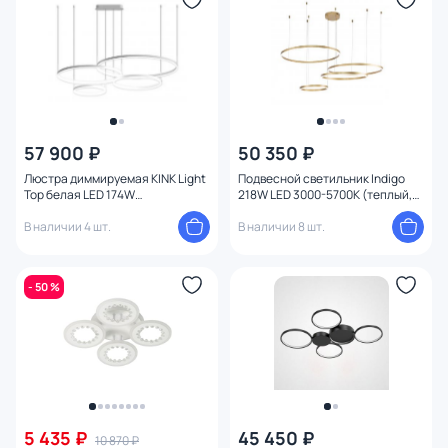
57 900 ₽
50 350 ₽
Люстра диммируемая KINK Light
Подвесной светильник Indigo
Тор белая LED 174W
218W LED 3000-5700К (теплый,
08204,01PA(4000K)
белый, холодный) V000015L
В наличии 4 шт.
В наличии 8 шт.
- 50 %
5 435 ₽
45 450 ₽
10 870 ₽