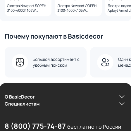
Люстра Newport ЛОРЕН
Люстра Newport ЛОРЕН
Люстра подв
3100-4000K 105W
3100-4000K 105W
Aployt Armel 
15104N/S grafit black
15104N/S mat.gold
4000К(белый)
APL.049.03.17
Почему покупают в Basicdecor
Большой ассортимент с
Один к
удобным поиском
менед
О BasicDecor
Cпециалистам
8 (800) 775-74-87
бесплатно по России