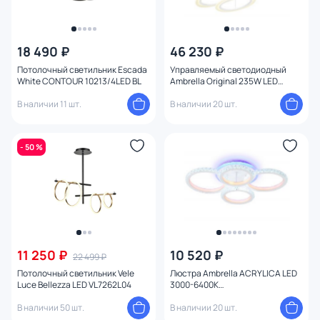
18 490 ₽
46 230 ₽
Потолочный светильник Escada
Управляемый светодиодный
White CONTOUR 10213/4LED BL
Ambrella Original 235W LED
3000К (теплый) FA4363
В наличии 11 шт.
В наличии 20 шт.
- 50 %
11 250 ₽
10 520 ₽
22 499 ₽
Потолочный светильник Vele
Люстра Ambrella ACRYLICA LED
Luce Bellezza LED VL7262L04
3000-6400К
(теплый,белый,холодный) 92W
В наличии 50 шт.
FA9524
В наличии 20 шт.