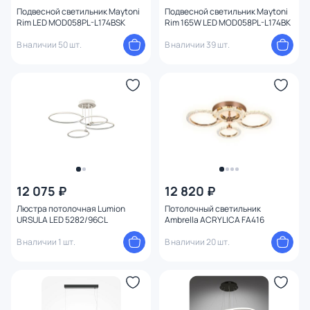
Тип помещения
Подвесной светильник Maytoni
Подвесной светильник Maytoni
Rim LED MOD058PL-L174BSK
Rim 165W LED MOD058PL-L174BK
В наличии 50 шт.
В наличии 39 шт.
Управление
Назначение
Форма
Количество колец
1
без плафона
1
12 075 ₽
12 820 ₽
Люстра потолочная Lumion
Потолочный светильник
Форма плафона
URSULA LED 5282/96CL
Ambrella ACRYLICA FA416
В наличии 1 шт.
В наличии 20 шт.
Оформление
Функции