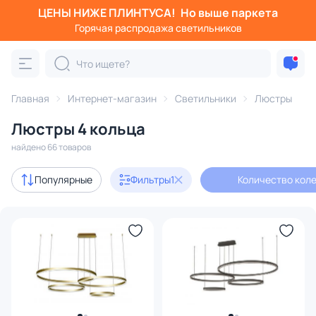
ЦЕНЫ НИЖЕ ПЛИНТУСА!
Но выше паркета
Фильтры
Горячая распродажа светильников
Количество колец: 4
Категория:
Люстры
Главная
Интернет-магазин
Светильники
Люстры
Люстры 4 кольца
подвесные
потолочные
светодиодные
на штанге
найдено 66 товаров
Акции
4
Популярные
Фильтры
1
Количество коле
с 3D-моделями
6
Дизайнерский свет
4
В наличии
53
Цена