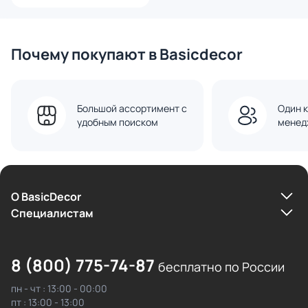
Почему покупают в Basicdecor
Большой ассортимент с
Один к
удобным поиском
менед
О BasicDecor
Cпециалистам
8 (800) 775-74-87
бесплатно по России
пн - чт : 13:00 - 00:00
пт : 13:00 - 13:00