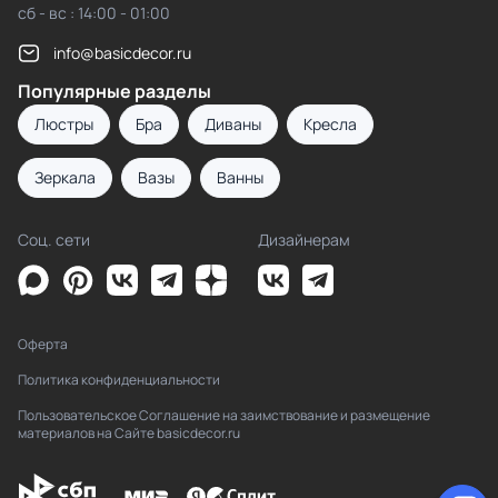
сб - вс : 14:00 - 01:00
info@basicdecor.ru
Популярные разделы
Люстры
Бра
Диваны
Кресла
Зеркала
Вазы
Ванны
Соц. сети
Дизайнерам
Оферта
Политика конфиденциальности
Пользовательское Соглашение на заимствование и размещение
материалов на Сайте basicdecor.ru