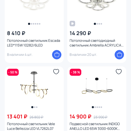
8 410 ₽
14 290 ₽
Потолочный светильник Escada
Потолочный светодиодный
LED*115W 10282/6LED
светильник Ambrella ACRYLICA
FA414
В наличии 4 шт.
В наличии 20 шт.
- 50 %
- 38 %
13 401 ₽
14 900 ₽
26 802 ₽
23 990 ₽
Потолочный светильник Vele
Подвесной светильник INDIGO
Luce Bellezza LED VL7262L07
ANELLO LED 65W 3000-6000K