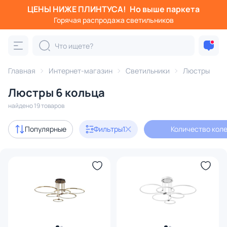
ЦЕНЫ НИЖЕ ПЛИНТУСА!
Но выше паркета
Фильтры
Горячая распродажа светильников
Количество колец: 6
Категория:
Люстры
Главная
Интернет-магазин
Светильники
Люстры
Люстры 6 кольца
подвесные
потолочные
светодиодные
на штанге
найдено 19 товаров
Акции
4
Популярные
Фильтры
1
Количество коле
с 3D-моделями
1
Дизайнерский свет
3
В наличии
15
Цена