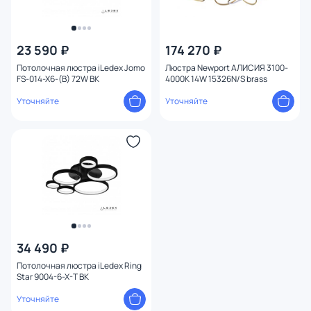
23 590 ₽
174 270 ₽
Потолочная люстра iLedex Jomo
Люстра Newport АЛИСИЯ 3100-
FS-014-X6-(B) 72W BK
4000K 14W 15326N/S brass
Уточняйте
Уточняйте
34 490 ₽
Потолочная люстра iLedex Ring
Star 9004-6-X-T BK
Уточняйте