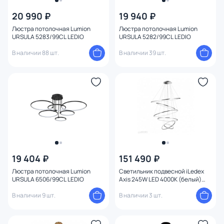
20 990 ₽
19 940 ₽
От
До
Люстра потолочная Lumion
Люстра потолочная Lumion
URSULA 5283/99CL LEDIO
URSULA 5282/99CL LEDIO
В наличии 88 шт.
В наличии 39 шт.
Бренд
Цвет
Стиль
Страна
Материал плафона
19 404 ₽
151 490 ₽
Люстра потолочная Lumion
Светильник подвесной iLedex
URSULA 6506/99CL LEDIO
Axis 245W LED 4000К (белый)
Материал
XT04-D1200 CR
В наличии 9 шт.
В наличии 3 шт.
Цвет арматуры