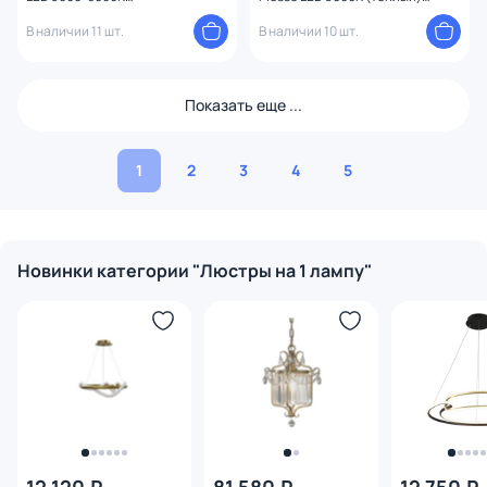
(теплый,белый,холодный)
4690389010408
10286/5LED
В наличии 11 шт.
В наличии 10 шт.
Показать еще ...
1
2
3
4
5
Новинки категории "Люстры на 1 лампу"