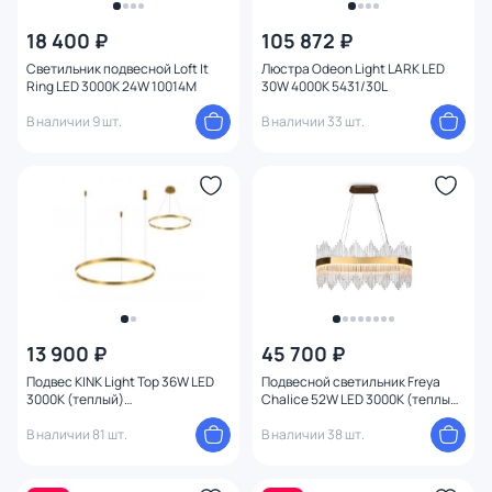
18 400 ₽
105 872 ₽
Светильник подвесной Loft It
Люстра Odeon Light LARK LED
Ring LED 3000K 24W 10014M
30W 4000K 5431/30L
В наличии 9 шт.
В наличии 33 шт.
13 900 ₽
45 700 ₽
Подвес KINK Light Тор 36W LED
Подвесной светильник Freya
3000К (теплый)
Chalice 52W LED 3000К (теплый)
08213,36A(3000K)
FR10008PL-L52G
В наличии 81 шт.
В наличии 38 шт.