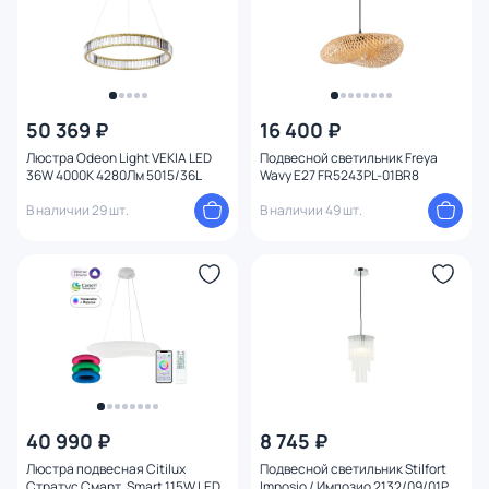
Вид рассеивателя
Форма плафона
50 369 ₽
16 400 ₽
Количество плафонов
Люстра Odeon Light VEKIA LED
Подвесной светильник Freya
36W 4000K 4280Лм 5015/36L
Wavy E27 FR5243PL-01BR8
Оформление
В наличии 29 шт.
В наличии 49 шт.
Функции
Комплектация
Поверхность
Способ крепления
40 990 ₽
8 745 ₽
Степень пыле-влагозащиты
Люстра подвесная Citilux
Подвесной светильник Stilfort
Стратус Смарт, Smart 115W LED
Imposio / Импозио 2132/09/01P