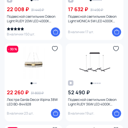
22 008 ₽
17 632 ₽
31 440 ₽
31 490 ₽
Цена
Подвесной светильник Odeon
Подвесной светильник Odeon
Light RUDY 20W LED 4000К
Light MONICA 5W LED 4000К
(белый) 3890/48L
(белый) 3901/63L
От
До
В наличии 17 шт.
В наличии 150 шт.
Бренд
- 30 %
Цвет
Стиль
Страна
22 260 ₽
52 490 ₽
31 800 ₽
Люстра Garda Decor Alpina 38W
Подвесной светильник Odeon
Материал арматуры
LED BD-844928
Light RUDY 36W LED 4000К
(белый) 3890/85L
В наличии 23 шт.
В наличии 19 шт.
Материал плафона