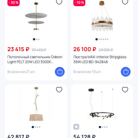
- 30 %
- 10 %
23 415 ₽
26 100 ₽
33 450 ₽
29 000 ₽
Потолочный светильник Odeon
Люстра MAK-interior Stripglass
Light FELT 20W LED 3000К
36W LED BD-942848
(теплый) 7035/20CA
В наличии 21 шт.
В наличии 19 шт.
42 817 ₽
54 128 ₽