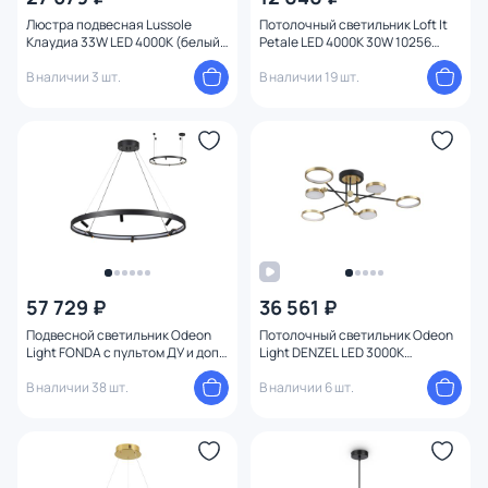
Количество ламп
1
Люстра подвесная Lussole
Потолочный светильник Loft It
Клаудиа 33W LED 4000К (белый)
Petale LED 4000К 30W 10256
LSP-7078
White
Вид лампы
В наличии 3 шт.
В наличии 19 шт.
Цоколь
Цвет свечения
Тип помещения
Управление
57 729 ₽
36 561 ₽
Подвесной светильник Odeon
Потолочный светильник Odeon
Назначение
Light FONDA с пультом ДУ и доп.
Light DENZEL LED 3000К
креплением IP20 LED 63W+30W
(теплый) 32W 4320/60CL
3000-6000K
В наличии 38 шт.
В наличии 6 шт.
Форма
(теплый,белый,холодный)
4317/93L
Количество колец