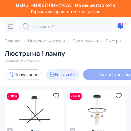
ЦЕНЫ НИЖЕ ПЛИНТУСА!
Но выше паркета
Фильтры
Горячая распродажа светильников
Количество ламп: 1
Категория:
Люстры
Главная
Интернет-магазин
Светильники
Люстры
Люстры на 1 лампу
подвесные
потолочные
светодиодные
на штанге
найдено 937 товаров
Акции
124
Популярные
Фильтры
1
Количество ламп
с 3D-моделями
104
- 30 %
- 44 %
Дизайнерский свет
91
В наличии
768
Доставка