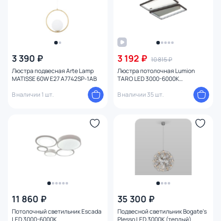
3 390 ₽
3 192 ₽
10 815 ₽
Люстра подвесная Arte Lamp
Люстра потолочная Lumion
MATISSE 60W E27 A7742SP-1AB
TARO LED 3000-6000К
(теплый,белый,холодный)
В наличии 1 шт.
5242/72CL
В наличии 35 шт.
11 860 ₽
35 300 ₽
Потолочный светильник Escada
Подвесной светильник Bogate's
LED 3000-6000К
Plesso LED 3000К (теплый)