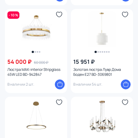
- 10 %
54 000 ₽
15 951 ₽
60 000 ₽
Люстра MAK-interior Stripglass
Золотая люстра Лувр Дома
45W LED BD-942847
Боден E27 BD-3069801
В наличии 2 шт.
В наличии 54 шт.