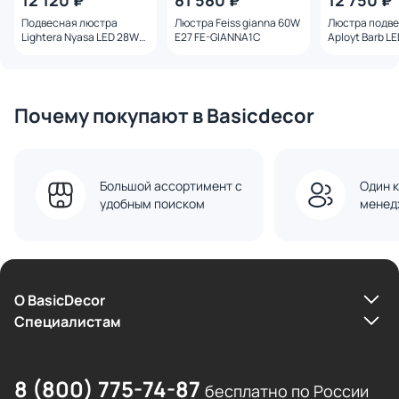
12 120 ₽
81 580 ₽
12 750 ₽
Подвесная люстра
Люстра Feiss gianna 60W
Люстра подв
Lightera Nyasa LED 28W
E27 FE-GIANNA1C
Aployt Barb L
3000-6000К LE217L-40G
APL.085.03.30
латунь
Почему покупают в Basicdecor
Большой ассортимент с
Один к
удобным поиском
менед
О BasicDecor
Cпециалистам
8 (800) 775-74-87
бесплатно по России