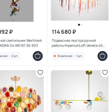
092 ₽
114 680 ₽
ной светильник Wertmark
Подвесная люстра ручной
NDRA G4 WE197.36.903
работы ImperiumLoft Veneta 40W
G9 179931-26
личии
•
2 шт.
В наличии
•
1 шт.