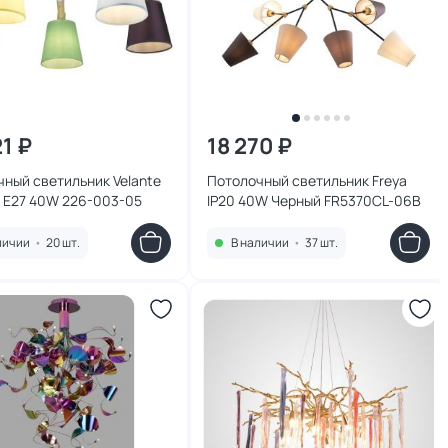
21 ₽
18 270 ₽
ный светильник Velante
Потолочный светильник Freya
 E27 40W 226-003-05
IP20 40W Черный FR5370CL-06B
личии
•
20 шт.
В наличии
•
37 шт.