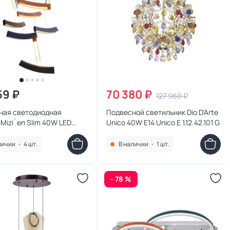
59 ₽
70 380 ₽
127 960 ₽
ная светодиодная
Подвесной светильник Dio D'Arte
Mizi`en Slim 40W LED
Unico 40W E14 Unico E 1.12.42.101 G
00К (теплый, белый,
й) MZ31505-9-multi
личии
•
4 шт.
В наличии
•
1 шт.
- 78 %