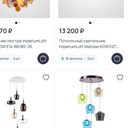
170 ₽
13 200 ₽
ая люстра ImperiumLoft
Потолочный светильник
0W E14 186182-26
ImperiumLoft Matisse 60W E27
203516-23
личии
•
4 шт.
В наличии
•
9 шт.