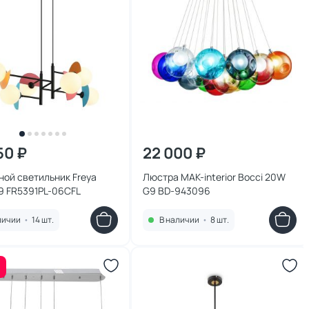
50 ₽
22 000 ₽
ой светильник Freya
Люстра MAK-interior Bocci 20W
9 FR5391PL-06CFL
G9 BD-943096
личии
•
14 шт.
В наличии
•
8 шт.