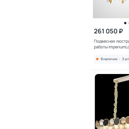
261 050 ₽
Подвесная люстр
работы ImperiumL
G9 189577-26
В наличии
•
3 шт