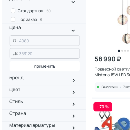
Стандартная
50
Под заказ
9
Цена
От
До
58 990 ₽
применить
Подвесной светил
Misterio 15W LED 
Бренд
MOD379PL-L17B3K
В наличии
•
7 шт
Цвет
Стиль
- 70 %
Страна
Материал арматуры