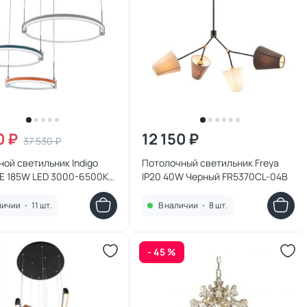
0 ₽
12 150 ₽
37 530 ₽
ой светильник Indigo
Потолочный светильник Freya
E 185W LED 3000-6500К
IP20 40W Черный FR5370CL-04B
, белый, холодный)
5L
личии
•
11 шт.
В наличии
•
8 шт.
- 45 %