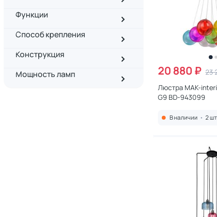
Функции
Способ крепления
Конструкция
20 880 ₽
23 
Мощность ламп
Люстра MAK-interi
G9 BD-943099
В наличии
•
2 шт