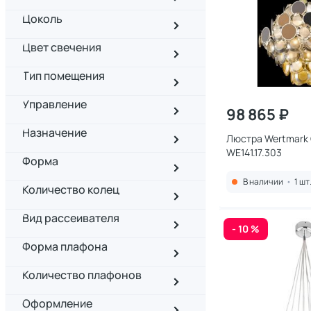
Цоколь
Цвет свечения
Тип помещения
Управление
98 865 ₽
Назначение
Люстра Wertmark 
WE141.17.303
Форма
В наличии
•
1 шт
Количество колец
Вид рассеивателя
- 10 %
Форма плафона
Количество плафонов
Оформление