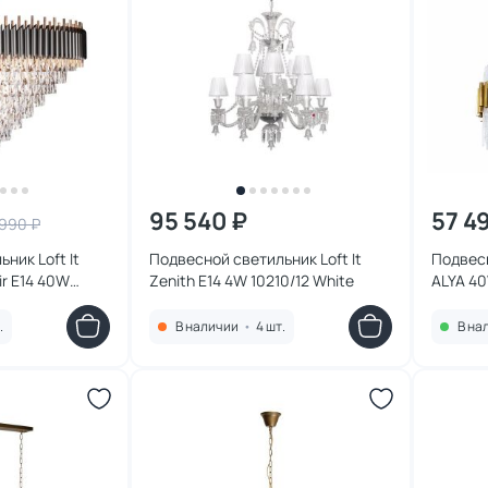
95 540 ₽
57 4
 990 ₽
ник Loft It
Подвесной светильник Loft It
Подвес
air E14 40W
Zenith E14 4W 10210/12 White
ALYA 4
.
В наличии
•
4 шт.
В на