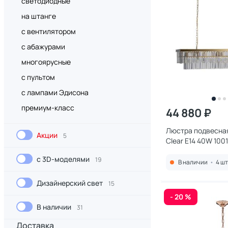
светодиодные
на штанге
с вентилятором
с абажурами
многоярусные
с пультом
с лампами Эдисона
премиум-класс
44 880 ₽
Люстра подвесная 
Акции
5
Clear E14 40W 100
с 3D-моделями
19
В наличии
•
4 шт
Дизайнерский свет
15
- 20 %
В наличии
31
Доставка