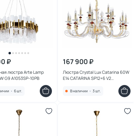
90 ₽
167 900 ₽
ная люстра Arte Lamp
Люстра Crystal Lux Catarina 60W
0W G9 A1053SP-10PB
E14 CATARINA SP12+6 V2
GOLD/TRANSPARENT-COGNAC
личии
•
6 шт.
В наличии
•
3 шт.