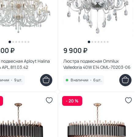
300 ₽
9 900 ₽
подвесная Aployt Halina
Люстра подвесная Omnilux
 APL.811.03.42
Valledoria 40W E14 OML-70203-06
личии
•
9 шт.
В наличии
•
6 шт.
- 20 %