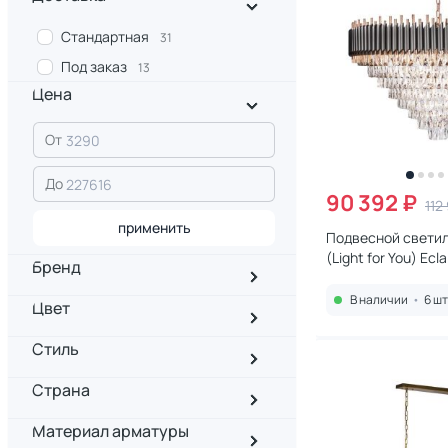
Стандартная
31
Под заказ
13
Цена
От
До
90 392 ₽
112
применить
Подвесной светиль
(Light for You) Ecl
Бренд
10206/1000
В наличии
•
6 шт
Цвет
Стиль
Страна
Материал арматуры