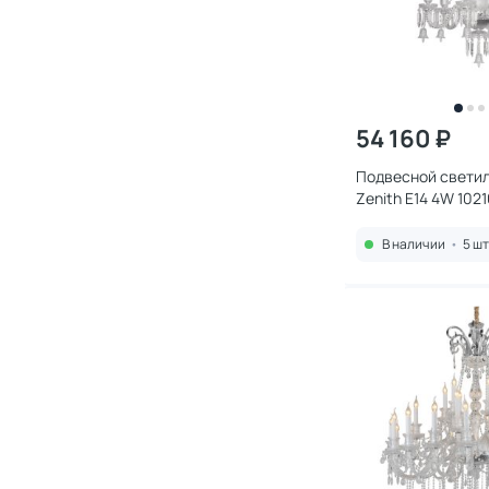
54 160 ₽
Подвесной светиль
Zenith E14 4W 102
В наличии
•
5 шт