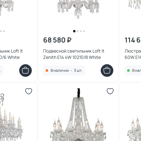
68 580 ₽
114 
ник Loft It
Подвесной светильник Loft It
Люстра 
10/6 White
Zenith E14 4W 10210/8 White
60W E14
.
В наличии
•
3 шт.
В на