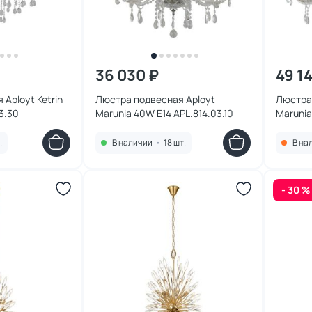
36 030 ₽
49 1
Aployt Ketrin
Люстра подвесная Aployt
Люстра
3.30
Marunia 40W E14 APL.814.03.10
Marunia
.
В наличии
•
18 шт.
В на
- 30 %