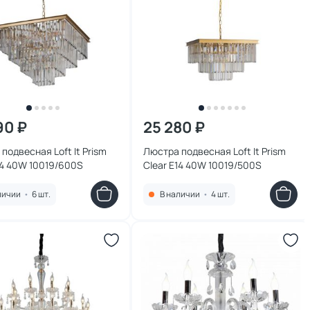
90 ₽
25 280 ₽
подвесная Loft It Prism
Люстра подвесная Loft It Prism
14 40W 10019/600S
Clear E14 40W 10019/500S
личии
•
6 шт.
В наличии
•
4 шт.