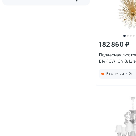
182 860 ₽
Подвесная люстра 
E14 40W 10418/12 
В наличии
•
2 шт