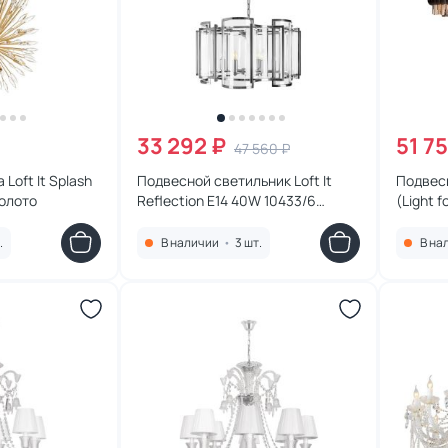
33 292 ₽
51 75
47 560 ₽
Loft It Splash
Подвесной светильник Loft It
Подвесн
золото
Reflection E14 40W 10433/6
(Light f
никель
10206/
.
В наличии
•
3 шт.
В на