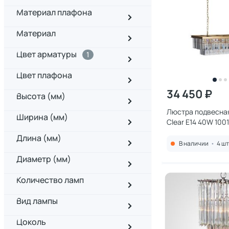
Материал плафона
Материал
Цвет арматуры
1
Цвет плафона
34 450 ₽
Высота (мм)
Люстра подвесная 
Ширина (мм)
Clear E14 40W 100
Длина (мм)
В наличии
•
4 шт
Диаметр (мм)
Количество ламп
Вид лампы
Цоколь