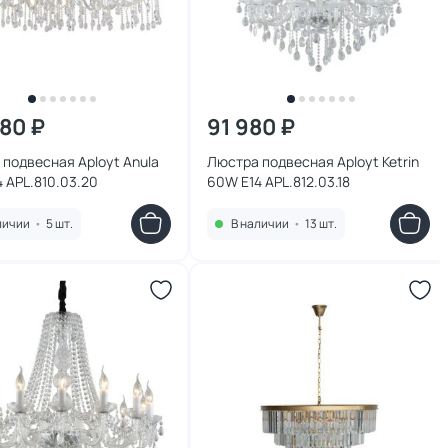
680 ₽
91 980 ₽
подвесная Aployt Anula
Люстра подвесная Aployt Ketrin
 APL.810.03.20
60W E14 APL.812.03.18
личии
•
5 шт.
В наличии
•
13 шт.