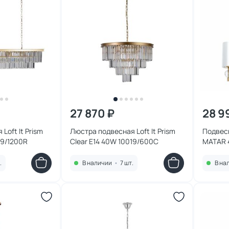
27 870 ₽
28 9
Loft It Prism
Люстра подвесная Loft It Prism
Подвес
19/1200R
Clear E14 40W 10019/600C
MATAR 
.
В наличии
•
7 шт.
В на