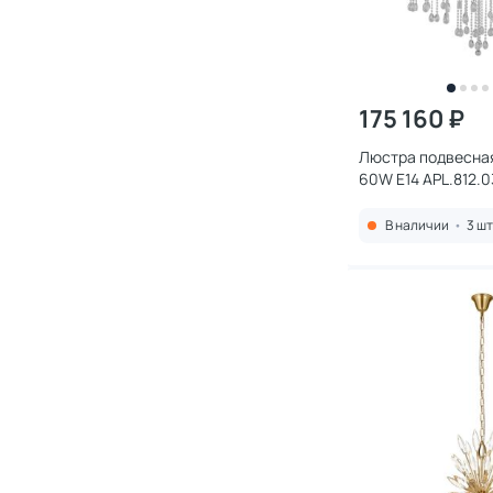
175 160 ₽
Люстра подвесная 
60W E14 APL.812.0
В наличии
•
3 шт