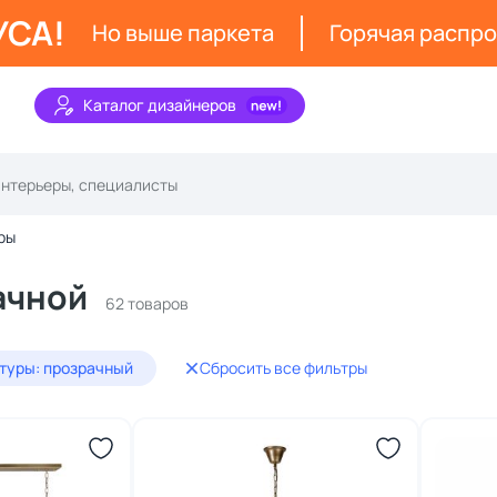
УСА!
Но выше паркета
Горячая распр
Каталог дизайнеров
ры
ачной
62 товаров
туры: прозрачный
Сбросить все фильтры