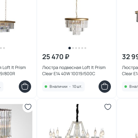
25 470 ₽
32 9
Loft It Prism
Люстра подвесная Loft It Prism
Люстра 
19/800R
Clear E14 40W 10019/500C
Clear E
.
В наличии
•
10 шт.
В на