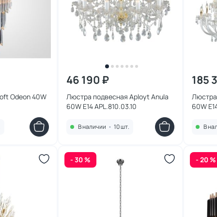
46 190 ₽
185 
oft Odeon 40W
Люстра подвесная Aployt Anula
Люстра 
60W E14 APL.810.03.10
60W E14
.
В наличии
•
10 шт.
В на
- 30 %
- 20 %