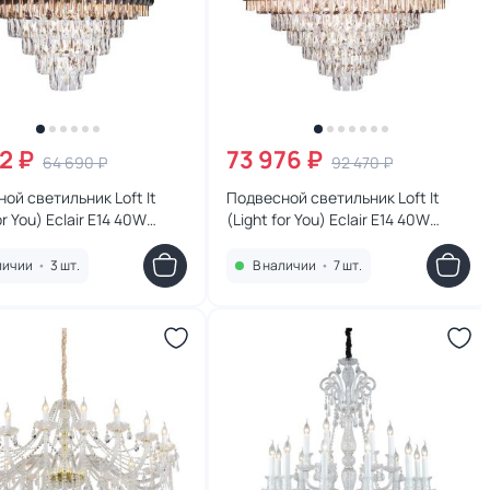
2 ₽
73 976 ₽
64 690 ₽
92 470 ₽
ой светильник Loft It
Подвесной светильник Loft It
or You) Eclair E14 40W
(Light for You) Eclair E14 40W
600
10206/800
личии
•
3 шт.
В наличии
•
7 шт.