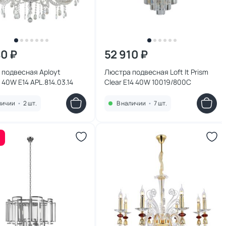
40 ₽
52 910 ₽
 подвесная Aployt
Люстра подвесная Loft It Prism
 40W E14 APL.814.03.14
Clear E14 40W 10019/800C
личии
•
2 шт.
В наличии
•
7 шт.