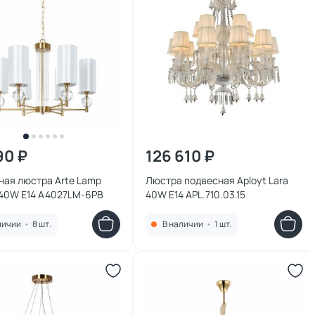
90 ₽
126 610 ₽
ная люстра Arte Lamp
Люстра подвесная Aployt Lara
40W E14 A4027LM-6PB
40W E14 APL.710.03.15
личии
•
8 шт.
В наличии
•
1 шт.