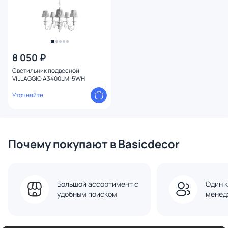
8 050 ₽
Светильник подвесной
VILLAGGIO A3400LM-5WH
Уточняйте
Почему покупают в Basicdecor
Большой ассортимент с
Один к
удобным поиском
менед