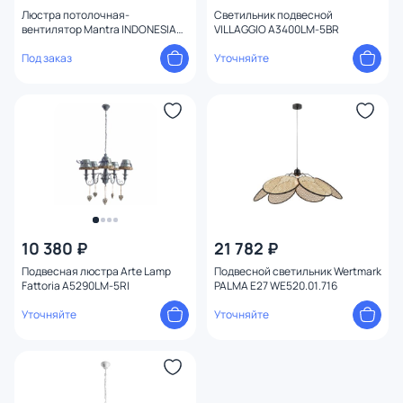
плафон
Люстра потолочная-
4
Светильник подвесной
вентилятор Mantra INDONESIA
VILLAGGIO A3400LM-5BR
LED 2700-5000К
(теплый,белый,холодный) 55W
Под заказ
Уточняйте
Оформление
8225
Конструкция
Мощность ламп
10 380 ₽
21 782 ₽
Подвесная люстра Arte Lamp
Подвесной светильник Wertmark
Fattoria A5290LM-5RI
PALMA E27 WE520.01.716
Уточняйте
Уточняйте