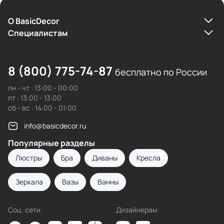
О BasicDecor
Cпециалистам
8 (800) 775-74-87
бесплатно по России
пн - чт : 13:00 - 00:00
пт : 13:00 - 13:00
сб - вс : 14:00 - 01:00
info@basicdecor.ru
Популярные разделы
Люстры
Бра
Диваны
Кресла
Зеркала
Вазы
Ванны
Соц. сети
Дизайнерам