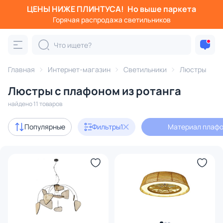
ЦЕНЫ НИЖЕ ПЛИНТУСА!
Но выше паркета
Фильтры
Горячая распродажа светильников
Материал плафона: ротанг
Категория:
Люстры
Главная
Интернет-магазин
Светильники
Люстры
Люстры с плафоном из ротанга
подвесные
потолочные
светодиодные
на штанге
найдено 11 товаров
с 3D-моделями
1
Популярные
Фильтры
1
Материал плафо
В наличии
5
Доставка
Цена
От
До