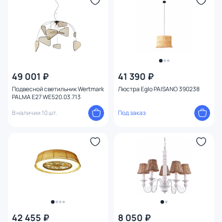
Ширина (мм)
Длина (мм)
Диаметр (мм)
49 001 ₽
41 390 ₽
Количество ламп
Подвесной светильник Wertmark
Люстра Eglo PAISANO 390238
PALMA E27 WE520.03.713
Вид лампы
В наличии 10 шт.
Под заказ
Цоколь
Цвет свечения
Управление
Форма
42 455 ₽
8 050 ₽