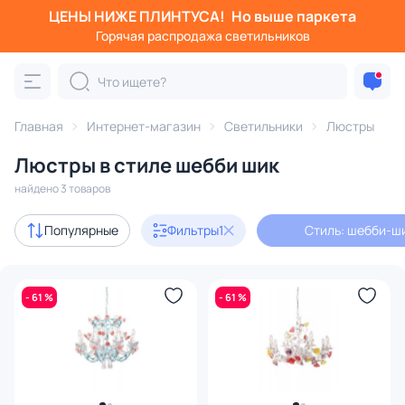
ЦЕНЫ НИЖЕ ПЛИНТУСА!
Но выше паркета
Фильтры
Горячая распродажа светильников
Стиль: шебби-шик
Категория:
Люстры
Главная
Интернет-магазин
Светильники
Люстры
Люстры в стиле шебби шик
подвесные
потолочные
светодиодные
на штанге
найдено 3 товаров
Акции
3
Популярные
Фильтры
1
Стиль: шебби-ш
В наличии
3
- 61 %
- 61 %
Цена
От
До