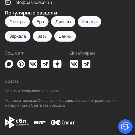
info@basicdecor.ru
Популярные разделы
Люстры
Бра
Диваны
Кресла
Зеркала
Вазы
Ванны
Соц. сети
Дизайнерам
Оферта
Политика конфиденциальности
Пользовательское Соглашение на заимствование и размещение
материалов на Сайте basicdecor.ru