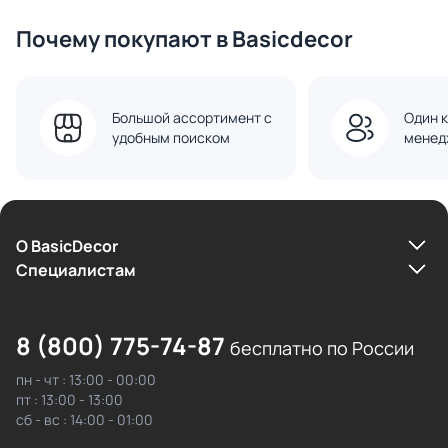
Конструкция
Почему покупают в Basicdecor
Большой ассортимент с
Один к
удобным поиском
менед
О BasicDecor
Cпециалистам
8 (800) 775-74-87
бесплатно по России
пн - чт : 13:00 - 00:00
пт : 13:00 - 13:00
сб - вс : 14:00 - 01:00