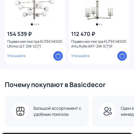
Оформление
Конструкция
154 539 ₽
112 470 ₽
Мощность ламп
Подвесная люстра KUTEK MOOD
Подвесная люстра KUTEK MOOD
Ultimo ULT-ZW-12(T)
Artu Ryfel ART-ZW-3(T)R
Уточняйте
Уточняйте
Почему покупают в Basicdecor
Большой ассортимент с
Один к
удобным поиском
менед