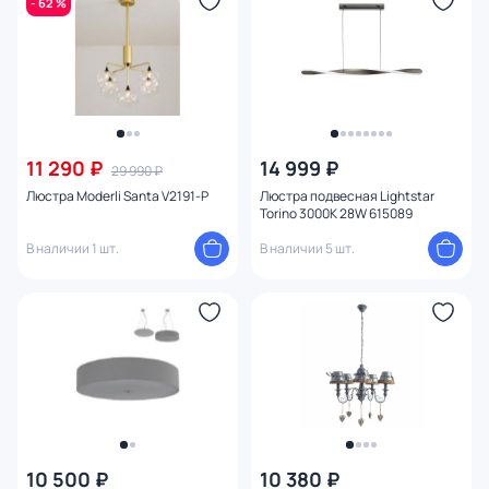
- 62 %
Материал
Цвет арматуры
1
Цвет плафона
11 290 ₽
14 999 ₽
29 990 ₽
Высота (мм)
Люстра Moderli Santa V2191-P
Люстра подвесная Lightstar
Torino 3000K 28W 615089
Ширина (мм)
В наличии 1 шт.
В наличии 5 шт.
Длина (мм)
Диаметр (мм)
Глубина (мм)
Глубина врезного отверстия
10 500 ₽
10 380 ₽