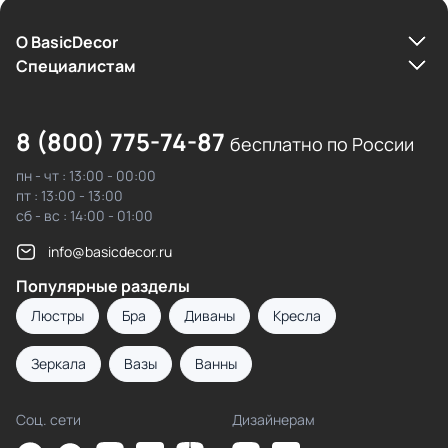
О BasicDecor
Cпециалистам
8 (800) 775-74-87
бесплатно по России
пн - чт : 13:00 - 00:00
пт : 13:00 - 13:00
сб - вс : 14:00 - 01:00
info@basicdecor.ru
Популярные разделы
Люстры
Бра
Диваны
Кресла
Зеркала
Вазы
Ванны
Соц. сети
Дизайнерам