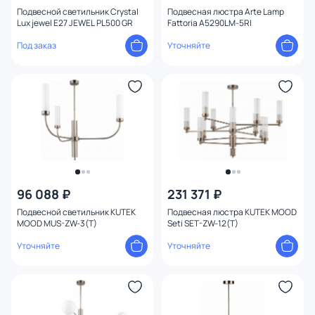
Количество ламп
Подвесной светильник Crystal
Подвесная люстра Arte Lamp
Lux jewel E27 JEWEL PL500 GR
Fattoria A5290LM-5RI
Под заказ
Уточняйте
Вид лампы
Цоколь
Цвет свечения
Тип помещения
Форма
96 088 ₽
231 371 ₽
Подвесной светильник KUTEK
Подвесная люстра KUTEK MOOD
Вид рассеивателя
MOOD MUS-ZW-3(T)
Seti SET-ZW-12(T)
Уточняйте
Уточняйте
Форма плафона
Количество плафонов