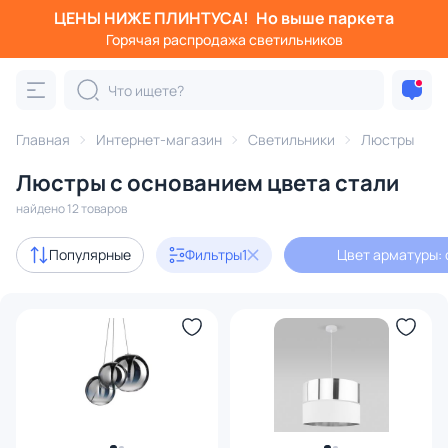
ЦЕНЫ НИЖЕ ПЛИНТУСА!
Но выше паркета
Фильтры
Горячая распродажа светильников
Цвет арматуры: сталь
Категория:
Люстры
Главная
Интернет-магазин
Светильники
Люстры
Люстры с основанием цвета стали
подвесные
потолочные
светодиодные
на штанге
найдено 12 товаров
Акции
3
Популярные
Фильтры
1
Цвет арматуры: 
с 3D-моделями
1
Дизайнерский свет
1
В наличии
6
Доставка