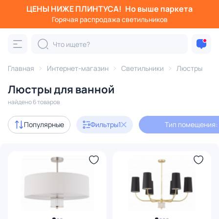
ЦЕНЫ НИЖЕ ПЛИНТУСА!
Но выше паркета
Фильтры
Горячая распродажа светильников
Тип помещения: ванная
Категория:
Люстры
Главная
Интернет-магазин
Светильники
Люстры
Люстры для ванной
подвесные
потолочные
светодиодные
на штанге
найдено 6 товаров
с 3D-моделями
1
Популярные
Фильтры
1
Тип помещения:
Дизайнерский свет
1
В наличии
3
Доставка
Цена