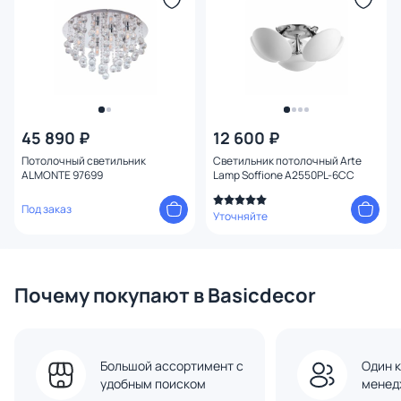
Цвет плафона
Высота (мм)
Ширина (мм)
45 890 ₽
12 600 ₽
Длина (мм)
Потолочный светильник
Светильник потолочный Arte
ALMONTE 97699
Lamp Soffione A2550PL-6CC
Диаметр (мм)
Под заказ
Уточняйте
Количество ламп
Вид лампы
Почему покупают в Basicdecor
Цоколь
Большой ассортимент с
Один к
Тип помещения
1
удобным поиском
менед