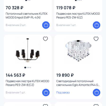
70 328 ₽
119 078 ₽
От
До
Потолочный светильник KUTEK
Подвесная люстра KUTEK MOOD
MOOD Empoli EMP-PL-4(N)
Pesaro PES-ZW-6(Z)
В наличии 2 шт.
В наличии 1 шт.
Бренд
Цвет
Стиль
Страна
Материал плафона
144 563 ₽
19 890 ₽
Подвесная люстра KUTEK MOOD
Светодиодный потолочный
Pesaro PES-ZW-8(CZ)
светильник Eglo Almonte IP44 G9
Материал
2W 94878
В наличии 1 шт.
Под заказ
Цвет арматуры