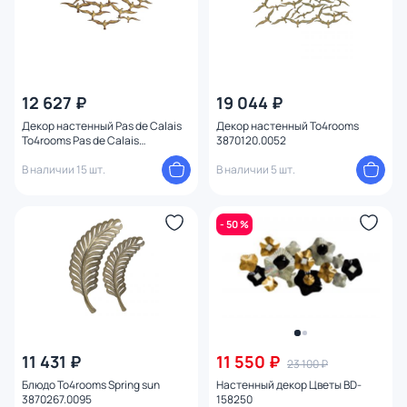
12 627 ₽
19 044 ₽
Декор настенный Pas de Calais
Декор настенный To4rooms
To4rooms Pas de Calais
3870120.0052
3870120.0001
В наличии 15 шт.
В наличии 5 шт.
- 50 %
11 431 ₽
11 550 ₽
23 100 ₽
Блюдо To4rooms Spring sun
Настенный декор Цветы BD-
3870267.0095
158250