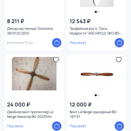
8 211 ₽
12 543 ₽
Декор настенный To4rooms
Трофейные рога "Лось
3870120.0010
Мудрости" ARCHPOLE ЭКО BD-
2032039
В наличии 13 шт.
Под заказ
24 000 ₽
12 000 ₽
Двойной винт пропеллер La
Винт La Neige одинарный BD-
Neige Авиатор BD-2023554
197137
Под заказ
Под заказ