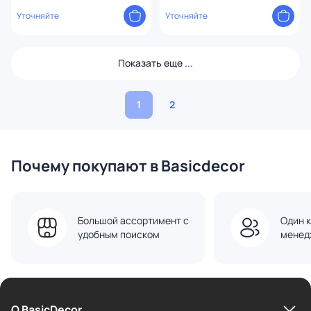
Уточняйте
Уточняйте
Показать еще ...
1
2
Почему покупают в Basicdecor
Большой ассортимент с
Один к
удобным поиском
менед
О BasicDecor