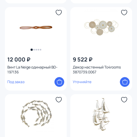
12 000 ₽
9 522 ₽
Винт La Neige одинарный BD-
Декор настенный To4rooms
197136
3870739.0067
Под заказ
Уточняйте