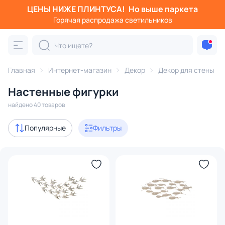
ЦЕНЫ НИЖЕ ПЛИНТУСА!
Но выше паркета
Фильтры
Горячая распродажа светильников
Категория:
Декор для стены
Главная
Интернет-магазин
Декор
Декор для стены
настенные фигурки
головы
подвески
таблички
Настенные фигурки
Акции
1
найдено 40 товаров
В наличии
17
Популярные
Фильтры
Доставка
Цена
От
До