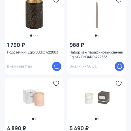
1 790 ₽
988 ₽
Подсвечник Eglo SUBIC 422003
Набор из 4 парафиновых свечей
Eglo GLENBARR 422563
В наличии 11 шт.
В наличии 56 шт.
4 890 ₽
5 490 ₽