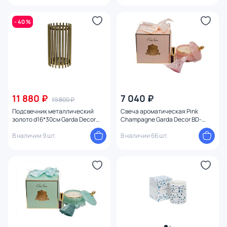
- 40 %
11 880 ₽
7 040 ₽
19 800 ₽
Подсвечник металлический
Свеча ароматическая Pink
золото d16*30см Garda Decor
Champagne Garda Decor BD-
BD-2362971
1938474
В наличии 9 шт.
В наличии 66 шт.