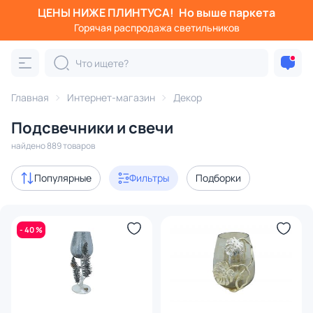
ЦЕНЫ НИЖЕ ПЛИНТУСА!
Но выше паркета
Фильтры
Горячая распродажа светильников
Категория:
Подсвечники и свечи
Главная
Интернет-магазин
Декор
подсвечники
пепельницы
свечи
фонари
сте
Подсвечники и свечи
Акции
105
найдено 889 товаров
В наличии
700
Популярные
Фильтры
Подборки
Доставка
- 40 %
Цена
От
До