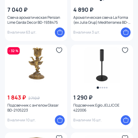
7 040 ₽
4 890 ₽
Свеча ароматическая Persian
Ароматическая свеча La Forma
Lime Garda Decor BD-1938475
(ex Julia Grup) Mediterranea BD-
1902426 Средиземное море
В наличии 63 шт.
В наличии 3 шт.
- 32 %
1 843 ₽
1 290 ₽
2 710 ₽
Подсвечник с ангелом Glasar
Подсвечник Eglo JELLICOE
BD-2105223
422006
В наличии 10 шт.
В наличии 16 шт.