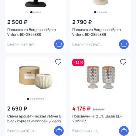
2 500 ₽
2 790 ₽
Подсвечник Bergenson Bjorn
Подсвечник Bergenson Bjorn
Vivlend BD-2856888
Vivlend BD-2856886
В наличии 11 шт.
В наличии 39 шт.
- 32 %
2 690 ₽
4 176 ₽
6 140 ₽
Свеча ароматическая vetiver &
Подсвечники 2 шт. Glasar BD-
black cypress из коллекции edge,
2105263
бежевый, 30 ч Tkano BD-3043147
В наличии 10 шт.
В наличии 1 шт.