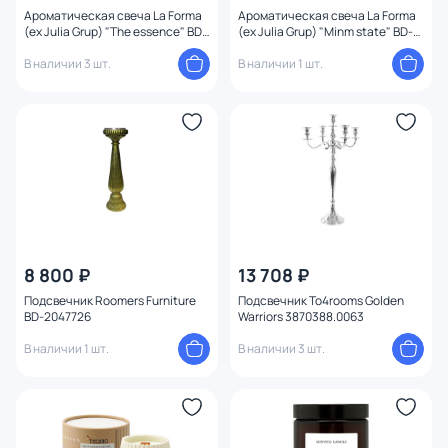
Ароматическая свеча La Forma
Ароматическая свеча La Forma
(ex Julia Grup) "The essence" BD-
(ex Julia Grup) "Minm state" BD-
1902423
1902374, эвкалипт, кедр и сосна
В наличии 3 шт.
В наличии 1 шт.
8 800 ₽
13 708 ₽
Подсвечник Roomers Furniture
Подсвечник To4rooms Golden
BD-2047726
Warriors 3870388.0063
В наличии 1 шт.
В наличии 3 шт.