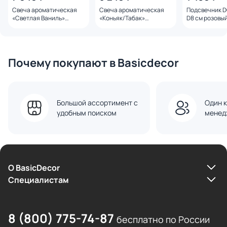
Свеча ароматическая
Свеча ароматическая
Подсвечник DO
«Светлая Ваниль»
«Коньяк/Табак»
D8 см розовы
(Blonde Vanilla) в вазе,
(Cognac/Tobacco) в
DYCAHDAIPK
Garda Decor, 185 г, BD-
стакане, Garda Decor,
3250133
450 г, BD-3250132
Почему покупают в Basicdecor
Большой ассортимент с
Один к
удобным поиском
менед
О BasicDecor
Cпециалистам
8 (800) 775-74-87
бесплатно по России