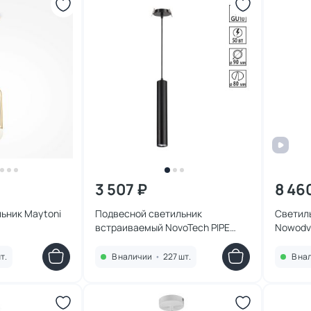
3 507 ₽
8 46
ьник Maytoni
Подвесной светильник
Светил
встраиваемый NovoTech PIPE
Nowodvo
GU10 50W 370403 SPOT
т.
В наличии
•
227 шт.
В на