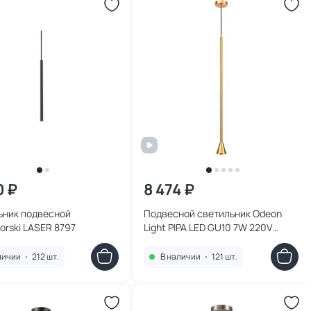
0 ₽
8 474 ₽
ьник подвесной
Подвесной светильник Odeon
rski LASER 8797
Light PIPA LED GU10 7W 220V
3884/1G
личии
•
212 шт.
В наличии
•
121 шт.