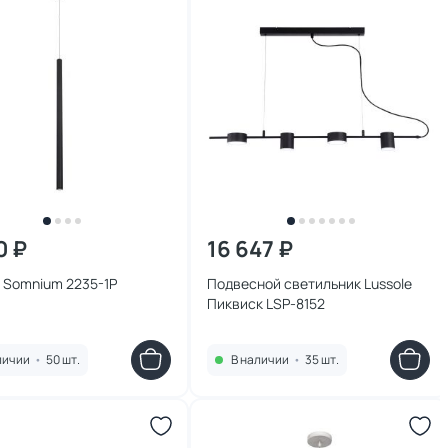
0 ₽
16 647 ₽
 Somnium 2235-1P
Подвесной светильник Lussole
Пиквиск LSP-8152
личии
•
50 шт.
В наличии
•
35 шт.