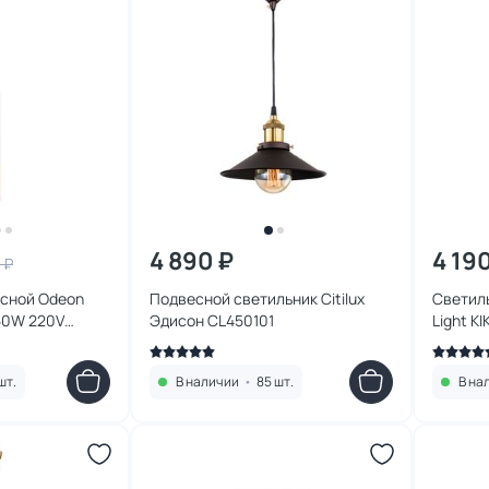
4 890 ₽
4 19
 ₽
есной Odeon
Подвесной светильник Citilux
Светил
*50W 220V
Эдисон CL450101
Light K
3872/1L
шт.
В наличии
•
85 шт.
В на