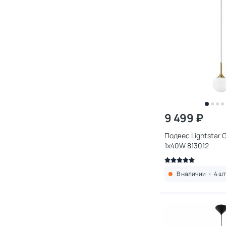
9 499 ₽
Подвес Lightstar 
1х40W 813012
В наличии
•
4 шт