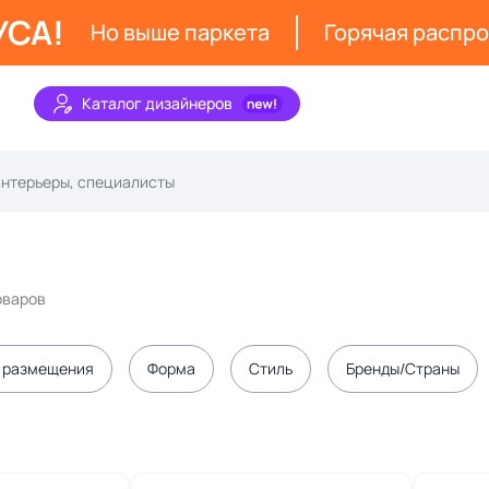
УСА!
Но выше паркета
Горячая распр
Каталог дизайнеров
товаров
 размещения
Форма
Стиль
Бренды/Страны