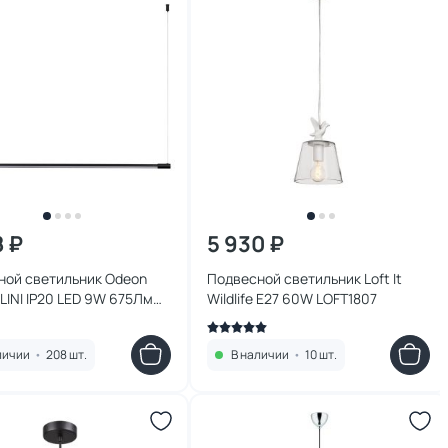
8 ₽
5 930 ₽
ной светильник Odeon
Подвесной светильник Loft It
ILLINI IP20 LED 9W 675Лм
Wildlife E27 60W LOFT1807
4335/9L
личии
•
208 шт.
В наличии
•
10 шт.