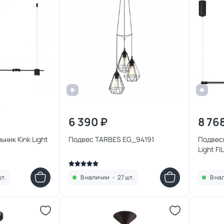
6 390 ₽
8 76
ник Kink Light
Подвес TARBES EG_94191
Подвес
Light F
3000K 
шт.
В наличии
•
27 шт.
В на