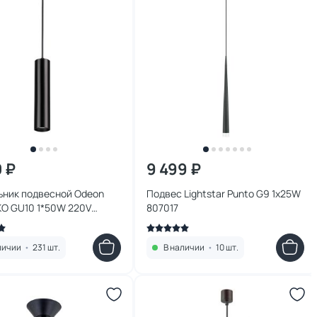
0 ₽
9 499 ₽
ьник подвесной Odeon
Подвес Lightstar Punto G9 1х25W
IKO GU10 1*50W 220V
807017
личии
•
231 шт.
В наличии
•
10 шт.