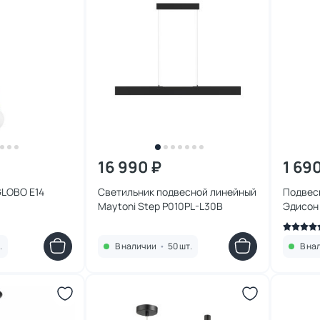
16 990 ₽
1 69
GLOBO E14
Светильник подвесной линейный
Подвесн
Maytoni Step P010PL-L30B
Эдисон
.
В наличии
•
50 шт.
В на