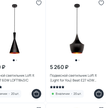
0 ₽
5 260 ₽
ой светильник Loft It
Подвесной светильник Loft It
7 60W LOFT1843/C
(Light for You) Beat E27 40W
LOFT1843/A
личии
•
20 шт.
В наличии
•
20 шт.