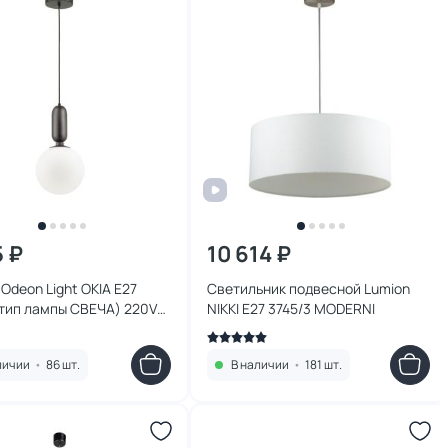
5 ₽
10 614 ₽
Odeon Light OKIA E27
Светильник подвесной Lumion
(тип лампы СВЕЧА) 220V
NIKKI E27 3745/3 MODERNI
личии
•
86 шт.
В наличии
•
181 шт.