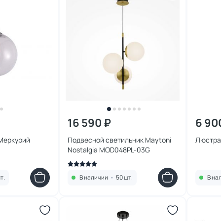
16 590 ₽
6 90
 Меркурий
Подвесной светильник Maytoni
Люстра
Nostalgia MOD048PL-03G
т.
В наличии
•
50 шт.
В на