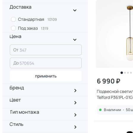
Доставка
Стандартная
10109
Под заказ
1319
Цена
От
До
применить
6 990 ₽
Бренд
Подвесной светил
Telford P361PL-01G
Цвет
В наличии
•
50 ш
Тип монтажа
Стиль