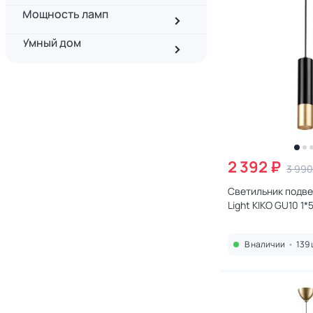
Мощность ламп
Умный дом
2 392 ₽
3 990
Светильник подв
Light KIKO GU10 1
3876/1L
В наличии
•
139 