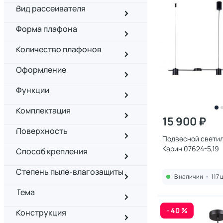
Вид рассеивателя
Форма плафона
Количество плафонов
Оформление
Функции
Комплектация
15 900 ₽
Поверхность
Подвесной светиль
Карин 07624-5,19
Способ крепления
Степень пыле-влагозащиты
В наличии
•
117 
Тема
- 40 %
Конструкция