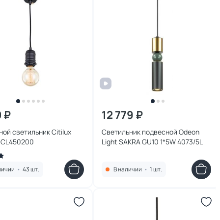
0 ₽
12 779 ₽
ой светильник Citilux
Светильник подвесной Odeon
 CL450200
Light SAKRA GU10 1*5W 4073/5L
личии
•
43 шт.
В наличии
•
1 шт.