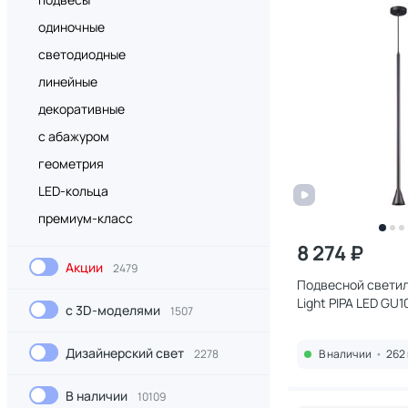
одиночные
светодиодные
линейные
декоративные
с абажуром
геометрия
LED-кольца
премиум-класс
8 274 ₽
Акции
2479
Подвесной свети
Light PIPA LED GU
с 3D-моделями
1507
3884/1B
Дизайнерский свет
2278
В наличии
•
262 
В наличии
10109