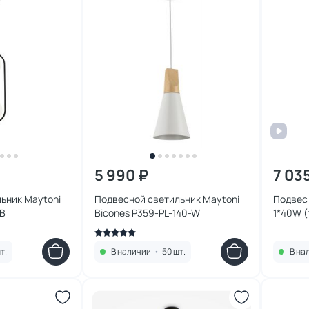
5 990 ₽
7 03
ьник Maytoni
Подвесной светильник Maytoni
Подвес 
2B
Bicones P359-PL-140-W
1*40W 
4668/1
т.
В наличии
•
50 шт.
В на