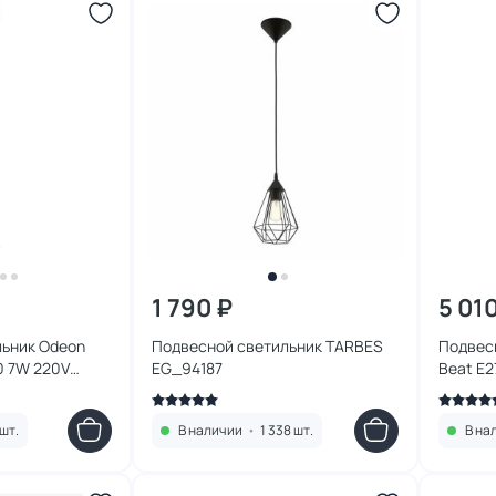
1 790 ₽
5 01
льник Odeon
Подвесной светильник TARBES
Подвесн
10 7W 220V
EG_94187
Beat E2
шт.
В наличии
•
1 338 шт.
В на