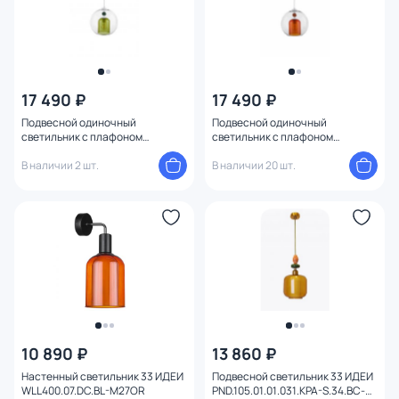
17 490 ₽
17 490 ₽
Подвесной одиночный
Подвесной одиночный
светильник с плафоном
светильник с плафоном
полушар 33 ИДЕИ
полушар 33 ИДЕИ
PND170.01.17.002.WH-M42LI
В наличии 2 шт.
PND170.01.17.002.WH-M42OR
В наличии 20 шт.
10 890 ₽
13 860 ₽
Настенный светильник 33 ИДЕИ
Подвесной светильник 33 ИДЕИ
WLL400.07.DC.BL-M27OR
PND.105.01.01.031.KPA-S.34.BC-