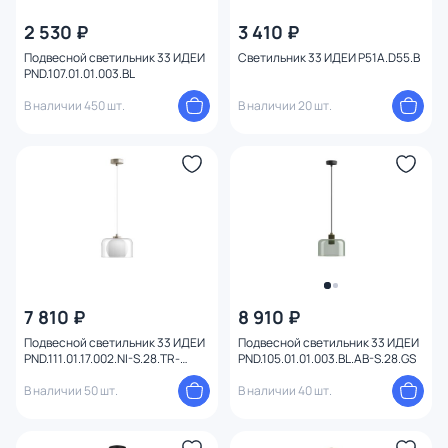
2 530 ₽
3 410 ₽
Материал
Подвесной светильник 33 ИДЕИ
Светильник 33 ИДЕИ P51A.D55.B
PND.107.01.01.003.BL
Вид лампы
В наличии 450 шт.
В наличии 20 шт.
Тип помещения
Форма
Форма плафона
Оформление
7 810 ₽
8 910 ₽
Конструкция
Подвесной светильник 33 ИДЕИ
Подвесной светильник 33 ИДЕИ
PND.111.01.17.002.NI-S.28.TR-
PND.105.01.01.003.BL.AB-S.28.GS
S.02.WH
Мощность ламп
В наличии 50 шт.
В наличии 40 шт.