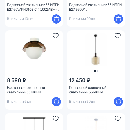
Подвесной светильник 33 ИДЕИ
Подвесной светильник 33 ИДЕИ
Е27 60W PND105.01.17.002ABM-
Е27 360W
M03AM
PND169M.05WH.3.001PA-S13AM-
В наличии 10 шт.
S13WH
В наличии 20 шт.
8 690 ₽
12 450 ₽
Настенно-потолочный
Подвесной одиночный
светильник 33 ИДЕИ
светильник 33 ИДЕИ
WLL029.000.034.101
PND143.01.01.003.BL-M03AM
В наличии 5 шт.
В наличии 30 шт.