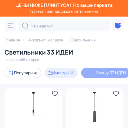
ЦЕНЫ НИЖЕ ПЛИНТУСА!
Но выше паркета
Фильтры
Горячая распродажа светильников
Бренд: 33 ИДЕИ
Категория:
Все светильники
Главная
Интернет-магазин
Светильники
Люстры
Подвесные светильники
Потолочные светил
Светильники 33 ИДЕИ
найдено 486 товаров
В наличии
275
Популярные
Фильтры
1
Бренд: 33 ИДЕИ
Доставка
Бренд
1
Цвет
Стиль