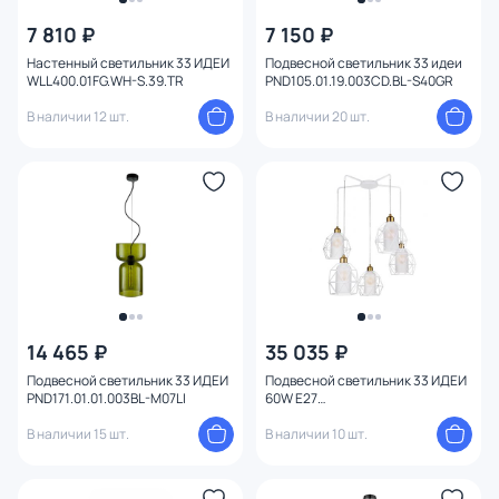
7 810 ₽
7 150 ₽
Настенный светильник 33 ИДЕИ
Подвесной светильник 33 идеи
WLL400.01FG.WH-S.39.TR
PND105.01.19.003CD.BL-S40GR
В наличии 12 шт.
В наличии 20 шт.
14 465 ₽
35 035 ₽
Подвесной светильник 33 ИДЕИ
Подвесной светильник 33 ИДЕИ
PND171.01.01.003BL-M07LI
60W E27
PND16M.05.01.001.WH.PA-M35WH
В наличии 15 шт.
В наличии 10 шт.