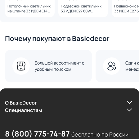
Потолочный светильник
Подвесной светильник
Подвесной св
на штанге 33 ИДЕИ Е14
33 ИДЕИ Е27 60W
33 ИДЕИ Е27 
60W CHN800L.01BL.K-
PND105.01.16FG3.001.WH-
PND170K.01CH
S32WH
M07TR
M16TR
Почему покупают в Basicdecor
Большой ассортимент с
Один к
удобным поиском
менед
О BasicDecor
Cпециалистам
8 (800) 775-74-87
бесплатно по России