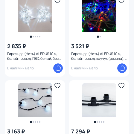
2 835 ₽
3 521 ₽
Гирлянда (Нить) ALEDUS 10 м,
Гирлянда (Нить) ALEDUS 10 м,
белый провод, ПВХ, белый, без
белый провод, каучук (резина),
мерцания S-WP-10M-W
RGB, с мерцанием S-WR-10M-
В наличии мало
M/F
В наличии мало
3 163 ₽
7 294 ₽