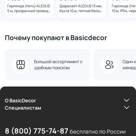
Гирлянда (Нить) ALEDUS
Дюралайт ALEDUS 13 мм,
Гирлянда (Ни
5 м, прозрачный провод,
бухта 10 м, теплый белый
10 м, IP54, че
ПВХ, теплый белый, с
D-BPC-10-WW
провод, ПВХ, 
мерцанием S-TP-5M-
белый, без ме
WW/F
BP/А-10M-W
Почему покупают в Basicdecor
Большой ассортимент с
Один к
удобным поиском
менед
О BasicDecor
Cпециалистам
8 (800) 775-74-87
бесплатно по России