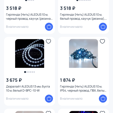
3 518 ₽
3 518 ₽
Гирлянда (Нить) ALEDUS 10 м,
Гирлянда (Нить) ALEDUS 10 м,
черный провод, каучук (резина),
белый провод, каучук (резина),
теплый белый, без мерцания S-
теплый белый, без мерцания S-
BR-10M-WW
В наличии мало
WR-10M-WW
В наличии мало
3 675 ₽
1 874 ₽
Дюралайт ALEDUS 13 мм, бухта
Гирлянда (Нить) ALEDUS 10 м,
10 м, белый D-BPC-10-W
IP54, черный провод, ПВХ, белый,
без мерцания S-BP/А-10M-W
В наличии мало
В наличии мало