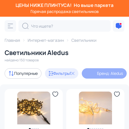
ЦЕНЫ НИЖЕ ПЛИНТУСА!
Но выше паркета
Фильтры
Горячая распродажа светильников
Бренд: Aledus
Категория:
Все светильники
Главная
Интернет-магазин
Светильники
Люстры
Подвесные светильники
Потолочные светил
Светильники Aledus
найдено 150 товаров
В наличии
143
Популярные
Фильтры
1
Бренд: Aledus
Бренд
1