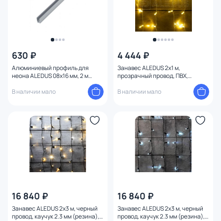
630 ₽
4 444 ₽
Алюминиевый профиль для
Занавес ALEDUS 2x1 м,
неона ALEDUS 08х16 мм, 2 м
прозрачный провод, ПВХ,
АП-08х16 мм
теплый белый, без мерцания C-
В наличии мало
TP-2x1M-WW
В наличии мало
16 840 ₽
16 840 ₽
Занавес ALEDUS 2x3 м, черный
Занавес ALEDUS 2x3 м, черный
провод, каучук 2.3 мм (резина),
провод, каучук 2.3 мм (резина),