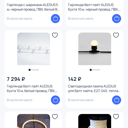
Гирлянда с шариками ALEDUS 5
Гирлянда белт лайт ALEDUS
м, черный провод, ПВХ, белый B-
бухта 10 м, черный провод, ПВХ,
BP-5M-W
шаг 20 см, Е27 BC-BP-10M-20
В наличии мало
В наличии мало
7 294 ₽
142 ₽
Гирлянда белт лайт ALEDUS
Светодиодная лампа ALEDUS
бухта 10 м, белый провод, ПВХ,
для Белт лайта, E27, G45, теплая
шаг 20 см, Е27 BC-WP-10M-20
белая BL-B-E27-G45-WW
В наличии мало
В наличии мало