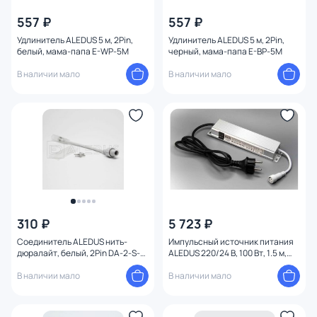
557 ₽
557 ₽
Удлинитель ALEDUS 5 м, 2Pin,
Удлинитель ALEDUS 5 м, 2Pin,
белый, мама-папа E-WP-5M
черный, мама-папа E-BP-5M
В наличии мало
В наличии мало
310 ₽
5 723 ₽
Соединитель ALEDUS нить-
Импульсный источник питания
дюралайт, белый, 2Pin DA-2-S-
ALEDUS 220/24 В, 100 Вт, 1.5 м,
DL-W
белый, с вилкой PC-24V-W-1.5M
В наличии мало
В наличии мало