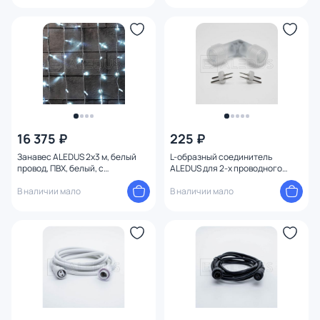
16 375 ₽
225 ₽
Занавес ALEDUS 2x3 м, белый
L-образный соединитель
провод, ПВХ, белый, с
ALEDUS для 2-х проводного
мерцанием C-WP-2x3M-W/F
дюралайта D-2W-L
В наличии мало
В наличии мало