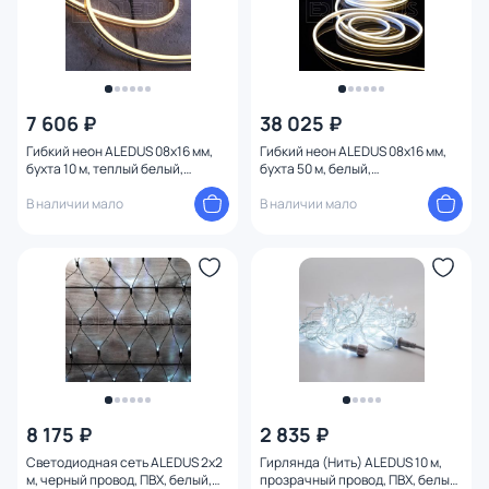
7 606 ₽
38 025 ₽
Гибкий неон ALEDUS 08х16 мм,
Гибкий неон ALEDUS 08х16 мм,
бухта 10 м, теплый белый,
бухта 50 м, белый,
односторонний FX-WP-10-WW
односторонний FX-WP-W
В наличии мало
В наличии мало
8 175 ₽
2 835 ₽
Светодиодная сеть ALEDUS 2х2
Гирлянда (Нить) ALEDUS 10 м,
м, черный провод, ПВХ, белый,
прозрачный провод, ПВХ, белый,