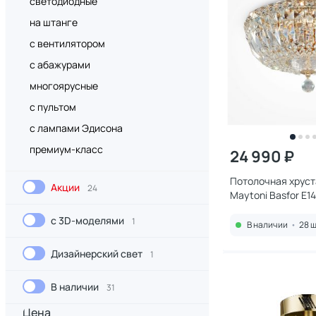
светодиодные
на штанге
с вентилятором
с абажурами
многоярусные
с пультом
с лампами Эдисона
премиум-класс
24 990 ₽
Потолочная хруст
Акции
24
Maytoni Basfor E1
CL-03-G
с 3D-моделями
1
В наличии
•
28 ш
Дизайнерский свет
1
В наличии
31
Цена