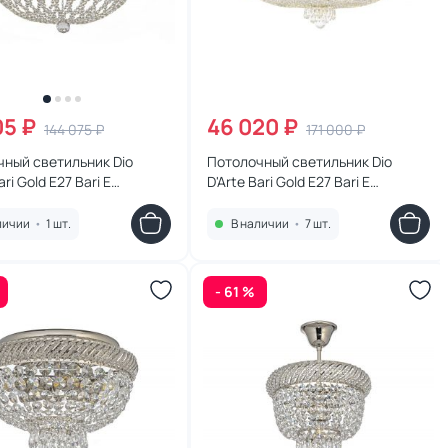
05 ₽
46 020 ₽
144 075 ₽
171 000 ₽
ный светильник Dio
Потолочный светильник Dio
ari Gold E27 Bari E
D'Arte Bari Gold E27 Bari E
99 G
1.2.80.100 G
личии
•
1 шт.
В наличии
•
7 шт.
- 61 %