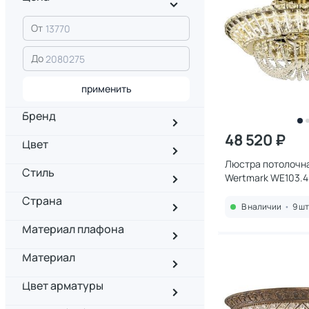
От
До
применить
Бренд
48 520 ₽
Цвет
Люстра потолочна
Стиль
Wertmark WE103.4
Страна
В наличии
•
9 шт
Материал плафона
Материал
Цвет арматуры