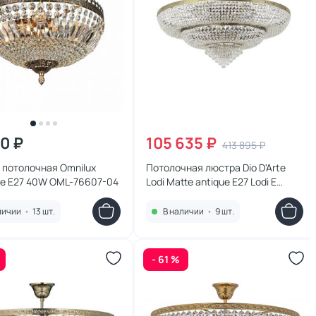
30 ₽
105 635 ₽
413 895 ₽
 потолочная Omnilux
Потолочная люстра Dio D'Arte
se E27 40W OML-76607-04
Lodi Matte antique E27 Lodi E
1.8.100.100 MA
личии
•
13 шт.
В наличии
•
9 шт.
- 61 %