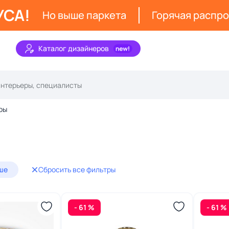
УСА!
Но выше паркета
Горячая распр
Каталог дизайнеров
ры
ше
Сбросить все фильтры
- 61 %
- 61 %