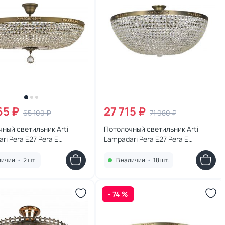
65 ₽
27 715 ₽
65 100 ₽
71 980 ₽
ный светильник Arti
Потолочный светильник Arti
ri Pera E27 Pera E
Lampadari Pera E27 Pera E
2.100 MA
1.3.60.100 MA
личии
•
2 шт.
В наличии
•
18 шт.
- 74 %