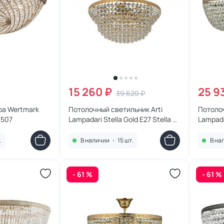
15 260 ₽
25 9
39 620 ₽
ра Wertmark
Потолочный светильник Arti
Потолоч
.507
Lampadari Stella Gold E27 Stella E
Lampada
1.3.30.505 G
Castella
.
В наличии
•
15 шт.
В на
- 61 %
- 61 %