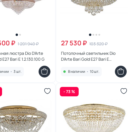
500 ₽
27 530 ₽
1 201 940 ₽
103 320 ₽
ная люстра Dio D'Arte
Потолочный светильник Dio
d E27 Bari E 1.2.130.100 G
D'Arte Bari Gold E27 Bari E
1.2.45.100 G
личии
•
3 шт.
В наличии
•
10 шт.
- 73 %