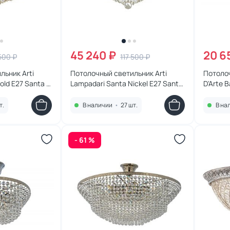
45 240 ₽
20 6
 500 ₽
117 500 ₽
льник Arti
Потолочный светильник Arti
Потолоч
old E27 Santa E
Lampadari Santa Nickel E27 Santa
D'Arte B
E 1.2.60.600 N
1.2.35.1
т.
В наличии
•
27 шт.
В на
- 61 %