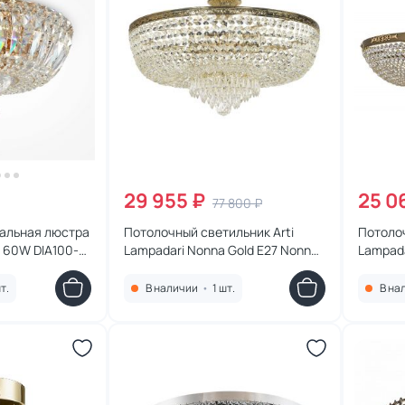
29 955 ₽
25 0
77 800 ₽
альная люстра
Потолочный светильник Arti
Потолоч
4 60W DIA100-
Lampadari Nonna Gold E27 Nonna
Lampada
E 1.3.50.503 G
1.3.60.
т.
В наличии
•
1 шт.
В на