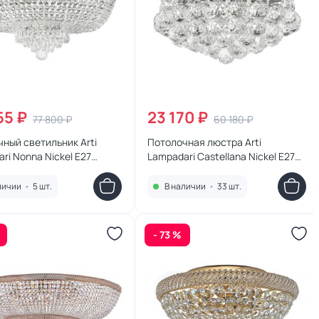
55 ₽
23 170 ₽
77 800 ₽
60 180 ₽
ный светильник Arti
Потолочная люстра Arti
ri Nonna Nickel E27
Lampadari Castellana Nickel E27
 1.3.50.503 N
Castellana E 1.3.30.501 N
личии
•
5 шт.
В наличии
•
33 шт.
- 73 %