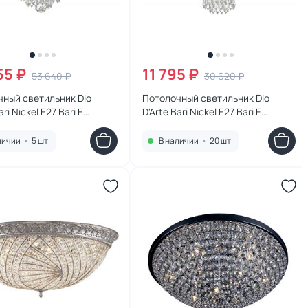
55 ₽
11 795 ₽
53 640 ₽
30 620 ₽
ный светильник Dio
Потолочный светильник Dio
ari Nickel E27 Bari E
D'Arte Bari Nickel E27 Bari E
00 N
1.3.25.199 N
личии
•
5 шт.
В наличии
•
20 шт.