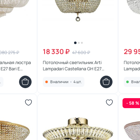
18 330 ₽
29 9
080 275 ₽
47 600 ₽
альная люстра
Потолочный светильник Arti
Потолоч
 E27 Bari E
Lampadari Castellana GH E27
Lampada
о, Ø 150 см
Castellana E 1.3.40.501 GH
Nonna E
.
В наличии
•
4 шт.
В на
- 58 %