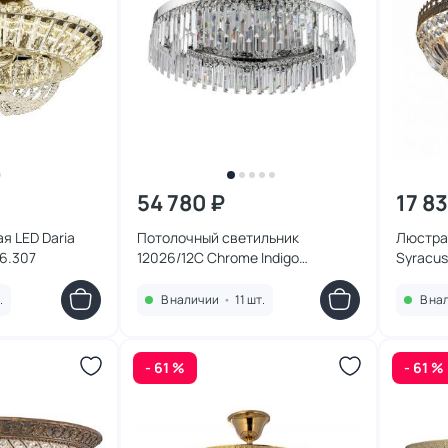
54 780 ₽
17 8
я LED Daria
Потолочный светильник
Люстра
6.307
12026/12C Chrome Indigo
Syracu
V000360
.
В наличии
•
11 шт.
В на
- 61 %
- 61 %