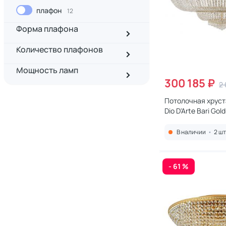
плафон
12
Форма плафона
Количество плафонов
Мощность ламп
300 185 ₽
2 
Потолочная хруст
Dio D'Arte Bari Gold
1.2.150.100 G золот
В наличии
•
2 шт
- 61 %