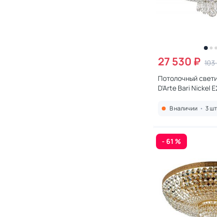
27 530 ₽
103
Потолочный свети
D'Arte Bari Nickel E
1.2.45.100 N
В наличии
•
3 шт
- 61 %