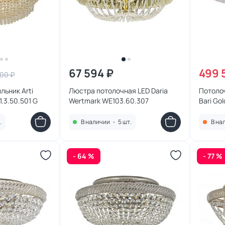
67 594 ₽
499 
100 ₽
ик Arti
Люстра потолочная LED Daria
Потолоч
1.3.50.501 G
Wertmark WE103.60.307
Bari Gol
.
В наличии
•
5 шт.
В на
- 64 %
- 77 %