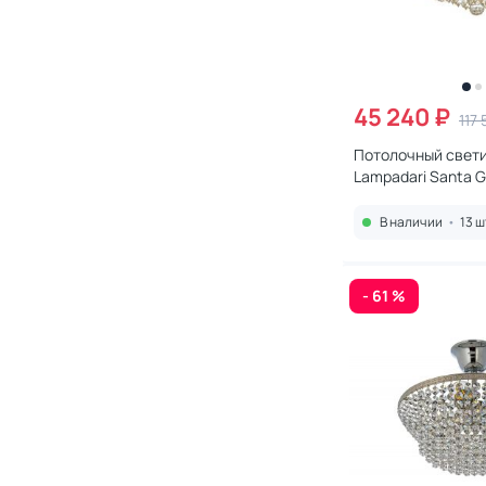
45 240 ₽
117
Потолочный свети
Lampadari Santa G
1.2.60.600 G
В наличии
•
13 ш
- 61 %