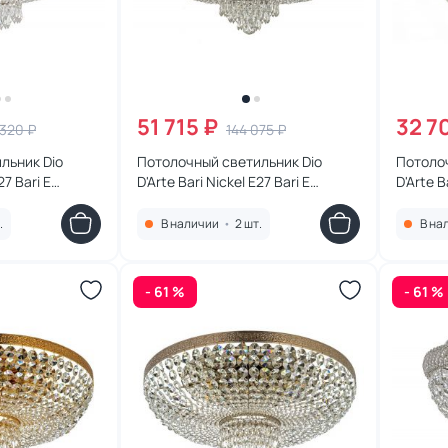
51 715 ₽
32 7
 320 ₽
144 075 ₽
льник Dio
Потолочный светильник Dio
Потолоч
27 Bari E
D'Arte Bari Nickel E27 Bari E
D'Arte B
1.2.60.100 N
1.2.60.1
.
В наличии
•
2 шт.
В на
- 61 %
- 61 %