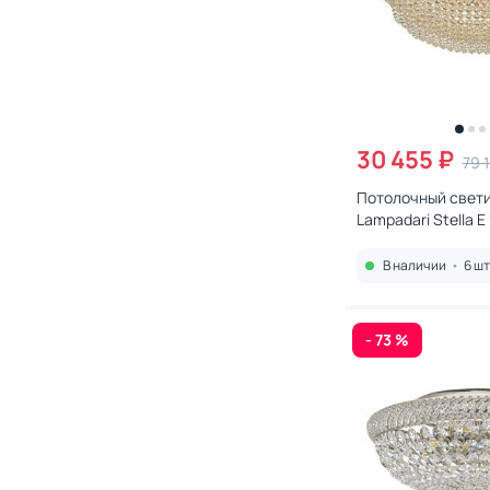
30 455 ₽
79 
Потолочный светильн
Lampadari Stella E 
В наличии
•
6 шт
- 73 %