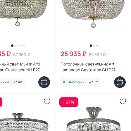
35 ₽
25 935 ₽
67 360 ₽
67 360 ₽
ный светильник Arti
Потолочный светильник Arti
ri Castellana NH E27
Lampadari Castellana GH E27
na E 1.3.50.501 NH
Castellana E 1.3.50.501 GH
личии
•
43 шт.
В наличии
•
47 шт.
- 61 %