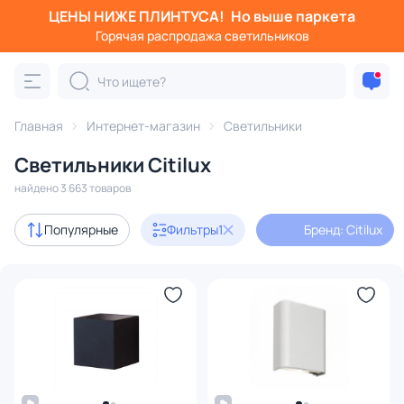
ЦЕНЫ НИЖЕ ПЛИНТУСА!
Но выше паркета
Фильтры
Горячая распродажа светильников
Бренд: Citilux
Категория:
Все светильники
Главная
Интернет-магазин
Светильники
Люстры
Подвесные светильники
Потолочные светил
Светильники Citilux
найдено 3 663 товаров
В наличии
1459
Популярные
Фильтры
1
Бренд: Citilux
Бренд
1
Серия
Цвет
Стиль