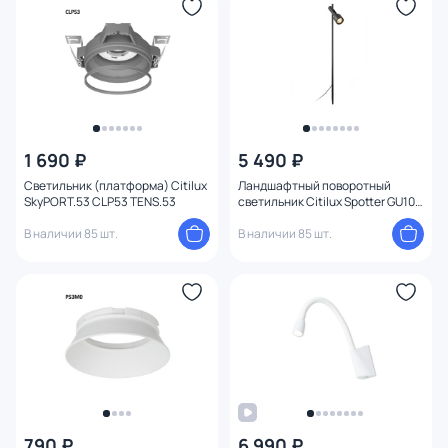
Конструкция
Мощность ламп
Умный дом
1 690 ₽
5 490 ₽
Светильник (платформа) Citilux
Ландшафтный поворотный
SkyPORT.53 CLP53 TENS.53
светильник Citilux Spotter GU10
50W IP65 CLU11B1 черный
В наличии 85 шт.
В наличии 85 шт.
790 ₽
6 990 ₽