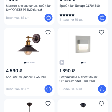
Манжет для светильника Citilux
Бра Citilux Декарт CL704340
SkyPORT.53 P53M0 белый
В наличии 85 шт.
В наличии 85 шт.
4 590 ₽
1 390 ₽
Бра Citilux Эдисон CL450301
Встраиваемый светильник
Citilux Скалли CLD006K0
В наличии 85 шт.
В наличии 85 шт.