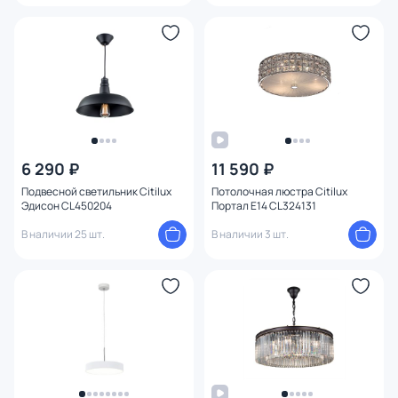
6 290 ₽
11 590 ₽
Подвесной светильник Citilux
Потолочная люстра Citilux
Эдисон CL450204
Портал E14 CL324131
В наличии 25 шт.
В наличии 3 шт.