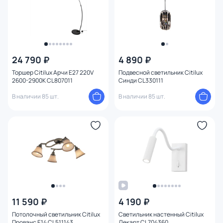
24 790 ₽
4 890 ₽
Торшер Citilux Арчи E27 220V
Подвесной светильник Citilux
2600-2900K CL807011
Синди CL330111
В наличии 85 шт.
В наличии 85 шт.
11 590 ₽
4 190 ₽
Потолочный светильник Citilux
Светильник настенный Citilux
Прованс E14 CL511143
Декарт CL704360