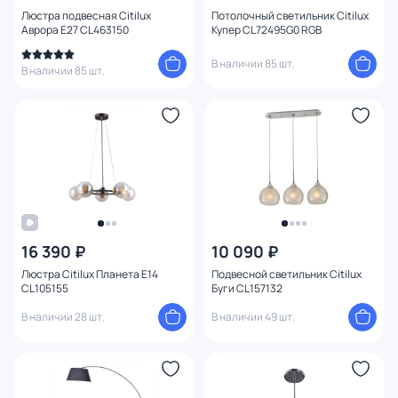
Люстра подвесная Citilux
Потолочный светильник Citilux
Аврора E27 CL463150
Купер CL72495G0 RGB
В наличии 85 шт.
В наличии 85 шт.
16 390 ₽
10 090 ₽
Люстра Citilux Планета E14
Подвесной светильник Citilux
CL105155
Буги CL157132
В наличии 28 шт.
В наличии 49 шт.