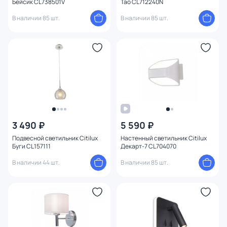
Бейсик CL738501V
Тао CL712240N
В наличии 85 шт.
В наличии 85 шт.
3 490 ₽
5 590 ₽
Подвесной светильник Citilux
Настенный светильник Citilux
Буги CL157111
Декарт-7 CL704070
В наличии 44 шт.
В наличии 85 шт.