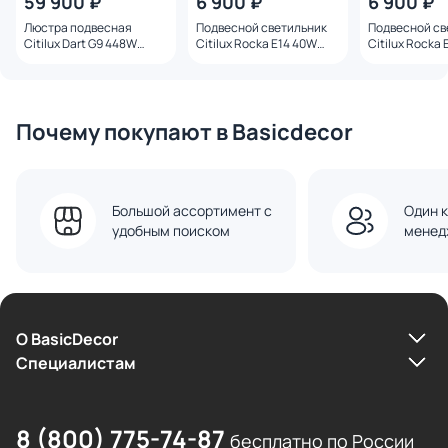
59 900 ₽
6 900 ₽
6 900 ₽
Люстра подвесная
Подвесной светильник
Подвесной св
Citilux Dart G9 448W
Citilux Rocka Е14 40W
Citilux Rocka
CL231251 хром
CL247081 дымчатый
CL247082 ян
Почему покупают в Basicdecor
Большой ассортимент с
Один к
удобным поиском
менед
О BasicDecor
Cпециалистам
8 (800) 775-74-87
бесплатно по России