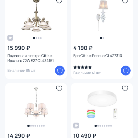
15 990 ₽
4 190 ₽
Подвесная люстра Citilux
Бра Citilux Ровена CL427310
Идальго 72W E27 CL434151
В наличии 85 шт.
В наличии 41 шт.
14 290 ₽
10 490 ₽