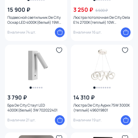
15 900 ₽
3 250 ₽
6 500 ₽
Подвесной светильник De City
Люстра потолочная De City Dela
Оскар LED 4000К(белый) 19W
E14 2700К(теплый) 10W
510015704
635014703
В наличии 74 шт.
В наличии 16 шт.
3 790 ₽
14 310 ₽
Бра De City Стаут LED
Люстра De City Аурих 75W 3000К
4000К(белый) 3W 702022401
(теплый) 496019801
В наличии 21 шт.
В наличии 19 шт.