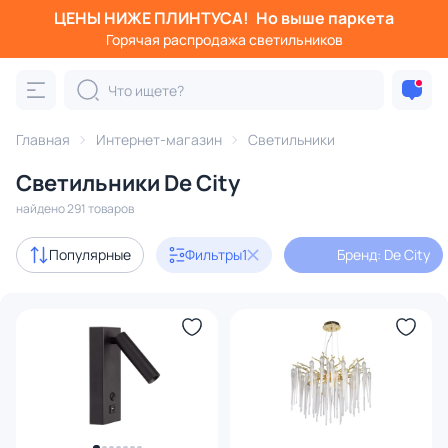
ЦЕНЫ НИЖЕ ПЛИНТУСА!
Но выше паркета
Фильтры
Горячая распродажа светильников
Бренд: De City
Категория:
Все светильники
Главная
Интернет-магазин
Светильники
Люстры
Подвесные светильники
Потолочные светил
Светильники De City
найдено 291 товаров
Акции
48
Популярные
Фильтры
1
Бренд: De City
В наличии
132
Бренд
1
Серия
Цвет