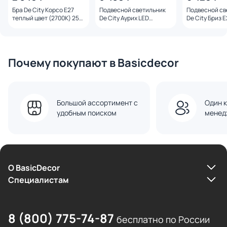
Бра De City Корсо E27
Подвесной светильник
Подвесной св
теплый цвет (2700К) 25W
De City Аурих LED
De City Бриз E
801022301
4000К(белый) 46W
2700К(теплый
108010601
111017601
Почему покупают в Basicdecor
Большой ассортимент с
Один к
удобным поиском
менед
О BasicDecor
Cпециалистам
8 (800) 775-74-87
бесплатно по России