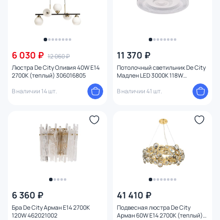
6 030 ₽
11 370 ₽
12 060 ₽
Люстра De City Оливия 40W E14
Потолочный светильник De City
2700К (теплый) 306016805
Мадлен LED 3000К 118W
424016701
В наличии 14 шт.
В наличии 41 шт.
6 360 ₽
41 410 ₽
Бра De City Арман E14 2700К
Подвесная люстра De City
120W 462021002
Арман 60W E14 2700К (теплый)