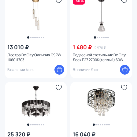
- 50 %
Конструкция
Мощность ламп
13 010 ₽
1 480 ₽
2 970 ₽
Люстра De City Олимпия G9 7W
Подвесной светильник De City
106011703
Лоск E27 2700К(теплый) 60W
107010301
В наличии 4 шт.
В наличии 9 шт.
25 320 ₽
16 040 ₽