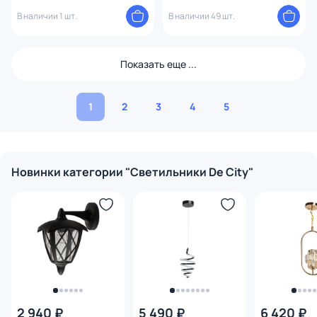
462011308
В наличии 1 шт.
В наличии 49 шт.
Показать еще ...
1
2
3
4
5
Новинки категории "Светильники De City"
2 940 ₽
5 490 ₽
6 420 ₽