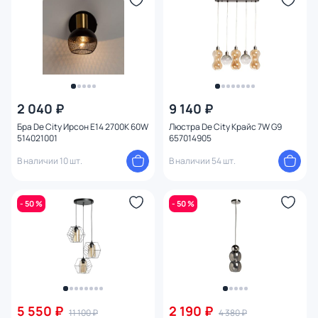
2 040 ₽
9 140 ₽
Бра De City Ирсон E14 2700К 60W
Люстра De City Крайс 7W G9
514021001
657014905
В наличии 10 шт.
В наличии 54 шт.
- 50 %
- 50 %
5 550 ₽
2 190 ₽
11 100 ₽
4 380 ₽