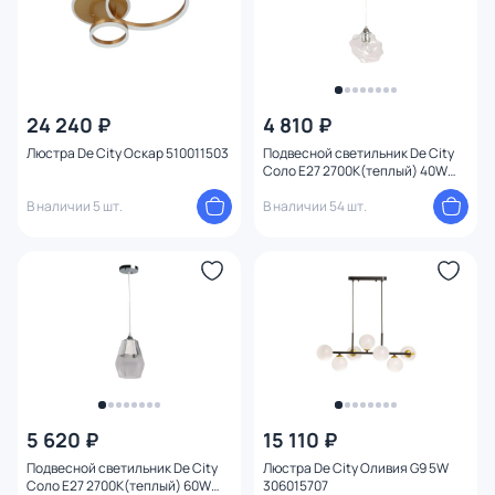
24 240 ₽
4 810 ₽
Люстра De City Оскар 510011503
Подвесной светильник De City
Соло E27 2700К(теплый) 40W
112011501
В наличии 5 шт.
В наличии 54 шт.
5 620 ₽
15 110 ₽
Подвесной светильник De City
Люстра De City Оливия G9 5W
Соло E27 2700К(теплый) 60W
306015707