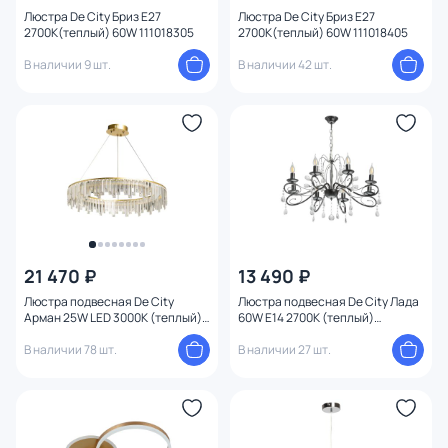
Люстра De City Бриз E27
Люстра De City Бриз E27
2700К(теплый) 60W 111018305
2700К(теплый) 60W 111018405
В наличии 9 шт.
В наличии 42 шт.
21 470 ₽
13 490 ₽
Люстра подвесная De City
Люстра подвесная De City Лада
Арман 25W LED 3000К (теплый)
60W E14 2700К (теплый)
462011201
442010708
В наличии 78 шт.
В наличии 27 шт.