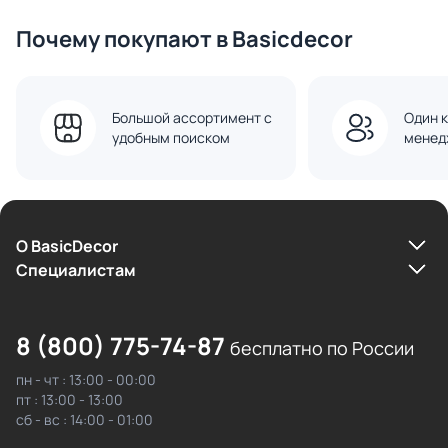
Почему покупают в Basicdecor
Большой ассортимент с
Один к
удобным поиском
менед
О BasicDecor
Cпециалистам
8 (800) 775-74-87
бесплатно по России
пн - чт : 13:00 - 00:00
пт : 13:00 - 13:00
сб - вс : 14:00 - 01:00