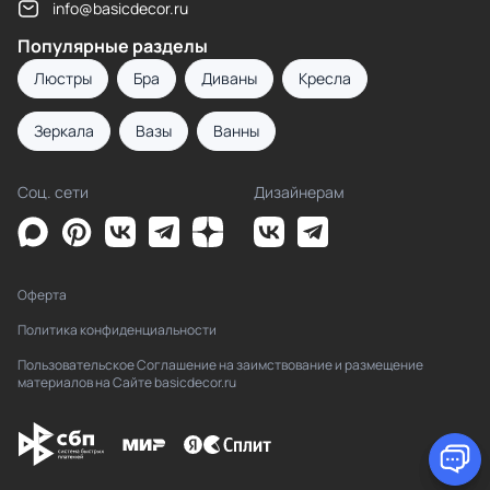
info@basicdecor.ru
Популярные разделы
Люстры
Бра
Диваны
Кресла
Зеркала
Вазы
Ванны
Соц. сети
Дизайнерам
Оферта
Политика конфиденциальности
Пользовательское Соглашение на заимствование и размещение
материалов на Сайте basicdecor.ru