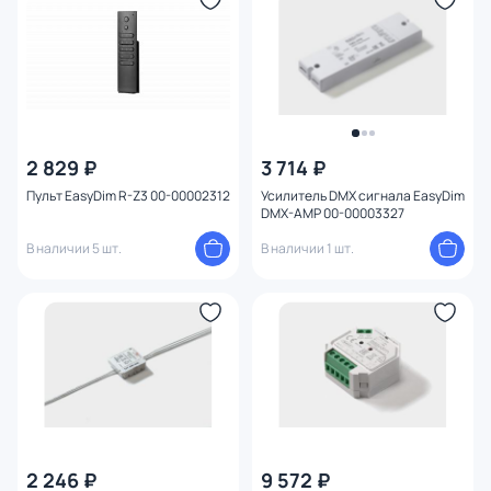
2 829 ₽
3 714 ₽
Пульт EasyDim R-Z3 00-00002312
Усилитель DMX сигнала EasyDim
DMX-AMP 00-00003327
В наличии 5 шт.
В наличии 1 шт.
2 246 ₽
9 572 ₽