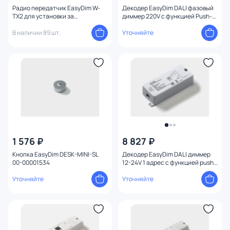
Радио передатчик EasyDim W-
Декодер EasyDim DALI фазовый
TX2 для установки за
диммер 220V с функцией Push-
выключателями других
dim 00-00015610
производителей на 2 зоны 00-
В наличии 89 шт.
Уточняйте
00003442
1 576 ₽
8 827 ₽
Кнопка EasyDim DESK-MINI-SL
Декодер EasyDim DALI диммер
00-00001534
12-24V 1 адрес с функцией push-
dim 00-00019607
Уточняйте
Уточняйте