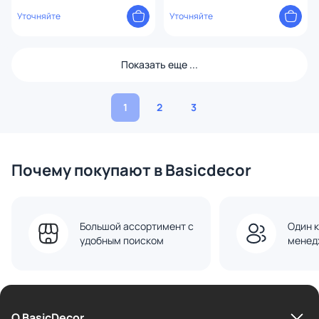
валкодером на 1 зону 00-
Уточняйте
00001508 белая
Уточняйте
Показать еще ...
1
2
3
Почему покупают в Basicdecor
Большой ассортимент с
Один к
удобным поиском
менед
О BasicDecor