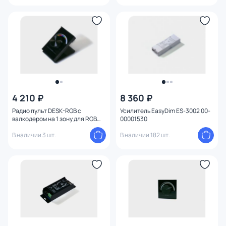
4 210 ₽
8 360 ₽
Радио пульт DESK-RGB с
Усилитель EasyDim ES-3002 00-
валкодером на 1 зону для RGB
00001530
ленты 00-00001516
В наличии 3 шт.
В наличии 182 шт.