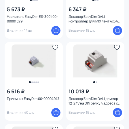
5 673 ₽
6 347 ₽
Усилитель EasyDim ES-3001 00-
Декодер EasyDim DALI
00001529
контроллер для MIX лент 4х5А
00-00004049
В наличии 14 шт.
В наличии 18 шт.
6 616 ₽
10 018 ₽
Приемник EasyDim 00-00004947
Декодер EasyDim DALI диммер
12-24V на DIN рейку 4 адреса с
функцией push-dim 00-00019609
В наличии 40 шт.
В наличии 15 шт.