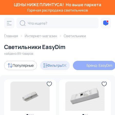
ЦЕНЫ НИЖЕ ПЛИНТУСА!
Но выше паркета
Фильтры
Горячая распродажа светильников
Бренд: EasyDim
Категория:
Все светильники
Главная
Интернет-магазин
Светильники
Люстры
Подвесные светильники
Потолочные светил
Светильники EasyDim
найдено 89 товаров
В наличии
29
Популярные
Фильтры
1
Бренд: EasyDim
Бренд
1
Серия
Цвет