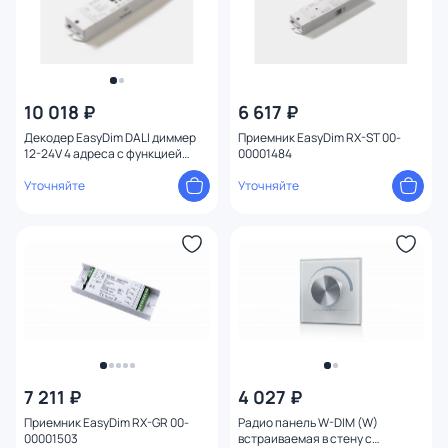
10 018 ₽
6 617 ₽
Декодер EasyDim DALI диммер
Приемник EasyDim RX-ST 00-
12-24V 4 адреса с функцией
00001484
push-dim 00-00019608
Уточняйте
Уточняйте
7 211 ₽
4 027 ₽
Приемник EasyDim RX-GR 00-
Радио панель W-DIM (W)
00001503
встраиваемая в стену с