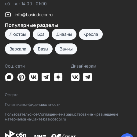
сб - вс : 14:00 - 01:00
info@basicdecor.ru
Популярные разделы
Люстры
Бра
Диваны
Кресла
Зеркала
Вазы
Ванны
Соц. сети
Дизайнерам
Оферта
Политика конфиденциальности
Пользовательское Соглашение на заимствование и размещение
материалов на Сайте basicdecor.ru