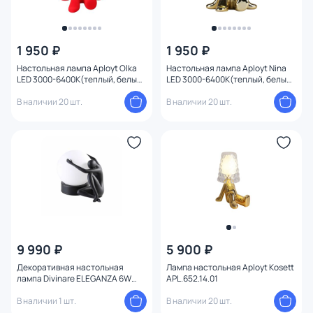
1 950 ₽
1 950 ₽
Настольная лампа Aployt Olka
Настольная лампа Aployt Nina
LED 3000-6400К(теплый, белый,
LED 3000-6400К(теплый, белый,
холодный) 2W APL.677.24.01
холодный) 2W APL.674.04.01
В наличии 20 шт.
В наличии 20 шт.
9 990 ₽
5 900 ₽
Декоративная настольная
Лампа настольная Aployt Kosett
лампа Divinare ELEGANZA 6W
APL.652.14.01
3000К LED 1042/06 TL-6
В наличии 1 шт.
В наличии 20 шт.