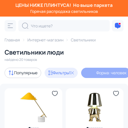
ЦЕНЫ НИЖЕ ПЛИНТУСА!
Но выше паркета
Фильтры
Горячая распродажа светильников
Форма: человек
Категория:
Все светильники
Главная
Интернет-магазин
Светильники
Люстры
Подвесные светильники
Потолочные светил
Светильники люди
найдено 20 товаров
В наличии
20
Популярные
Фильтры
1
Форма: человек
Бренд
Цвет
Стиль
Страна