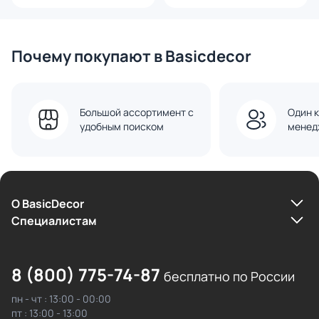
Почему покупают в Basicdecor
Большой ассортимент с
Один к
удобным поиском
менед
О BasicDecor
Cпециалистам
8 (800) 775-74-87
бесплатно по России
пн - чт : 13:00 - 00:00
пт : 13:00 - 13:00