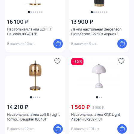
16 100 ₽
13 900 ₽
Настольная лампа LOFT IT
Лампа настольная Bergenson
Dauphin 10040T/B
Bjorn Stone E27 5Вт черная/
золотистая, BD-3103541
В наличии 10 шт.
В наличии 9 шт.
- 60 %
14 210 ₽
1 560 ₽
3 900 ₽
Настольная лампа Loft It (Light
Настольная лампа KINK Light
for You) Dauphin 10040T
Аврели 07202-T,01
В наличии 12 шт.
В наличии 101 шт.