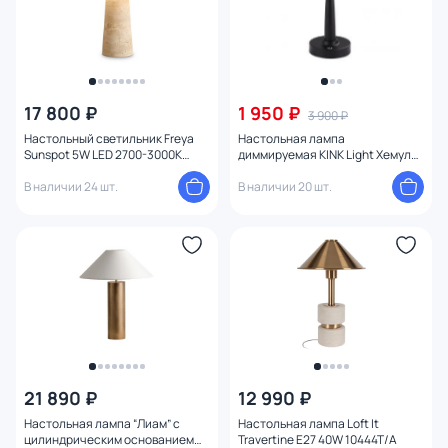
17 800 ₽
1 950 ₽
3 900 ₽
Настольный светильник Freya
Настольная лампа
Sunspot 5W LED 2700-3000K
диммируемая KINK Light Хемуль
FR5482TL-L7B
черный 07064-C,19
В наличии 24 шт.
В наличии 20 шт.
21 890 ₽
12 990 ₽
Настольная лампа “Лиам” с
Настольная лампа Loft It
цилиндрическим основанием
Travertine E27 40W 10444T/A