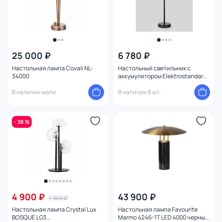
25 000 ₽
6 780 ₽
Настольная лампа Covali NL-
Настольный светильник с
34000
аккумулятором Elektrostandard
Mistery черный IP44 TL70210
В наличии мало
В наличии 8 шт.
- 38 %
4 900 ₽
43 900 ₽
7 900 ₽
Настольная лампа Crystal Lux
Настольная лампа Favourite
BOSQUE LG3
Marmo 4246-1T LED 4000 черный,