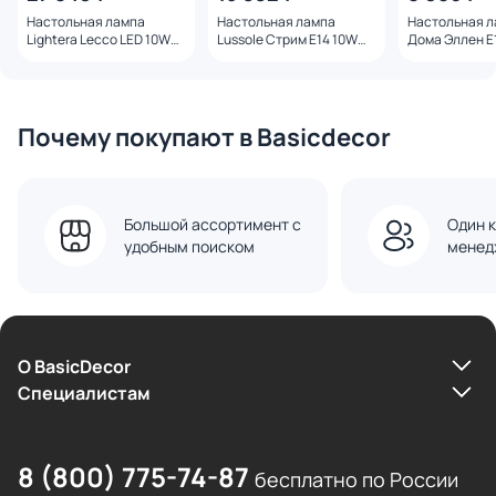
Настольная лампа
Настольная лампа
Настольная л
Lightera Lecco LED 10W
Lussole Стрим E14 10W
Дома Эллен E
3000К LE425T-30CG
SY5105
BD-3241416
латунь
Почему покупают в Basicdecor
Большой ассортимент с
Один к
удобным поиском
менед
О BasicDecor
Cпециалистам
8 (800) 775-74-87
бесплатно по России