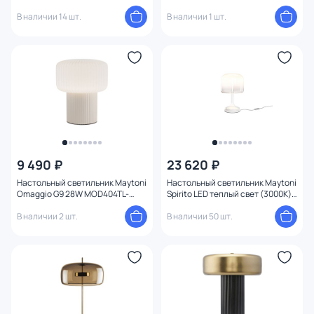
Лувр Дома E27 40W BD-3168714
В наличии 14 шт.
В наличии 1 шт.
9 490 ₽
23 620 ₽
Настольный светильник Maytoni
Настольный светильник Maytoni
Omaggio G9 28W MOD404TL-
Spirito LED теплый свет (3000К)
01BG
13W MOD286TL-L8W3K
В наличии 2 шт.
В наличии 50 шт.