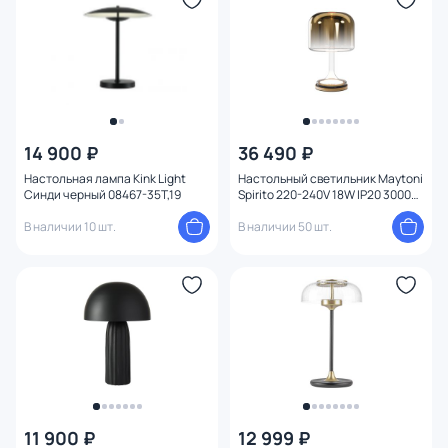
14 900 ₽
36 490 ₽
Настольная лампа Kink Light
Настольный светильник Maytoni
Синди черный 08467-35T,19
Spirito 220-240V 18W IP20 3000K
MOD286TL-L18G3K
В наличии 10 шт.
В наличии 50 шт.
11 900 ₽
12 999 ₽