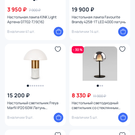
3 950 ₽
19 900 ₽
7 900 ₽
Настольная лампа KINK Light
Настольная лампа Favourite
Артена 07702-T,19(16)
Brandy 4258-1T LED 4000 латунь
В наличии 41 шт.
В наличии 14 шт.
- 30 %
15 200 ₽
8 330 ₽
11 900 ₽
Настольный светильник Freya
Настольный светодиодный
Marfil IP20 60W Латунь
светильник со стеклянным
FR5285TL-01BS
плафоном 90326/1 черный
В наличии 9 шт.
В наличии 5 шт.