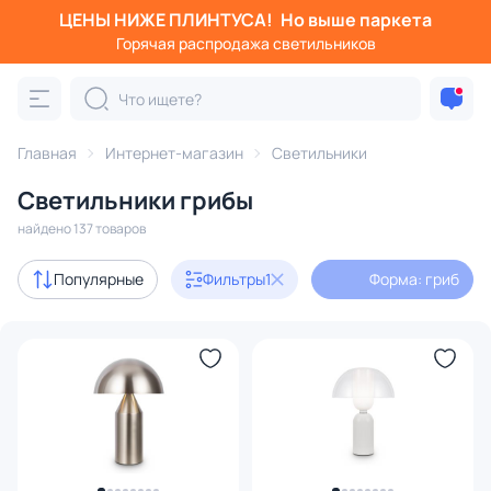
ЦЕНЫ НИЖЕ ПЛИНТУСА!
Но выше паркета
Фильтры
Горячая распродажа светильников
Форма: гриб
Категория:
Все светильники
Главная
Интернет-магазин
Светильники
Люстры
Подвесные светильники
Потолочные светил
Светильники грибы
найдено 137 товаров
Акции
13
Популярные
Фильтры
1
Форма: гриб
с 3D-моделями
22
В наличии
103
Доставка
Бренд