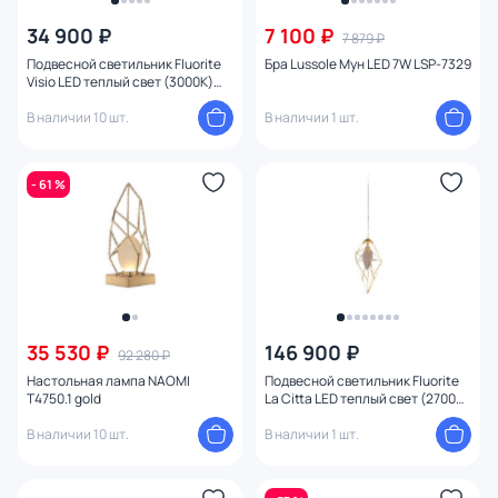
34 900 ₽
7 100 ₽
7 879 ₽
Цвет
Подвесной светильник Fluorite
Бра Lussole Мун LED 7W LSP-7329
Visio LED теплый свет (3000K)
Стиль
FL1162-1P2 латунь
В наличии 10 шт.
В наличии 1 шт.
Страна
- 61 %
Материал
Вид лампы
Тип помещения
35 530 ₽
146 900 ₽
92 280 ₽
Форма
1
Настольная лампа NAOMI
Подвесной светильник Fluorite
T4750.1 gold
La Citta LED теплый свет (2700K)
FL1101-1P1 золото
Оформление
В наличии 10 шт.
В наличии 1 шт.
Мощность ламп