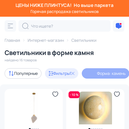
ЦЕНЫ НИЖЕ ПЛИНТУСА!
Но выше паркета
Фильтры
Горячая распродажа светильников
Форма: камень
Категория:
Все светильники
Главная
Интернет-магазин
Светильники
Люстры
Подвесные светильники
Потолочные светил
Светильники в форме камня
найдено 16 товаров
Акции
4
Популярные
Фильтры
1
Форма: камень
с 3D-моделями
1
- 10 %
В наличии
13
Доставка
Бренд