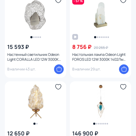
- 57 %
15 593 ₽
8 756 ₽
20 265 ₽
Настенный светильник Odeon
Настольная лампа Odeon Light
Light CORALLA LED 12W 3000K
FOROS LED 12W 3000K 1402Лм
5460/12WL L-VISION
5437/12TL
В наличии 43 шт.
В наличии 29 шт.
12 650 ₽
146 900 ₽