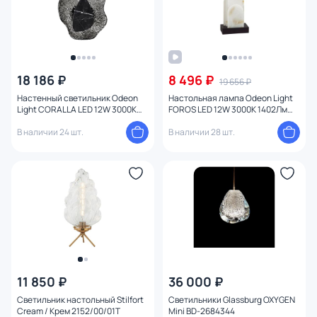
18 186 ₽
8 496 ₽
19 656 ₽
Настенный светильник Odeon
Настольная лампа Odeon Light
Light CORALLA LED 12W 3000K
FOROS LED 12W 3000K 1402Лм
5461/12WL L-VISION
5438/12TL
В наличии 24 шт.
В наличии 28 шт.
11 850 ₽
36 000 ₽
Светильник настольный Stilfort
Светильники Glassburg OXYGEN
Cream / Крем 2152/00/01T
Mini BD-2684344