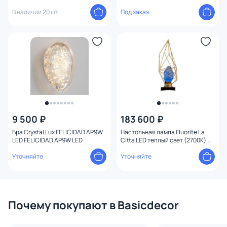
В наличии 20 шт.
Под заказ
9 500 ₽
183 600 ₽
Бра Crystal Lux FELICIDAD AP9W
Настольная лампа Fluorite La
LED FELICIDAD AP9W LED
Citta LED теплый свет (2700K)
FL1101-1T2 золото
Уточняйте
Уточняйте
Почему покупают в Basicdecor