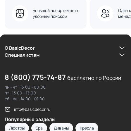
Большой ассортимент с
Один к
удобным поиском
менед
О BasicDecor
Cпециалистам
8 (800) 775-74-87
бесплатно по России
пн - чт : 13:00 - 00:00
пт : 13:00 - 13:00
сб - вс : 14:00 - 01:00
info@basicdecor.ru
Популярные разделы
Люстры
Бра
Диваны
Кресла