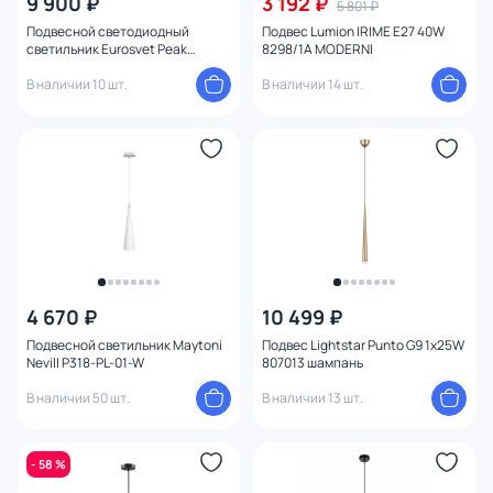
9 900 ₽
3 192 ₽
5 801 ₽
Подвесной светодиодный
Подвес Lumion IRIME E27 40W
светильник Eurosvet Peak
8298/1A MODERNI
604052 LED бежевый
В наличии 10 шт.
В наличии 14 шт.
4 670 ₽
10 499 ₽
Подвесной светильник Maytoni
Подвес Lightstar Punto G9 1х25W
Nevill P318-PL-01-W
807013 шампань
В наличии 50 шт.
В наличии 13 шт.
- 58 %