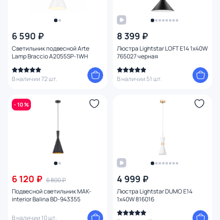
6 590 ₽
8 399 ₽
Светильник подвесной Arte
Люстра Lightstar LOFT E14 1х40W
Lamp Braccio A2055SP-1WH
765027 черная
В наличии 72 шт.
В наличии 51 шт.
- 10 %
6 120 ₽
4 999 ₽
6 800 ₽
Подвесной светильник MAK-
Люстра Lightstar DUMO E14
interior Balina BD-943355
1х40W 816016
В наличии 10 шт.