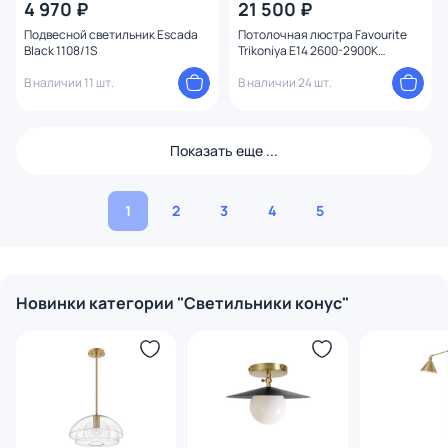
4 970 ₽
21 500 ₽
Подвесной светильник Escada
Потолочная люстра Favourite
Black 1108/1S
Trikoniya E14 2600-2900К
(теплый) 40W 3089-6P
В наличии 11 шт.
В наличии 24 шт.
Показать еще ...
1
2
3
4
5
Новинки категории "Светильники конус"