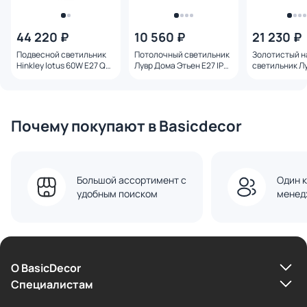
44 220 ₽
10 560 ₽
21 230 ₽
Подвесной светильник
Потолочный светильник
Золотистый 
Hinkley lotus 60W E27 QN-
Лувр Дома Этьен E27 IP20
светильник Л
LOTUS-P-HBR
40W BD-3241502
Джордан E27 
BD-3241490
Почему покупают в Basicdecor
Большой ассортимент с
Один к
удобным поиском
менед
О BasicDecor
Cпециалистам