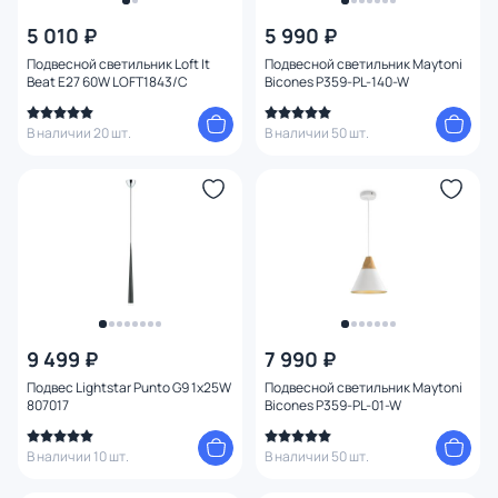
5 010 ₽
5 990 ₽
Цвет
Подвесной светильник Loft It
Подвесной светильник Maytoni
Beat E27 60W LOFT1843/C
Bicones P359-PL-140-W
Стиль
В наличии 20 шт.
В наличии 50 шт.
Страна
Материал
Вид лампы
Тип помещения
9 499 ₽
7 990 ₽
Форма
Подвес Lightstar Punto G9 1х25W
Подвесной светильник Maytoni
807017
Bicones P359-PL-01-W
Форма плафона
1
В наличии 10 шт.
В наличии 50 шт.
Оформление