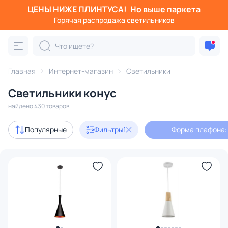
ЦЕНЫ НИЖЕ ПЛИНТУСА!
Но выше паркета
Фильтры
Горячая распродажа светильников
Форма плафона: конус
Категория:
Все светильники
Главная
Интернет-магазин
Светильники
Люстры
Подвесные светильники
Потолочные светил
Светильники конус
найдено 430 товаров
Акции
41
Популярные
Фильтры
1
Форма плафона:
с 3D-моделями
50
В наличии
304
Доставка
Бренд