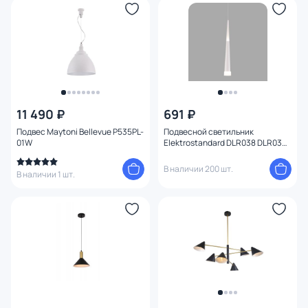
11 490 ₽
691 ₽
Подвес Maytoni Bellevue P535PL-
Подвесной светильник
01W
Elektrostandard DLR038 DLR038
7+1W 4200K белый матовый
В наличии 200 шт.
В наличии 1 шт.