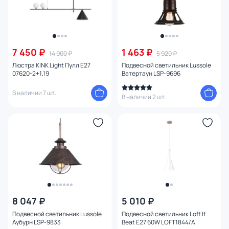
7 450 ₽
1 463 ₽
14 900 ₽
5 920 ₽
Люстра KINK Light Пулл E27
Подвесной светильник Lussole
07620-2+1,19
Ватертаун LSP-9696
В наличии 7 шт.
В наличии 2 шт.
8 047 ₽
5 010 ₽
Подвесной светильник Lussole
Подвесной светильник Loft It
Аубурн LSP-9833
Beat E27 60W LOFT1844/A