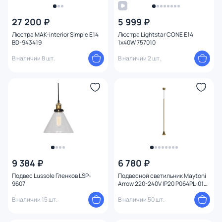
27 200 ₽
5 999 ₽
Люстра MAK-interior Simple E14
Люстра Lightstar CONE E14
BD-943419
1х40W 757010
В наличии 8 шт.
В наличии 2 шт.
9 384 ₽
6 780 ₽
Подвес Lussole Гленков LSP-
Подвесной светильник Maytoni
9607
Arrow 220-240V IP20 P064PL-01G-
1
В наличии 15 шт.
В наличии 50 шт.