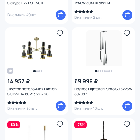
Сакура E27 LSP-5011
1х40W 804110 белый
В наличии 49 шт.
В наличии 2 шт.
14 957 ₽
69 999 ₽
Люстра потолочная Lumion
Подвес Lightstar Punto G9 8х25W
Quinn E14 60W 3662/6C
807087
В наличии 98 шт.
В наличии 13 шт.
- 50 %
- 75 %