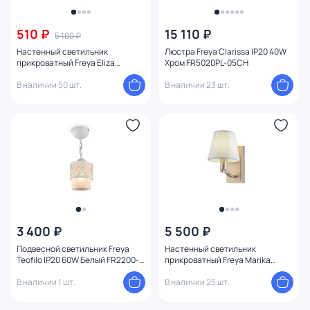
510 ₽
15 110 ₽
5 100 ₽
Настенный светильник
Люстра Freya Clarissa IP20 40W
прикроватный Freya Eliza
Хром FR5020PL-05CH
FR5756-WL-01-W
В наличии 50 шт.
В наличии 23 шт.
3 400 ₽
5 500 ₽
Подвесной светильник Freya
Настенный светильник
Teofilo IP20 60W Белый FR2200-
прикроватный Freya Marika
PL-01-WG
FR5671WL-01G
В наличии 1 шт.
В наличии 25 шт.