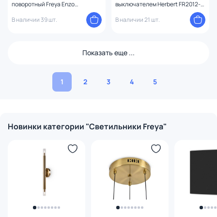
поворотный Freya Enzo
выключателем Herbert FR2012-
FR5201WL-01B
WL-01-BZ
В наличии 39 шт.
В наличии 21 шт.
Показать еще ...
1
2
3
4
5
Новинки категории "Светильники Freya"