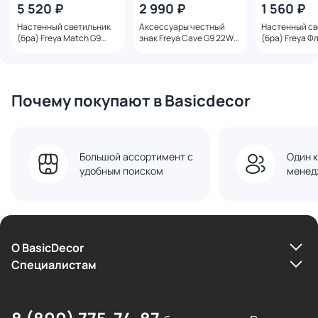
5 520 ₽
2 990 ₽
1 560 ₽
Настенный светильник
Аксессуары честный
Настенный св
(бра) Freya Match G9
знак Freya Cave G9 22W
(бра) Freya Фл
60W FR6109WL-02G
FR5631A-03BS
FR10005WL-L
Почему покупают в Basicdecor
Большой ассортимент с
Один к
удобным поиском
менед
О BasicDecor
Cпециалистам