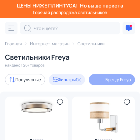
ЦЕНЫ НИЖЕ ПЛИНТУСА!
Но выше паркета
Фильтры
Горячая распродажа светильников
Бренд: Freya
Категория:
Все светильники
Главная
Интернет-магазин
Светильники
Люстры
Подвесные светильники
Потолочные светил
Светильники Freya
найдено 1 267 товаров
Акции
6
Популярные
Фильтры
1
Бренд: Freya
с 3D-моделями
347
В наличии
816
Бренд
1
Серия