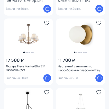
Loft Izza IP20 40W Черный и
Alexis G9 FR5120CL-12G
Латунь FR4008PL-03BBS
В наличии 50 шт.
В наличии 24 шт.
17 500 ₽
11 700 ₽
Люстра Freya Marika 60W E14
Настенный светильник с
FR5671PL-05G
шарообразным плафоном Freya
Zelda FR5125WL-01BS
В наличии 50 шт.
В наличии 2 шт.