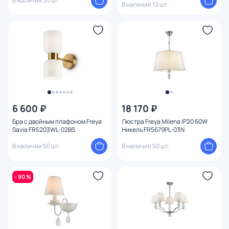
В наличии 35 шт.
В наличии 12 шт.
6 600 ₽
18 170 ₽
Бра с двойным плафоном Freya
Люстра Freya Milena IP20 60W
Savia FR5203WL-02BS
Никель FR5679PL-03N
В наличии 50 шт.
В наличии 50 шт.
- 90 %