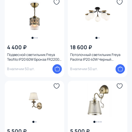
Функции
Конструкция
Мощность ламп
4 400 ₽
18 600 ₽
Подвесной светильник Freya
Потолочный светильник Freya
Teofilo IP20 60W Бронза FR2200-
Paolina IP20 40W Черный
PL-01-BZ
FR5011CL-05B
В наличии 50 шт.
В наличии 50 шт.
5 500 ₽
5 500 ₽