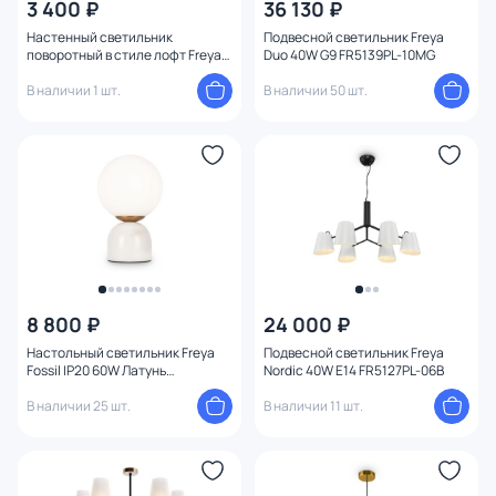
3 400 ₽
36 130 ₽
Настенный светильник
Подвесной светильник Freya
поворотный в стиле лофт Freya
Duo 40W G9 FR5139PL-10MG
Elori FR4004WL-01WB
В наличии 1 шт.
В наличии 50 шт.
8 800 ₽
24 000 ₽
Настольный светильник Freya
Подвесной светильник Freya
Fossil IP20 60W Латунь
Nordic 40W E14 FR5127PL-06B
FR5288TL-01W
В наличии 25 шт.
В наличии 11 шт.