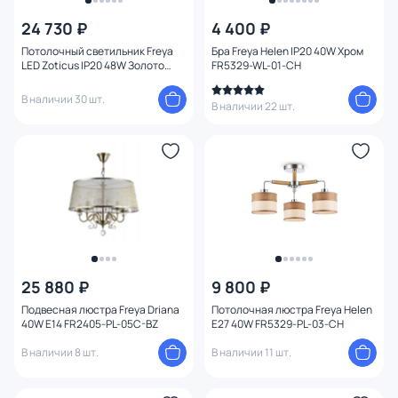
24 730 ₽
4 400 ₽
Цвет
Потолочный светильник Freya
Бра Freya Helen IP20 40W Хром
LED Zoticus IP20 48W Золото
FR5329-WL-01-CH
Стиль
FR6005CL-L48G
В наличии 30 шт.
В наличии 22 шт.
Страна
Материал
Вид лампы
Тип помещения
25 880 ₽
9 800 ₽
Форма
Подвесная люстра Freya Driana
Потолочная люстра Freya Helen
40W E14 FR2405-PL-05C-BZ
E27 40W FR5329-PL-03-CH
Форма плафона
В наличии 8 шт.
В наличии 11 шт.
Оформление