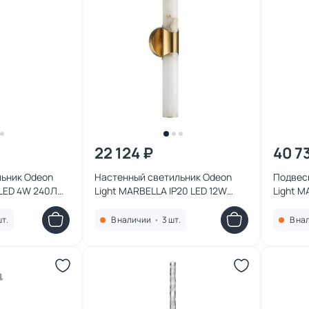
22 124 ₽
40 7
льник Odeon
Настенный светильник Odeon
Подвес
 LED 4W 240Лм
Light MARBELLA IP20 LED 12W
Light M
540Лм 3000K/4000K 6672/12WL
3000/4
шт.
В наличии
•
3 шт.
В на