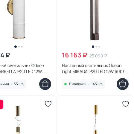
24 ₽
16 163 ₽
23 090 ₽
ный светильник Odeon
Настенный светильник Odeon
ARBELLA IP20 LED 12W
Light MIRADA IP20 LED 12W 600Лм
3000K/4000K 6674/12WL
4000K 6680/12WL
личии
•
33 шт.
В наличии
•
143 шт.