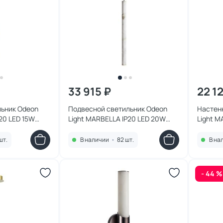
33 915 ₽
22 1
льник Odeon
Подвесной светильник Odeon
Настен
20 LED 15W
Light MARBELLA IP20 LED 20W
Light M
0K 6674/15L
900Лм 3000K/4000K 6674/20L
540Лм 
шт.
В наличии
•
82 шт.
В на
- 44 %