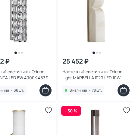
52 ₽
25 452 ₽
ный светильник Odeon
Настенный светильник Odeon
PANTA LED 8W 4000K 463Лм
Light MARBELLA IP20 LED 10W
WL
3000/4000 6685/10WL
личии
•
36 шт.
В наличии
•
78 шт.
- 30 %