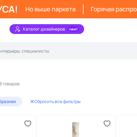
УСА!
Но выше паркета
Горячая распр
Каталог дизайнеров
18 товаров
образная
Сбросить все фильтры