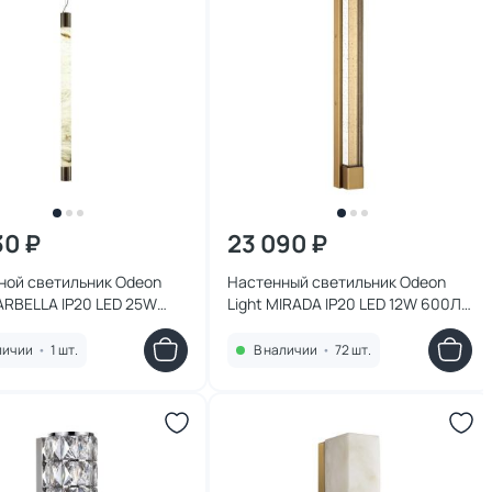
30 ₽
23 090 ₽
ной светильник Odeon
Настенный светильник Odeon
ARBELLA IP20 LED 25W
Light MIRADA IP20 LED 12W 600Лм
000 6686/25L
4000K 6681/12WL
личии
•
1 шт.
В наличии
•
72 шт.