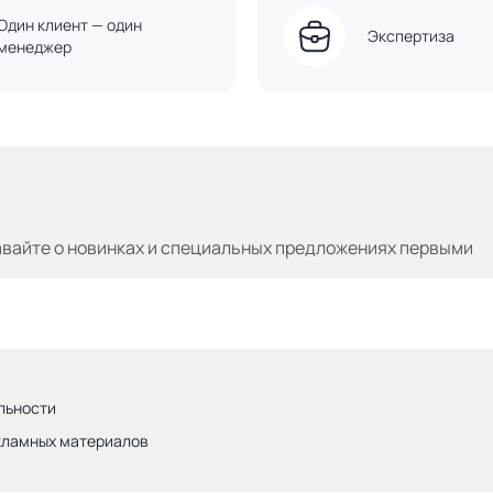
Один клиент — один
Экспертиза
менеджер
авайте
о новинках и специальных предложениях первыми
льности
кламных материалов