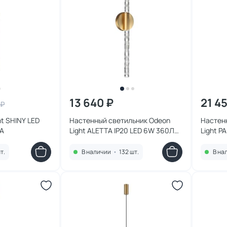
13 640 ₽
21 4
 ₽
t SHINY LED
Настенный светильник Odeon
Настен
LA
Light ALETTA IP20 LED 6W 360Лм
Light 
4000K 6679/6WL
4927/8
т.
В наличии
•
132 шт.
В на