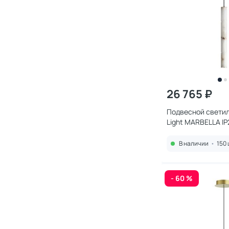
26 765 ₽
Подвесной свети
Light MARBELLA IP
680Лм 3000K/400
В наличии
•
150 
- 60 %