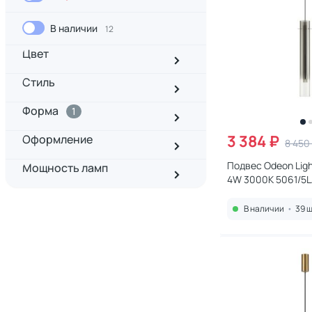
В наличии
12
Цвет
Стиль
Форма
1
3 384 ₽
Оформление
8 450
Подвес Odeon Ligh
Мощность ламп
4W 3000K 5061/5
В наличии
•
39 ш