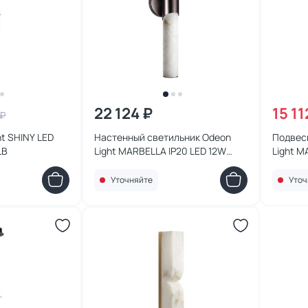
22 124 ₽
15 11
 ₽
t SHINY LED
Настенный светильник Odeon
Подвес
LB
Light MARBELLA IP20 LED 12W
Light M
540Лм 3000K/4000K 6673/12WL
3000/4
Уточняйте
Уточ