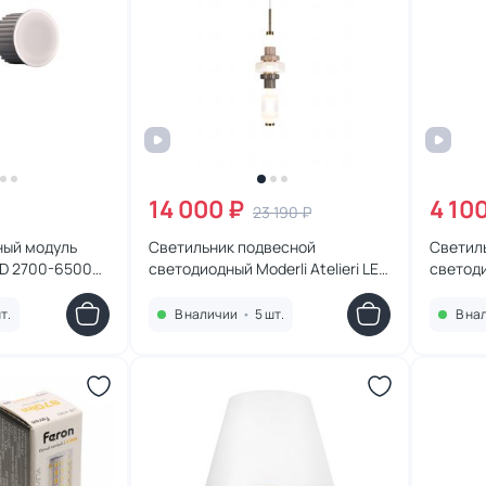
14 000 ₽
4 10
23 190 ₽
ный модуль
Светильник подвесной
Светил
ED 2700-6500К
светодиодный Moderli Atelieri LED
светоди
3000К 19W УТ000041467
3000К 
бронзовый
т.
В наличии
•
5 шт.
В на