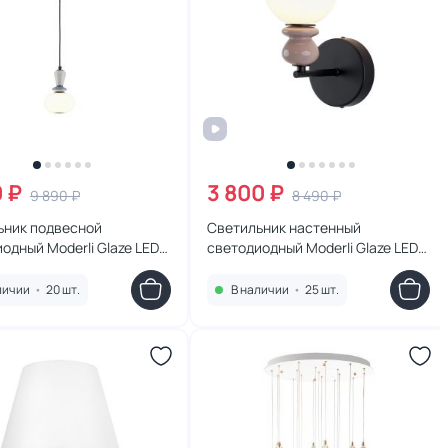
0 ₽
3 800 ₽
9 890 ₽
8 490 ₽
ьник подвесной
Светильник настенный
одный Moderli Glaze LED
светодиодный Moderli Glaze LED
4W УТ000041475 черный
3000К 5W УТ000041481 черный
личии
•
20 шт.
В наличии
•
25 шт.