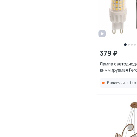
379 ₽
Лампа светодиод
диммируемая Fero
10W 175-265V 2700
В наличии
•
1 шт