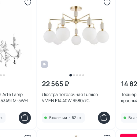
22 565 ₽
14 8
 Arte Lamp
Люстра потолочная Lumion
Торшер 
 A5349LM-5WH
VIVIEN E14 40W 6580/7C
красный
т.
В наличии
•
52 шт.
В на