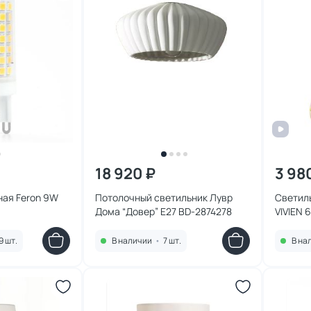
18 920 ₽
3 98
ная Feron 9W
Потолочный светильник Лувр
Светил
Дома “Довер” E27 BD-2874278
VIVIEN 
9 шт.
В наличии
•
7 шт.
В на