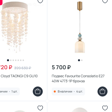
720 ₽
5 700 ₽
399 630 ₽
 Cloyd TAONGI C9 GU10
Подвес Favourite Consolatio E27
40W 4773-1P бронза
личии
•
1 шт.
В наличии
•
4 шт.