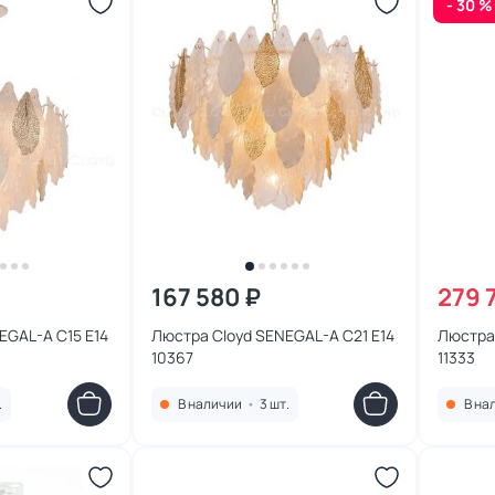
- 30 %
167 580 ₽
279 
EGAL-A C15 E14
Люстра Cloyd SENEGAL-A C21 E14
Люстра
10367
11333
.
В наличии
•
3 шт.
В на