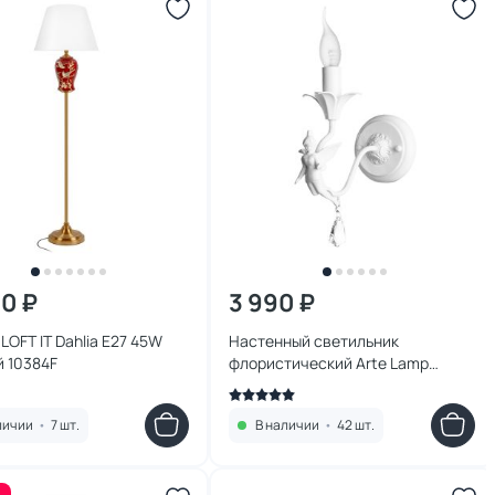
20 ₽
3 990 ₽
LOFT IT Dahlia E27 45W
Настенный светильник
 10384F
флористический Arte Lamp
Angelina A5349AP-1WH
личии
•
7 шт.
В наличии
•
42 шт.