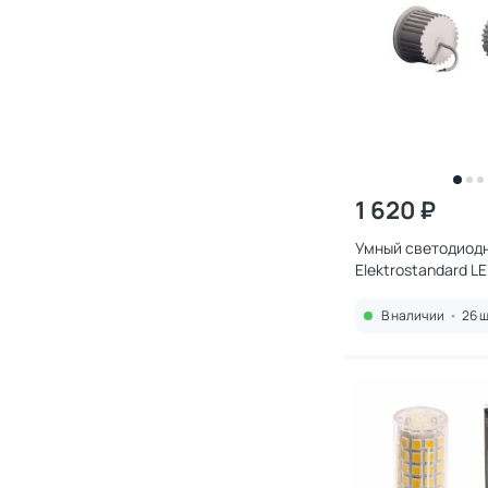
1 620 ₽
Умный светодиод
Elektrostandard L
7W
В наличии
•
26 ш