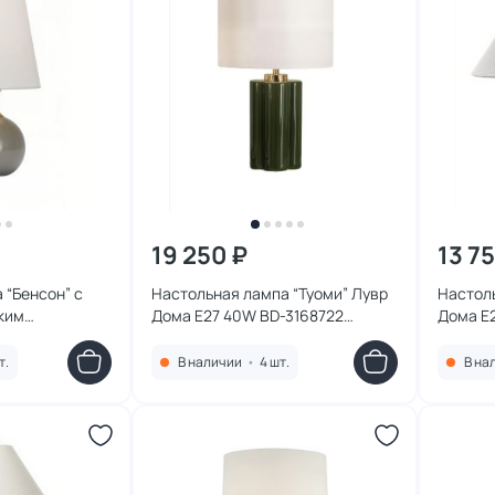
19 250 ₽
13 75
 “Бенсон” с
Настольная лампа “Туоми” Лувр
Настоль
ким
Дома E27 40W BD-3168722
 Дома E27 40W
зеленая
т.
В наличии
•
4 шт.
В на