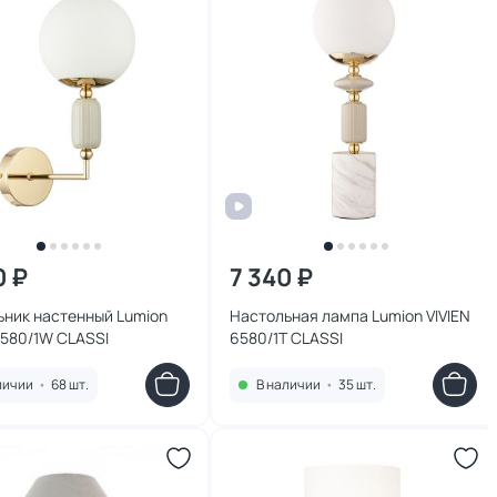
0 ₽
7 340 ₽
ьник настенный Lumion
Настольная лампа Lumion VIVIEN
6580/1W CLASSI
6580/1T CLASSI
личии
•
68 шт.
В наличии
•
35 шт.