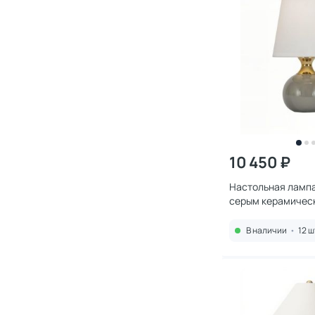
10 450 ₽
Настольная лампа
серым керамичес
основанием Лувр
BD-3168729
В наличии
•
12 ш