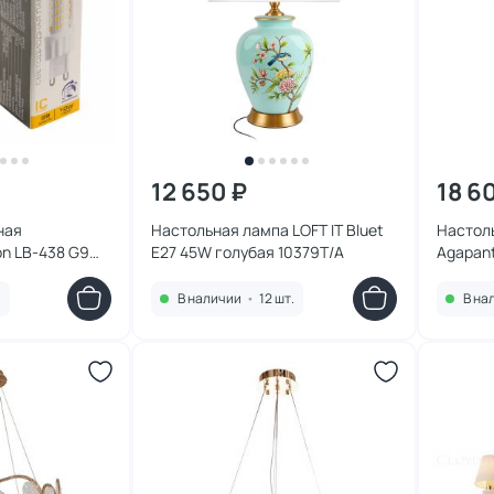
12 650 ₽
18 6
ная
Настольная лампа LOFT IT Bluet
Настоль
n LB-438 G9
E27 45W голубая 10379T/A
Agapan
K 51741
10385T
.
В наличии
•
12 шт.
В на