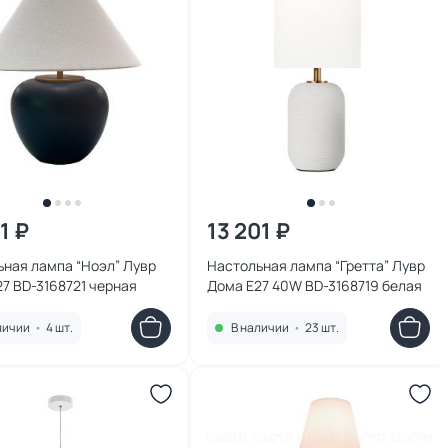
1 ₽
13 201 ₽
ная лампа “Ноэл” Лувр
Настольная лампа “Гретта” Лувр
Дома E27 BD-3168721 черная
Дома E27 40W BD-3168719 белая
личии
•
4 шт.
В наличии
•
23 шт.