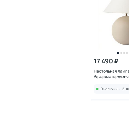
17 490 ₽
Настольная лампа
бежевым керамич
основанием Лувр
BD-3168717
В наличии
•
21 ш