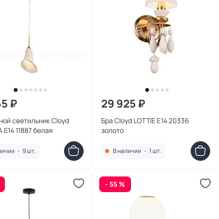
65 ₽
29 925 ₽
ой светильник Cloyd
Бра Cloyd LOTTIE E14 20336
E14 11887 белая
золото
личии
•
9 шт.
В наличии
•
1 шт.
- 55 %