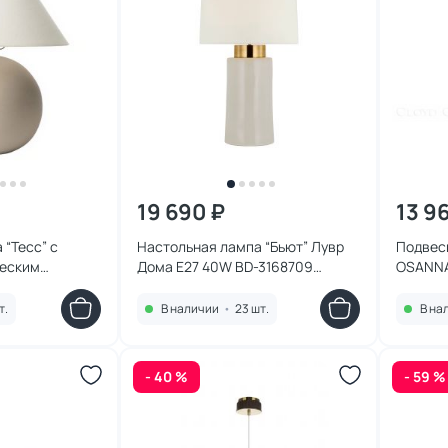
19 690 ₽
13 9
 “Тесс” с
Настольная лампа “Бьют” Лувр
Подвесн
еским
Дома E27 40W BD-3168709
OSANNA 
 Дома E27 40W
бежевая
т.
В наличии
•
23 шт.
В на
- 40 %
- 59 %