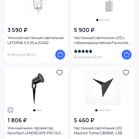
3 590 ₽
5 900 ₽
Уличный настенный светильник
Настенный светильник LED с
LATERNA 5 0,35 м 22462
гибким кронштейном Favourite
Murum 1958-1W
В наличии 96 шт.
В наличии 43 шт.
1 806 ₽
5 460 ₽
Уличный мини-прожектор
Настенный светильник LED
NovoTech LANDSCAPE IP67 GU10
Maytoni Trame C808WL-L3B
9W 369953 STREET