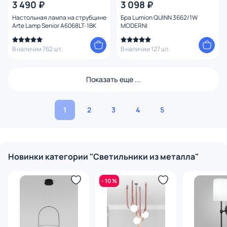
3 490 ₽
3 098 ₽
Настольная лампа на струбцине
Бра Lumion QUINN 3662/1W
Arte Lamp Senior A6068LT-1BK
MODERNI
В наличии 762 шт.
В наличии 127 шт.
Показать еще ...
1
2
3
4
5
Новинки категории "Светильники из металла"
- 10 %