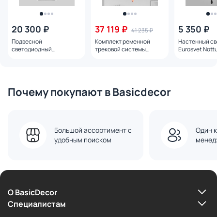
20 300 ₽
37 119 ₽
5 350 ₽
41 235 ₽
Подвесной
Комплект ременной
Настенный св
светодиодный
трековой системы
Eurosvet Nott
светильник Eurosvet
Denkirs Belty SET LED 30W
E14 60162/1 ч
Over LED 22W 3300-4200-
белый (дневной)
6500К 90322/1 черный
DK55SET12-01-BR
Почему покупают в Basicdecor
Большой ассортимент с
Один к
удобным поиском
менед
О BasicDecor
Cпециалистам