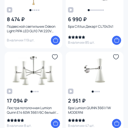
8 474 ₽
6 990 ₽
Подвесной светильник Odeon
Бра Citilux Декарт CL704341
Light PIPA LED GU10 7W 220V
3884/1G
В наличии 119 шт.
В наличии 85 шт.
17 094 ₽
2 951 ₽
Люстра потолочная Lumion
Бра Lumion QUINN 3661/1W
Quinn E14 60W 3661/6C белый/
MODERNI
хром
В наличии 8 шт.
В наличии 47 шт.