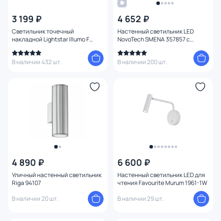
3 199 ₽
4 652 ₽
Светильник точечный
Настенный светильник LED
накладной Lightstar Illumo F
NovoTech SMENA 357857 с
051017 черный
поворотным механизмом
В наличии 432 шт.
В наличии 200 шт.
4 890 ₽
6 600 ₽
Уличный настенный светильник
Настенный светильник LED для
Riga 94107
чтения Favourite Murum 1961-1W
В наличии 20 шт.
В наличии 29 шт.