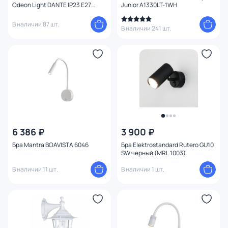
Odeon Light DANTE IP23 E27
Junior A1330LT-1WH
1*60W 4164/1A
В наличии 87 шт.
В наличии 241 шт.
6 386 ₽
3 900 ₽
Бра Mantra BOAVISTA 6046
Бра Elektrostandard Rutero GU10
SW черный (MRL 1003)
В наличии 11 шт.
В наличии 1 шт.