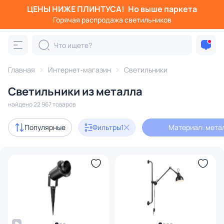
ЦЕНЫ НИЖЕ ПЛИНТУСА!
Но выше паркета
Фильтры
Горячая распродажа светильников
Материал: металл
Категория:
Все светильники
Главная
Интернет-магазин
Светильники
Люстры
Подвесные светильники
Потолочные светил
Светильники из металла
найдено 22 967 товаров
Акции
2127
Популярные
Фильтры
1
Материал: мета
с 3D-моделями
2841
В наличии
18099
Доставка
Бренд