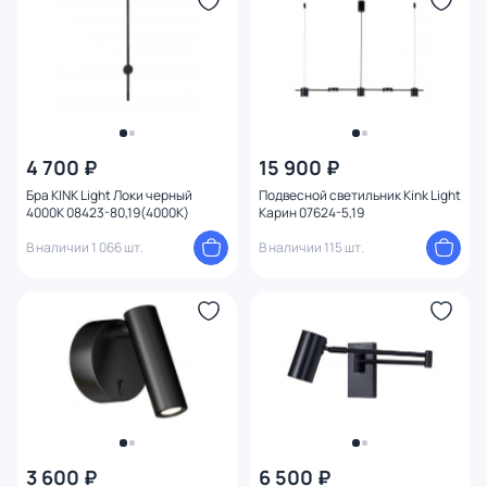
Конструкция
Мощность ламп
4 700 ₽
15 900 ₽
Бра KINK Light Локи черный
Подвесной светильник Kink Light
4000K 08423-80,19(4000K)
Карин 07624-5,19
В наличии 1 066 шт.
В наличии 115 шт.
3 600 ₽
6 500 ₽