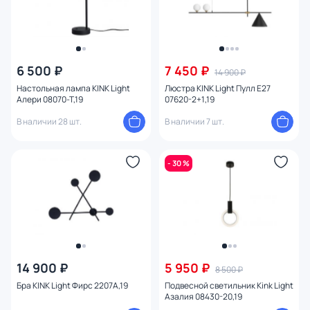
6 500 ₽
7 450 ₽
14 900 ₽
Настольная лампа KINK Light
Люстра KINK Light Пулл E27
Алери 08070-T,19
07620-2+1,19
В наличии 28 шт.
В наличии 7 шт.
- 30 %
14 900 ₽
5 950 ₽
8 500 ₽
Бра KINK Light Фирс 2207A,19
Подвесной светильник Kink Light
Aзaлия 08430-20,19