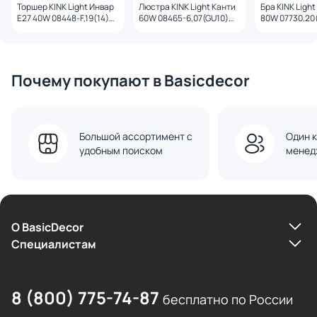
Торшер KINK Light Инвар
Люстра KINK Light Канти
Бра KINK Light
E27 40W 08448-F,19(14)
60W 08465-6,07(GU10)
80W 07730,20
черный/бежевый
лазурный
бронза/белы
Почему покупают в Basicdecor
Большой ассортимент с
Один к
удобным поиском
менед
О BasicDecor
Cпециалистам
8 (800) 775-74-87
бесплатно по России