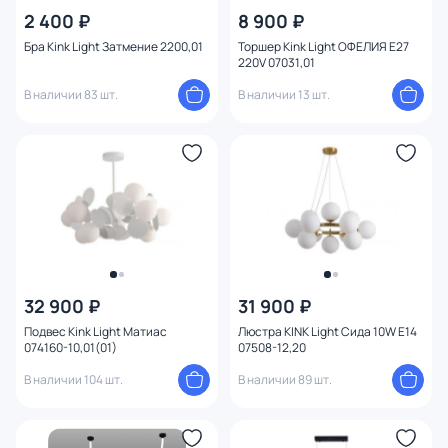
2 400 ₽
8 900 ₽
Бра Kink Light Затмение 2200,01
Торшер Kink Light ОФЕЛИЯ E27
220V 07031,01
В наличии 83 шт.
В наличии 13 шт.
32 900 ₽
31 900 ₽
Подвес Kink Light Матиас
Люстра KINK Light Сида 10W E14
074160-10,01(01)
07508-12,20
В наличии 104 шт.
В наличии 89 шт.