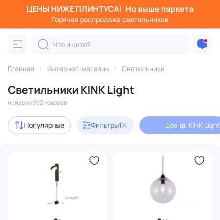
ЦЕНЫ НИЖЕ ПЛИНТУСА!
Но выше паркета
Фильтры
Горячая распродажа светильников
Бренд: KINK Light
Категория:
Все светильники
Главная
Интернет-магазин
Светильники
Люстры
Подвесные светильники
Потолочные светил
Светильники KINK Light
найдено 982 товаров
Акции
237
Популярные
Фильтры
1
Бренд: KINK Light
с 3D-моделями
389
В наличии
732
Бренд
1
Серия