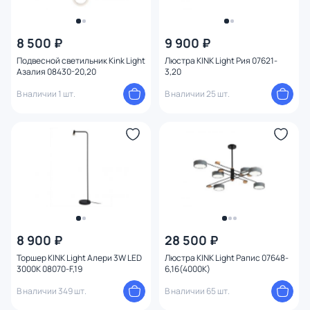
8 500 ₽
9 900 ₽
Подвесной светильник Kink Light
Люстра KINK Light Рия 07621-
Aзaлия 08430-20,20
3,20
В наличии 1 шт.
В наличии 25 шт.
8 900 ₽
28 500 ₽
Торшер KINK Light Алери 3W LED
Люстра KINK Light Рапис 07648-
3000K 08070-F,19
6,16(4000K)
В наличии 349 шт.
В наличии 65 шт.