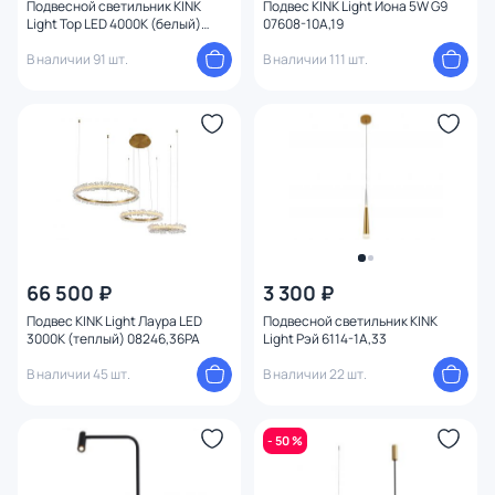
Подвесной светильник KINK
Подвес KINK Light Иона 5W G9
Light Тор LED 4000К (белый)
07608-10A,19
08219,19PA(4000K)
В наличии 91 шт.
В наличии 111 шт.
66 500 ₽
3 300 ₽
Подвес KINK Light Лаура LED
Подвесной светильник KINK
3000К (теплый) 08246,36PA
Light Рэй 6114-1A,33
В наличии 45 шт.
В наличии 22 шт.
- 50 %