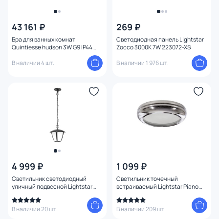
43 161 ₽
269 ₽
Бра для ванных комнат
Светодиодная панель Lightstar
Quintiesse hudson 3W G9 IP44
Zocco 3000K 7W 223072-XS
QN-HUDSON2-BATH
В наличии 4 шт.
В наличии 1 976 шт.
4 999 ₽
1 099 ₽
Светильник светодиодный
Светильник точечный
уличный подвесной Lightstar
встраиваемый Lightstar Piano
Lampione IP54 LED 0,23 м 3000K
mini 011274
В наличии 20 шт.
В наличии 209 шт.