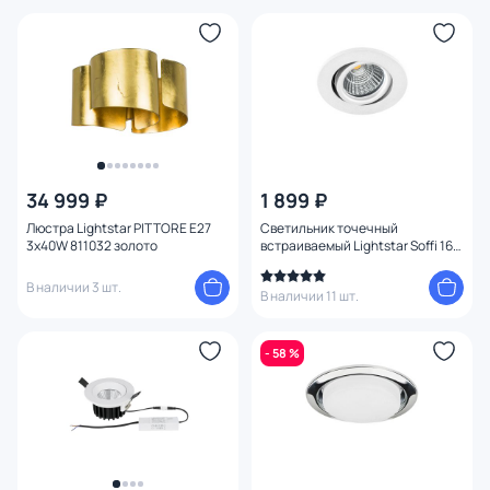
34 999 ₽
1 899 ₽
Люстра Lightstar PITTORE E27
Светильник точечный
3х40W 811032 золото
встраиваемый Lightstar Soffi 16
LED 3000K 7W 212436 белый
В наличии 3 шт.
В наличии 11 шт.
- 58 %