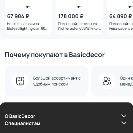
67 984 ₽
178 000 ₽
64 890 ₽
Настольная лампа
Подвесной светильник
Подвесной св
Elstead lighting dian 60W
Kichler aster 60W E14 KL-
Feiss cadence
E27 DL-DIAN-TL
ASTER-P-PN
E27 FE-CADE
Почему покупают в Basicdecor
Большой ассортимент с
Один к
удобным поиском
менед
О BasicDecor
Cпециалистам