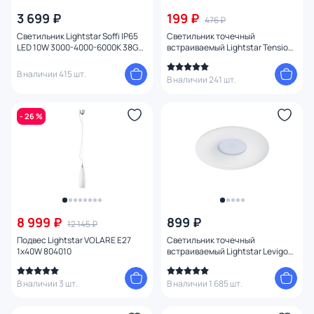
3 699 ₽
199 ₽
476 ₽
Светильник Lightstar Soffi IP65
Светильник точечный
LED 10W 3000-4000-6000K 38G
встраиваемый Lightstar Tensio
212446IP65 белый
GX53 212114 хром
В наличии 415 шт.
В наличии 241 шт.
- 26 %
8 999 ₽
899 ₽
12 145 ₽
Подвес Lightstar VOLARE E27
Светильник точечный
1х40W 804010
встраиваемый Lightstar Levigo
010010 белый
В наличии 3 шт.
В наличии 1 685 шт.