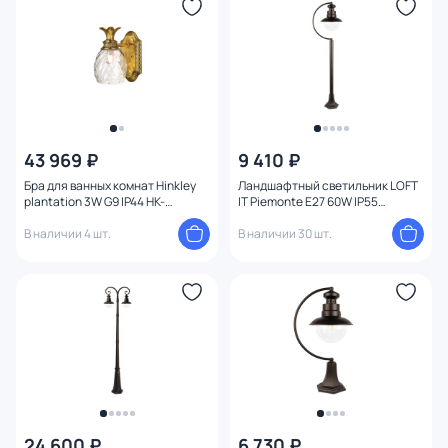
Функции
Конструкция
Мощность ламп
43 969 ₽
9 410 ₽
Бра для ванных комнат Hinkley
Ландшафтный светильник LOFT
plantation 3W G9 IP44 HK-
IT Piemonte E27 60W IP55
PLANTATION1-BATH-BB
100022/1000
В наличии 4 шт.
В наличии 30 шт.
24 600 ₽
6 730 ₽