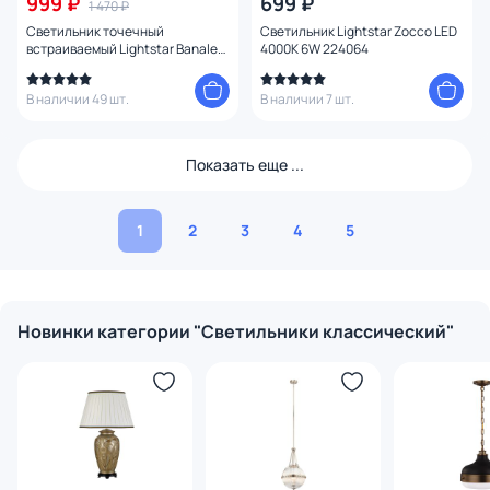
999 ₽
699 ₽
1 470 ₽
Светильник точечный
Светильник Lightstar Zocco LED
встраиваемый Lightstar Banale
4000K 6W 224064
Weng 011007
В наличии 49 шт.
В наличии 7 шт.
Показать еще ...
1
2
3
4
5
Новинки категории "Светильники классический"