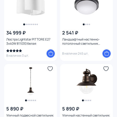
34 999 ₽
2 541 ₽
Люстра Lightstar PITTORE E27
Ландшафтный настенно-
3х40W 811030 белая
потолочный светильник
NovoTech OPAL IP65 LED 4000К
12W 358015 STREET
В наличии 245 шт.
В наличии 3 шт.
5 890 ₽
5 890 ₽
Уличный подвесной светильник
Уличный настенный светильник