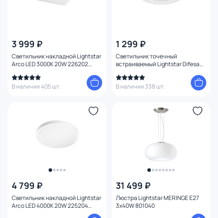
3 999 ₽
1 299 ₽
Светильник накладной Lightstar
Светильник точечный
Arco LED 3000K 20W 226202
встраиваемый Lightstar Difesa
белый
Piano 006881
В наличии 405 шт.
В наличии 338 шт.
4 799 ₽
31 499 ₽
Светильник накладной Lightstar
Люстра Lightstar MERINGE E27
Arco LED 4000K 20W 225204
3х40W 801040
белый