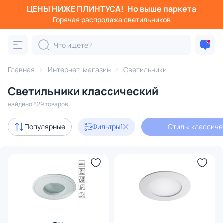
ЦЕНЫ НИЖЕ ПЛИНТУСА!
Но выше паркета
Фильтры
Горячая распродажа светильников
Стиль: классический
Категория:
Все светильники
Главная
Интернет-магазин
Светильники
Люстры
Подвесные светильники
Потолочные светил
Светильники классический
найдено 829 товаров
Акции
28
Популярные
Фильтры
1
Стиль: классич
с 3D-моделями
38
В наличии
457
Доставка
Бренд