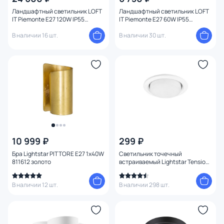
Ландшафтный светильник LOFT
Ландшафтный светильник LOFT
IT Piemonte E27 120W IP55
IT Piemonte E27 60W IP55
100022/2300
100022/410
В наличии 16 шт.
В наличии 30 шт.
10 999 ₽
299 ₽
Бра Lightstar PITTORE E27 1х40W
Светильник точечный
811612 золото
встраиваемый Lightstar Tensio
GX53 212110 белый
В наличии 12 шт.
В наличии 298 шт.