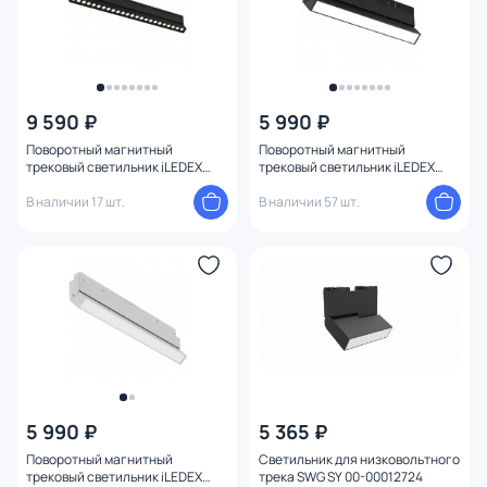
9 590 ₽
5 990 ₽
Поворотный магнитный
Поворотный магнитный
трековый светильник iLEDEX
трековый светильник iLEDEX
TECHNICAL VISION 4822-003-
TECHNICAL VISION 4822-004-
L462-24W-38DG-3000K-BK
В наличии 17 шт.
L300-12W-110DG-3000K-BK
В наличии 57 шт.
5 990 ₽
5 365 ₽
Поворотный магнитный
Светильник для низковольтного
трековый светильник iLEDEX
трека SWG SY 00-00012724