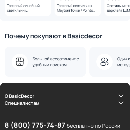
Трековый линейный
Трековый светильник
Светильник-
светильник
Maytoni Точки / Points
дарклайт LUM
направленного света
Rot Exility X 2700-6000K
LINK SY-LINK-
Hesby Lighting ElDeko
12W 40° Dim Dali2 TR242-
3000K 6W 00-
HSBL_0085 12W-3000К,
4-12WTW-DD2-B
черный
черный
Почему покупают в Basicdecor
Большой ассортимент с
Один к
удобным поиском
менед
О BasicDecor
Cпециалистам
8 (800) 775-74-87
бесплатно по России