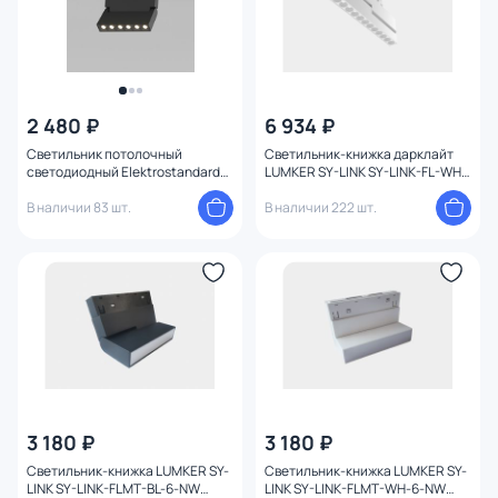
2 480 ₽
6 934 ₽
Светильник потолочный
Светильник-книжка дарклайт
светодиодный Elektrostandard
LUMKER SY-LINK SY-LINK-FL-WH-
Garda Черный 10W 4200K
12-NW 4000K 12W 00-00013666
(85017/01) однофазный
В наличии 83 шт.
белый
В наличии 222 шт.
3 180 ₽
3 180 ₽
Светильник-книжка LUMKER SY-
Светильник-книжка LUMKER SY-
LINK SY-LINK-FLMT-BL-6-NW
LINK SY-LINK-FLMT-WH-6-NW