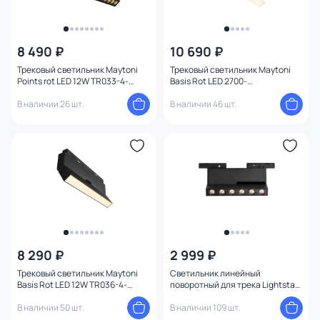
8 490 ₽
10 690 ₽
Трековый светильник Maytoni
Трековый светильник Maytoni
Points rot LED 12W TR033-4-
Basis Rot LED 2700-
12WTW-M-DSZ-B
6000К(теплый, белый,
В наличии 26 шт.
холодный) 12W TR036-4-12WTW-
В наличии 46 шт.
DD2-W
8 290 ₽
2 999 ₽
Трековый светильник Maytoni
Светильник линейный
Basis Rot LED 12W TR036-4-
поворотный для трека Lightstar
12WTW-DSZ-B
Linea LED 6W 3000K 206937
В наличии 50 шт.
черный
В наличии 109 шт.