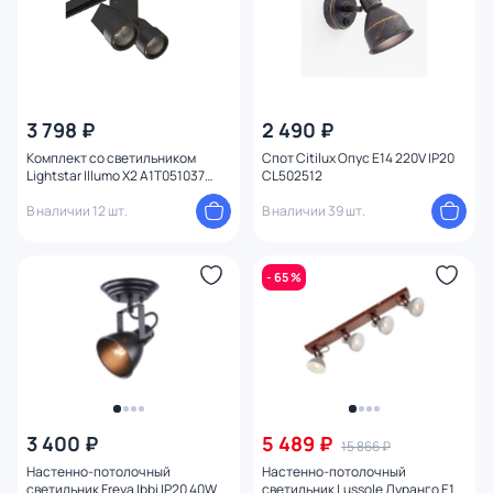
3 798 ₽
2 490 ₽
Комплект со светильником
Спот Citilux Опус E14 220V IP20
Lightstar Illumo X2 A1T051037
CL502512
черный
В наличии 12 шт.
В наличии 39 шт.
- 65 %
3 400 ₽
5 489 ₽
15 866 ₽
Настенно-потолочный
Настенно-потолочный
светильник Freya Ibbi IP20 40W
светильник Lussole Дуранго E14