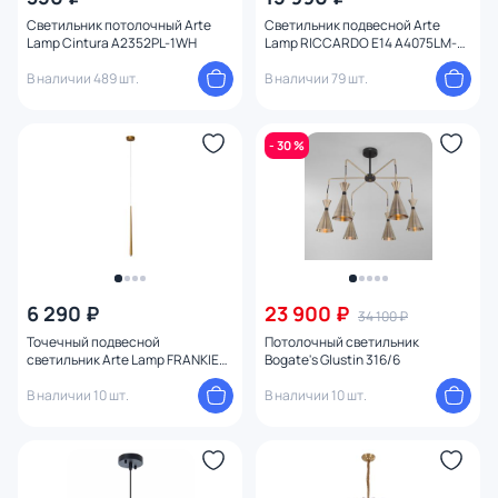
Светильник потолочный Arte
Светильник подвесной Arte
Lamp Cintura A2352PL-1WH
Lamp RICCARDO E14 A4075LM-
5BK
В наличии 489 шт.
В наличии 79 шт.
- 30 %
6 290 ₽
23 900 ₽
34 100 ₽
Точечный подвесной
Потолочный светильник
светильник Arte Lamp FRANKIE
Bogate's Glustin 316/6
A2191SP-6PB
В наличии 10 шт.
В наличии 10 шт.