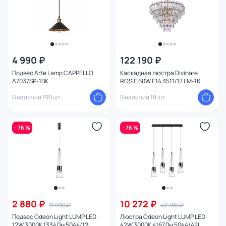
4 990 ₽
122 190 ₽
Подвес Arte Lamp CAPPELLO
Каскадная люстра Divinare
A7037SP-1BK
ROSIE 60W E14 3511/17 LM-16
В наличии 190 шт.
В наличии 18 шт.
- 76 %
- 76 %
2 880 ₽
10 272 ₽
11 990 ₽
42 780 ₽
Подвес Odeon Light LUMP LED
Люстра Odeon Light LUMP LED
12W 3000K 1334Лм 5044/12L
42W 3000K 4167Лм 5044/42L