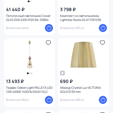
41 440 ₽
3 798 ₽
Потолочный светильник Covali
Комплект со светильником
GU10 25W 220V IP20 WL-30864
Lightstar Illumo X2 A1T051036
В наличии мало
В наличии 183 шт.
13 493 ₽
690 ₽
Подвес Odeon Light PALLETA LED
Абажур Crystal Lux VICTORIA
12W 4000К 1400Лм 5045/12LC
GOLD D135 mm
В наличии 99 шт.
В наличии 186 шт.