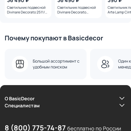
36 490 ₽
36 490 ₽
390 ₽
Светильник подвесной
Светильник подвесной
Светильник п
Divinare Decorato 2511/06
Divinare Decorato
Arte Lamp Cin
SP-16
2514/34 SP-16
A2354PL-1WH
Почему покупают в Basicdecor
Большой ассортимент с
Один к
удобным поиском
менед
О BasicDecor
Cпециалистам
8 (800) 775-74-87
бесплатно по России