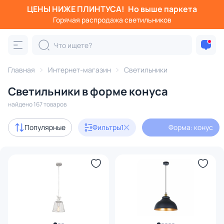
ЦЕНЫ НИЖЕ ПЛИНТУСА!
Но выше паркета
Фильтры
Горячая распродажа светильников
Форма: конус
Категория:
Все светильники
Главная
Интернет-магазин
Светильники
Люстры
Подвесные светильники
Потолочные светил
Светильники в форме конуса
найдено 167 товаров
Акции
8
Популярные
Фильтры
1
Форма: конус
с 3D-моделями
6
В наличии
109
Доставка
Бренд