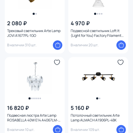
2 080 ₽
4 970 ₽
Трековый светильник Arte Lamp
Подвесной светильник Loft It
JOVI A1677PL-1GO
(Light for You) Factory Filament
E27 40W LOFT1123
В наличии 310 шт.
В наличии 20 шт.
16 820 ₽
5 160 ₽
Подвесная люстра Arte Lamp
Потолочный светильник Arte
ROSABELLA 40W E14 A4067LM-
Lamp ALMACH A1906PL-4BK
7CC
В наличии 10 шт.
В наличии 109 шт.