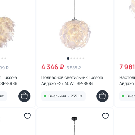
4 346 ₽
7 981
299 ₽
5 588 ₽
 Lussole
Подвесной светильник Lussole
Настоль
LSP-8986
Айдахо E27 40W LSP-8984
Айдахо
шт.
В наличии
•
235 шт.
В на