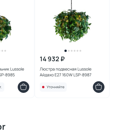
14 932 ₽
ьник Lussole
Люстра подвесная Lussole
SP-8985
Айдахо E27 160W LSP-8987
т.
Уточняйте
or