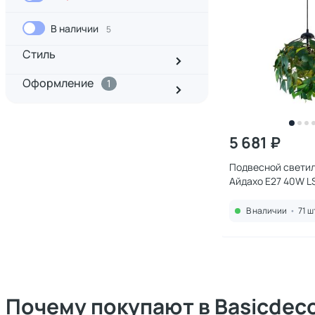
В наличии
5
Стиль
Оформление
1
5 681 ₽
Подвесной светил
Айдахо E27 40W L
В наличии
•
71 ш
Почему покупают в Basicdec