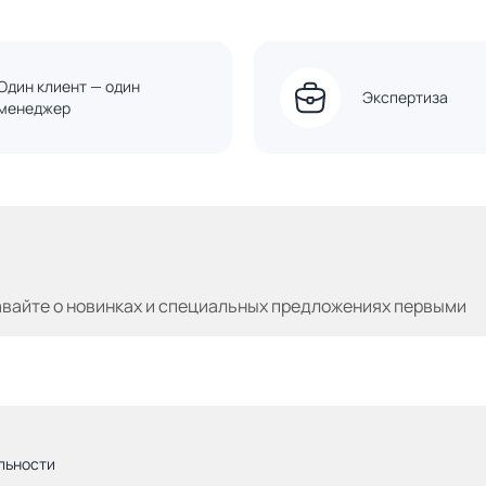
Один клиент — один
Экспертиза
менеджер
авайте
о новинках и специальных предложениях первыми
льности