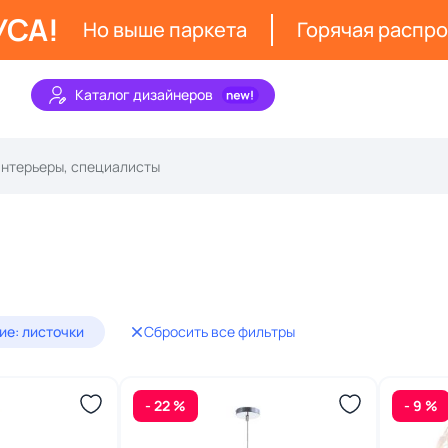
УСА!
Но выше паркета
Горячая распр
Каталог дизайнеров
е: листочки
Сбросить все фильтры
- 22 %
- 9 %