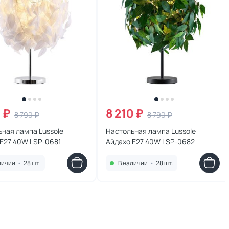
 ₽
8 210 ₽
8 790 ₽
8 790 ₽
ная лампа Lussole
Настольная лампа Lussole
 E27 40W LSP-0681
Айдахо E27 40W LSP-0682
личии
•
28 шт.
В наличии
•
28 шт.