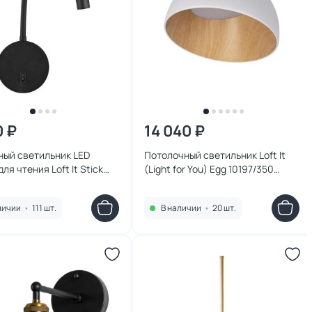
0 ₽
14 040 ₽
ный светильник LED
Потолочный светильник Loft It
ля чтения Loft It Stick
(Light for You) Egg 10197/350
K
White
личии
•
111 шт.
В наличии
•
20 шт.