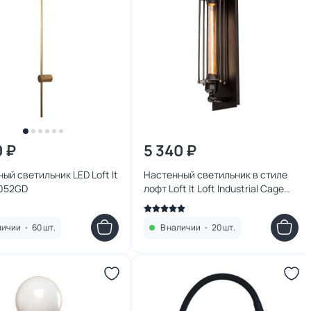
0 ₽
5 340 ₽
ый светильник LED Loft It
Настенный светильник в стиле
0052GD
лофт Loft It Loft Industrial Cage
LOFT2113W
личии
•
60 шт.
В наличии
•
20 шт.