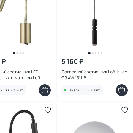
 ₽
5 160 ₽
ный светильник LED
Подвесной светильник Loft It Lee
с выключателем Loft It
G9 4W 1511-BL
0009AB
личии
•
46 шт.
В наличии
•
20 шт.