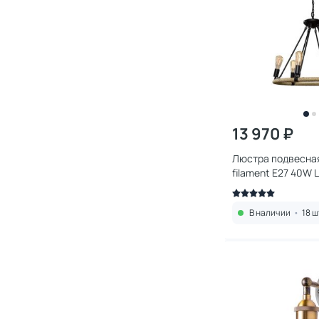
13 970 ₽
Люстра подвесная 
filament E27 40W 
В наличии
•
18 ш