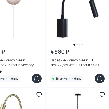
 ₽
4 980 ₽
ный светильник
Настенный светильник LED
рский Loft It Memory
гибкий для чтения Loft It Stick
S white
10009BK
личии
•
9 шт.
В наличии
•
6 шт.