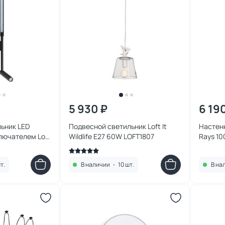
5 930 ₽
6 19
ьник LED
Подвесной светильник Loft It
Настенн
лючателем Loft
Wildlife E27 60W LOFT1807
Rays 1
BK
т.
В наличии
•
10 шт.
В на