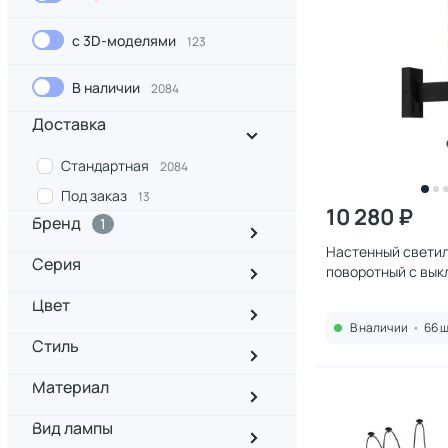
с 3D-моделями
123
В наличии
2084
Доставка
Стандартная
2084
Под заказ
13
10 280 ₽
Бренд
1
Настенный светил
Серия
поворотный с вык
It Stick 10012/6+3
Цвет
В наличии
•
66 ш
Стиль
Материал
Вид лампы