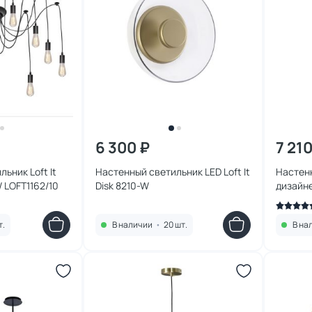
6 300 ₽
7 210
ьник Loft It
Настенный светильник LED Loft It
Настен
W LOFT1162/10
Disk 8210-W
дизайне
5055W/
т.
В наличии
•
20 шт.
В на