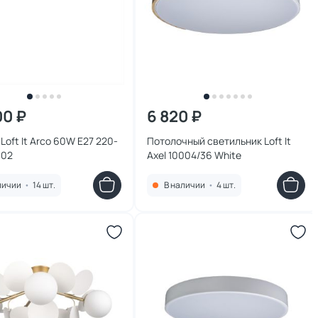
00 ₽
6 820 ₽
Loft It Arco 60W E27 220-
Потолочный светильник Loft It
002
Axel 10004/36 White
личии
•
14 шт.
В наличии
•
4 шт.