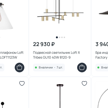
22 930 ₽
3 94
 плафоном Loft
Подвесной светильник Loft It
Бра инд
t LOFT1123W
Tribes GU10 40W 8120-9
Factory
т.
В наличии
•
7 шт.
В на