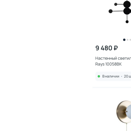
9 480 ₽
Настенный светиль
Rays 10058BK
В наличии
•
20 ш