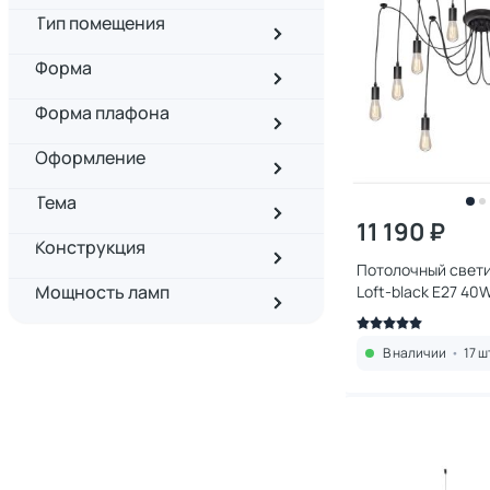
Тип помещения
Форма
Форма плафона
Оформление
Тема
11 190 ₽
Конструкция
Потолочный светил
Мощность ламп
Loft-black E27 40
В наличии
•
17 ш