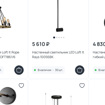
5 610 ₽
4 83
Loft It Rope
Настенный светильник LED Loft It
Настен
LOFT1861/6
Rays 10056BK
гибкий д
10010B
т.
В наличии
•
30 шт.
В на