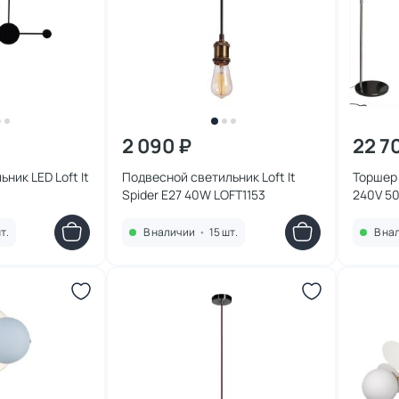
2 090 ₽
22 7
ник LED Loft It
Подвесной светильник Loft It
Торшер 
Spider E27 40W LOFT1153
240V 5
т.
В наличии
•
15 шт.
В на