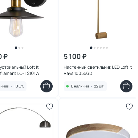
0 ₽
5 100 ₽
устриальный Loft It
Настенный светильник LED Loft It
 filament LOFT2101W
Rays 10055GD
личии
•
18 шт.
В наличии
•
22 шт.