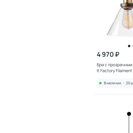
4 970 ₽
Бра с прозрачным
It Factory Filamen
В наличии
•
20 ш