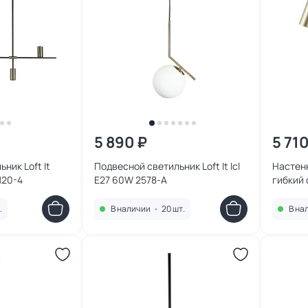
5 890 ₽
5 710
ник Loft It
Подвесной светильник Loft It Icl
Настен
120-4
E27 60W 2578-A
гибкий 
Stick 1
.
В наличии
•
20 шт.
В на