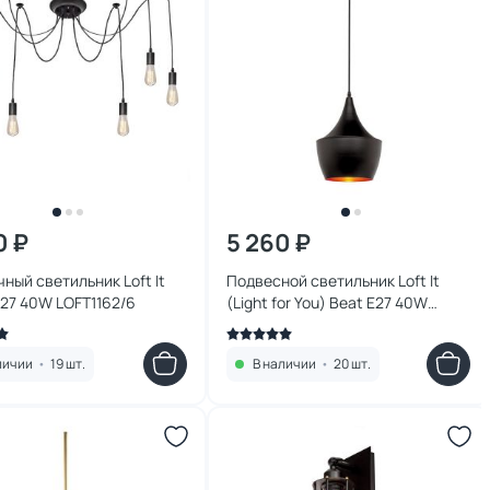
0 ₽
5 260 ₽
ный светильник Loft It
Подвесной светильник Loft It
E27 40W LOFT1162/6
(Light for You) Beat E27 40W
LOFT1843/A
личии
•
19 шт.
В наличии
•
20 шт.