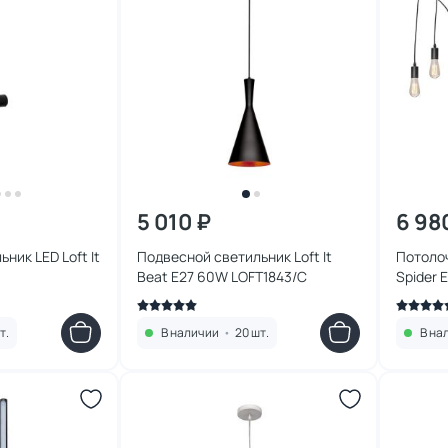
5 010 ₽
6 98
ник LED Loft It
Подвесной светильник Loft It
Потолоч
Beat E27 60W LOFT1843/C
Spider 
т.
В наличии
•
20 шт.
В на